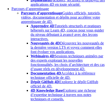
Déploiement
Packagez, sécurisez et déployez des
applications 4D en toute sécurité.
Parcours d’apprentissage
Parcours d’apprentissage
Guides officiels, tutoriels,
vidéos, documentation et dépôts pour accélérer votre
apprentissage de 4D.
Apprendre 4D
Tutoriels structurés et pratiques
hébergés sur Learn 4D, conçus pour vous guider
du niveau débutant à avancé avec des leçons
interactives.
Nouveautés de 4D
Découvrez les nouveautés de
la dernière version LTS et voyez comment elles
font évoluer vos applications.
Webinaires 4D
Sessions techniques animées par
des experts explorant les nouvelles
fonctionnalités, les choix d’architecture et des cas
d’usage réels en développement 4D.
Documentation 4D
Accédez à la référence
technique officielle de 4D.
Dépôt GitHub 4D
Explorez le dépôt GitHub
officiel de 4D.
4D Knowledge Base
Explorez une richesse
d’expertise technique à travers nos notes
techniques et conseils.