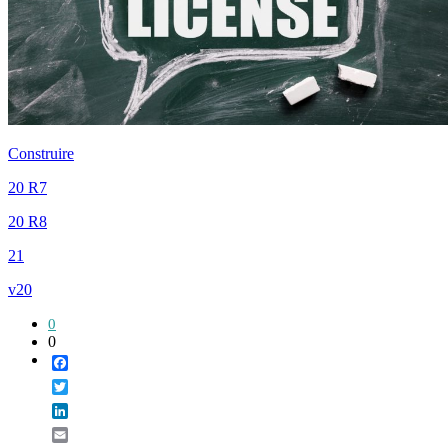
Construire
20 R7
20 R8
21
v20
0
0
Facebook
Twitter
LinkedIn
Email