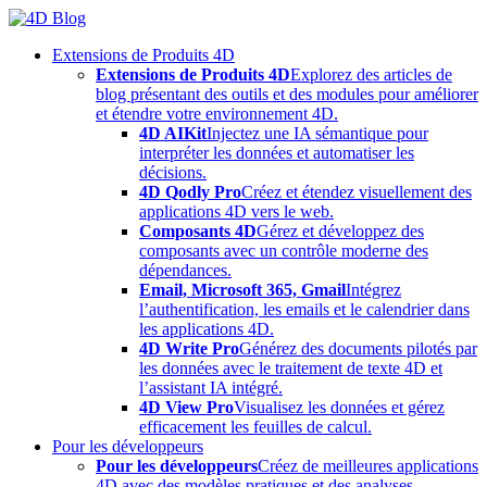
Skip
to
Extensions de Produits 4D
content
Extensions de Produits 4D
Explorez des articles de
blog présentant des outils et des modules pour améliorer
et étendre votre environnement 4D.
4D AIKit
Injectez une IA sémantique pour
interpréter les données et automatiser les
décisions.
4D Qodly Pro
Créez et étendez visuellement des
applications 4D vers le web.
Composants 4D
Gérez et développez des
composants avec un contrôle moderne des
dépendances.
Email, Microsoft 365, Gmail
Intégrez
l’authentification, les emails et le calendrier dans
les applications 4D.
4D Write Pro
Générez des documents pilotés par
les données avec le traitement de texte 4D et
l’assistant IA intégré.
4D View Pro
Visualisez les données et gérez
efficacement les feuilles de calcul.
Pour les développeurs
Pour les développeurs
Créez de meilleures applications
4D avec des modèles pratiques et des analyses