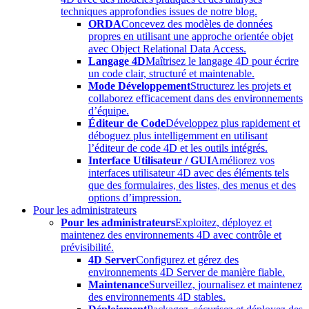
techniques approfondies issues de notre blog.
ORDA
Concevez des modèles de données
propres en utilisant une approche orientée objet
avec Object Relational Data Access.
Langage 4D
Maîtrisez le langage 4D pour écrire
un code clair, structuré et maintenable.
Mode Développement
Structurez les projets et
collaborez efficacement dans des environnements
d’équipe.
Éditeur de Code
Développez plus rapidement et
déboguez plus intelligemment en utilisant
l’éditeur de code 4D et les outils intégrés.
Interface Utilisateur / GUI
Améliorez vos
interfaces utilisateur 4D avec des éléments tels
que des formulaires, des listes, des menus et des
options d’impression.
Pour les administrateurs
Pour les administrateurs
Exploitez, déployez et
maintenez des environnements 4D avec contrôle et
prévisibilité.
4D Server
Configurez et gérez des
environnements 4D Server de manière fiable.
Maintenance
Surveillez, journalisez et maintenez
des environnements 4D stables.