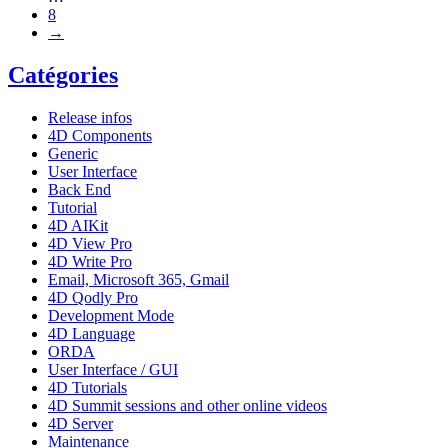
8
→
Catégories
Release infos
4D Components
Generic
User Interface
Back End
Tutorial
4D AIKit
4D View Pro
4D Write Pro
Email, Microsoft 365, Gmail
4D Qodly Pro
Development Mode
4D Language
ORDA
User Interface / GUI
4D Tutorials
4D Summit sessions and other online videos
4D Server
Maintenance