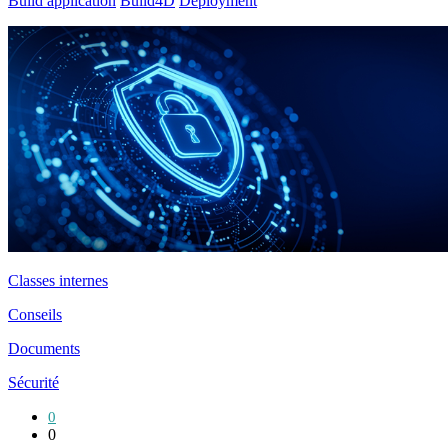
Build application
Build4D
Deployment
Classes internes
Conseils
Documents
Sécurité
0
0