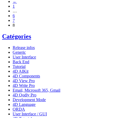
←
1
…
6
7
8
Catégories
Release infos
Generic
User Interface
Back End
Tutorial
4D AIKit
4D Components
4D View Pro
4D Write Pro
Email, Microsoft 365, Gmail
4D Qodly Pro
Development Mode
4D Language
ORDA
User Interface / GUI