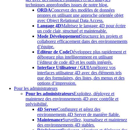
techniques approfondies issues de notre blog.
ORDA
Concevez des modèles de données
propres en utilisant une approche orientée objet
avec Object Relational Data Access.
Langage 4D
Maîtrisez le langage 4D pour écrire
un code clair, structuré et maintenable.
Mode Développement
Structurez les projets et
collaborez efficacement dans des environnements
d’équipe.
Éditeur de Code
Développez plus rapidement et
déboguez plus intelligemment en utilisant
l’éditeur de code 4D et les outils intégrés.
Interface Utilisateur / GUI
Améliorez vos
interfaces utilisateur 4D avec des éléments tels
que des formulaires, des listes, des menus et des
options d’impression.
Pour les administrateurs
Pour les administrateurs
Exploitez, déployez et
maintenez des environnements 4D avec contrôle et
prévisibilité.
4D Server
Configurez et gérez des
environnements 4D Server de manière fiable.
Maintenance
Surveillez, journalisez et maintenez
des environnements 4D stables.