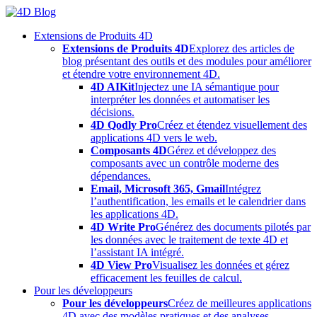
Skip
to
Extensions de Produits 4D
content
Extensions de Produits 4D
Explorez des articles de
blog présentant des outils et des modules pour améliorer
et étendre votre environnement 4D.
4D AIKit
Injectez une IA sémantique pour
interpréter les données et automatiser les
décisions.
4D Qodly Pro
Créez et étendez visuellement des
applications 4D vers le web.
Composants 4D
Gérez et développez des
composants avec un contrôle moderne des
dépendances.
Email, Microsoft 365, Gmail
Intégrez
l’authentification, les emails et le calendrier dans
les applications 4D.
4D Write Pro
Générez des documents pilotés par
les données avec le traitement de texte 4D et
l’assistant IA intégré.
4D View Pro
Visualisez les données et gérez
efficacement les feuilles de calcul.
Pour les développeurs
Pour les développeurs
Créez de meilleures applications
4D avec des modèles pratiques et des analyses