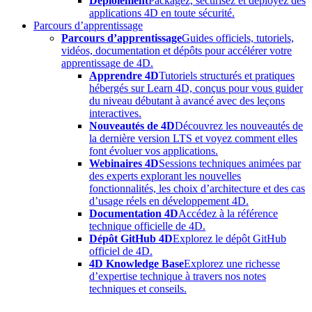
Déploiement
Packagez, sécurisez et déployez des
applications 4D en toute sécurité.
Parcours d’apprentissage
Parcours d’apprentissage
Guides officiels, tutoriels,
vidéos, documentation et dépôts pour accélérer votre
apprentissage de 4D.
Apprendre 4D
Tutoriels structurés et pratiques
hébergés sur Learn 4D, conçus pour vous guider
du niveau débutant à avancé avec des leçons
interactives.
Nouveautés de 4D
Découvrez les nouveautés de
la dernière version LTS et voyez comment elles
font évoluer vos applications.
Webinaires 4D
Sessions techniques animées par
des experts explorant les nouvelles
fonctionnalités, les choix d’architecture et des cas
d’usage réels en développement 4D.
Documentation 4D
Accédez à la référence
technique officielle de 4D.
Dépôt GitHub 4D
Explorez le dépôt GitHub
officiel de 4D.
4D Knowledge Base
Explorez une richesse
d’expertise technique à travers nos notes
techniques et conseils.