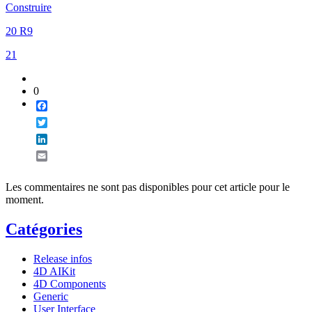
Construire
20 R9
21
0
Facebook
Twitter
LinkedIn
Email
Les commentaires ne sont pas disponibles pour cet article pour le
moment.
Catégories
Release infos
4D AIKit
4D Components
Generic
User Interface