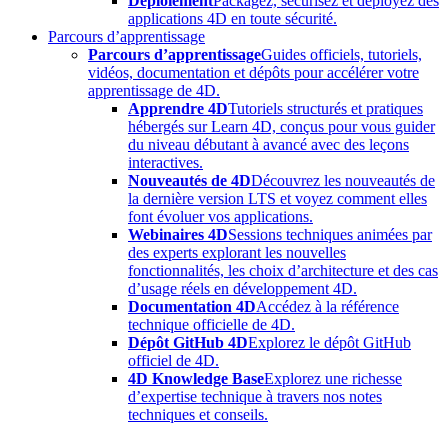
Déploiement
Packagez, sécurisez et déployez des
applications 4D en toute sécurité.
Parcours d’apprentissage
Parcours d’apprentissage
Guides officiels, tutoriels,
vidéos, documentation et dépôts pour accélérer votre
apprentissage de 4D.
Apprendre 4D
Tutoriels structurés et pratiques
hébergés sur Learn 4D, conçus pour vous guider
du niveau débutant à avancé avec des leçons
interactives.
Nouveautés de 4D
Découvrez les nouveautés de
la dernière version LTS et voyez comment elles
font évoluer vos applications.
Webinaires 4D
Sessions techniques animées par
des experts explorant les nouvelles
fonctionnalités, les choix d’architecture et des cas
d’usage réels en développement 4D.
Documentation 4D
Accédez à la référence
technique officielle de 4D.
Dépôt GitHub 4D
Explorez le dépôt GitHub
officiel de 4D.
4D Knowledge Base
Explorez une richesse
d’expertise technique à travers nos notes
techniques et conseils.