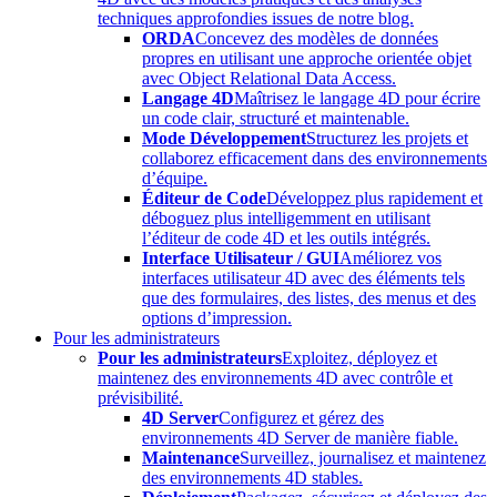
techniques approfondies issues de notre blog.
ORDA
Concevez des modèles de données
propres en utilisant une approche orientée objet
avec Object Relational Data Access.
Langage 4D
Maîtrisez le langage 4D pour écrire
un code clair, structuré et maintenable.
Mode Développement
Structurez les projets et
collaborez efficacement dans des environnements
d’équipe.
Éditeur de Code
Développez plus rapidement et
déboguez plus intelligemment en utilisant
l’éditeur de code 4D et les outils intégrés.
Interface Utilisateur / GUI
Améliorez vos
interfaces utilisateur 4D avec des éléments tels
que des formulaires, des listes, des menus et des
options d’impression.
Pour les administrateurs
Pour les administrateurs
Exploitez, déployez et
maintenez des environnements 4D avec contrôle et
prévisibilité.
4D Server
Configurez et gérez des
environnements 4D Server de manière fiable.
Maintenance
Surveillez, journalisez et maintenez
des environnements 4D stables.