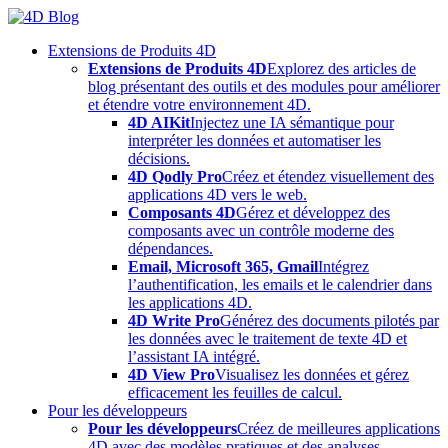
Skip
to
Extensions de Produits 4D
content
Extensions de Produits 4D
Explorez des articles de
blog présentant des outils et des modules pour améliorer
et étendre votre environnement 4D.
4D AIKit
Injectez une IA sémantique pour
interpréter les données et automatiser les
décisions.
4D Qodly Pro
Créez et étendez visuellement des
applications 4D vers le web.
Composants 4D
Gérez et développez des
composants avec un contrôle moderne des
dépendances.
Email, Microsoft 365, Gmail
Intégrez
l’authentification, les emails et le calendrier dans
les applications 4D.
4D Write Pro
Générez des documents pilotés par
les données avec le traitement de texte 4D et
l’assistant IA intégré.
4D View Pro
Visualisez les données et gérez
efficacement les feuilles de calcul.
Pour les développeurs
Pour les développeurs
Créez de meilleures applications
4D avec des modèles pratiques et des analyses