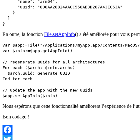
"name": "arm64",
"uuid": "8D8AA28824AACC558AB3D287A43EC53A"
}
]
}
En outre, la fonction
File
.
setAppInfo
()
a été améliorée pour vous perm
var
$app
:=
File
("/Applications/myApp.app/Contents/MacOS/
var
$info
:=
$app
.
getAppInfo
()
// regenerate uuids for all architectures
For eac
h (
$arch
;
$info
.
archs
)
$arch
.
uuid
:=
Generate UUID
End for each
// update the app with the new uuids
$app
.
setAppInfo
(
$info
)
Nous espérons que cette fonctionnalité améliorera l’expérience de l’ut
Bon codage !
Facebook