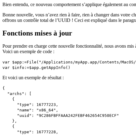
Bien entendu, ce nouveau comportement s’applique également au c
Bonne nouvelle, vous n’avez rien à faire, rien à changer dans votre ch
offrons un contrôle total de l’UUID ! Ceci est expliqué dans le paragr
Fonctions mises à jour
Pour prendre en charge cette nouvelle fonctionnalité, nous avons mis 
Voici un exemple de code :
var
$app
:=
File
("/Applications/myApp.app/Contents/MacOS/
var
$info
:=
$app
.
getAppInfo
()
Et voici un exemple de résultat :
{
"archs": [
{
"type": 16777223,
"name": "x86_64",
"uuid": "9C286FBFFAAA242FEBF462654C950ECF"
},
{
"type": 16777228,