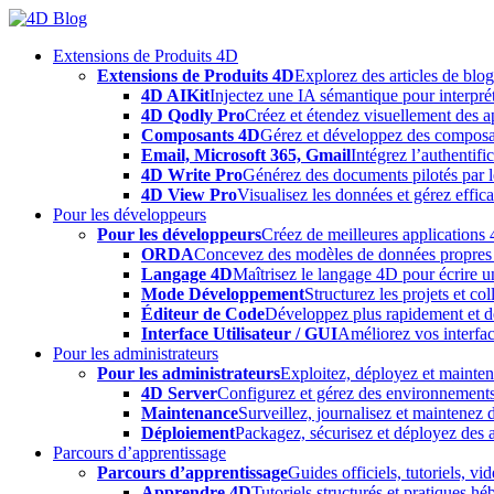
Skip
to
Extensions de Produits 4D
content
Extensions de Produits 4D
Explorez des articles de blo
4D AIKit
Injectez une IA sémantique pour interprét
4D Qodly Pro
Créez et étendez visuellement des a
Composants 4D
Gérez et développez des composa
Email, Microsoft 365, Gmail
Intégrez l’authentifi
4D Write Pro
Générez des documents pilotés par le
4D View Pro
Visualisez les données et gérez effica
Pour les développeurs
Pour les développeurs
Créez de meilleures applications 
ORDA
Concevez des modèles de données propres e
Langage 4D
Maîtrisez le langage 4D pour écrire un
Mode Développement
Structurez les projets et c
Éditeur de Code
Développez plus rapidement et déb
Interface Utilisateur / GUI
Améliorez vos interfac
Pour les administrateurs
Pour les administrateurs
Exploitez, déployez et mainten
4D Server
Configurez et gérez des environnements
Maintenance
Surveillez, journalisez et maintenez
Déploiement
Packagez, sécurisez et déployez des a
Parcours d’apprentissage
Parcours d’apprentissage
Guides officiels, tutoriels, v
Apprendre 4D
Tutoriels structurés et pratiques 