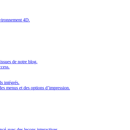
environnement 4D.
issues de notre blog.
ccess.
s intégrés.
 des menus et des options d’impression.
ncé avec des leçons interactives.