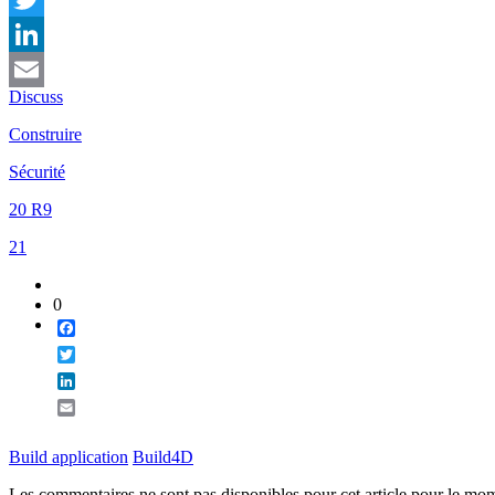
Twitter
LinkedIn
Discuss
Email
Construire
Sécurité
20 R9
21
0
Facebook
Twitter
LinkedIn
Email
Build application
Build4D
Les commentaires ne sont pas disponibles pour cet article pour le mo