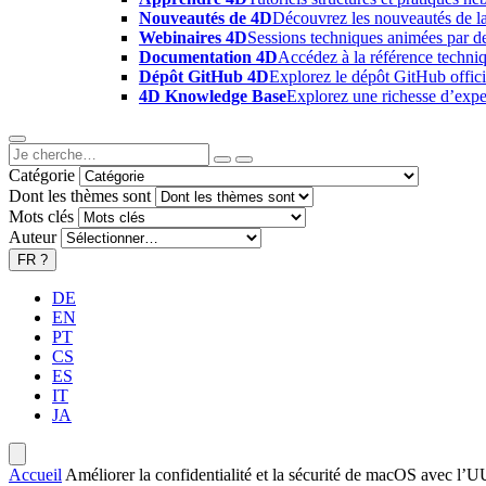
Nouveautés de 4D
Découvrez les nouveautés de la
Webinaires 4D
Sessions techniques animées par des
Documentation 4D
Accédez à la référence techniq
Dépôt GitHub 4D
Explorez le dépôt GitHub offici
4D Knowledge Base
Explorez une richesse d’exper
Catégorie
Dont les thèmes sont
Mots clés
Auteur
FR
?
DE
EN
PT
CS
ES
IT
JA
Accueil
Améliorer la confidentialité et la sécurité de macOS avec l’