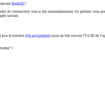
omposant
Build4D
!
aîne de construction, tout se fait automatiquement. En général, vous pou
aphe suivant.
à jour la fonction
File
.
getAppInfo
()
pour qu’elle renvoie l’UUID de l’app
myApp")