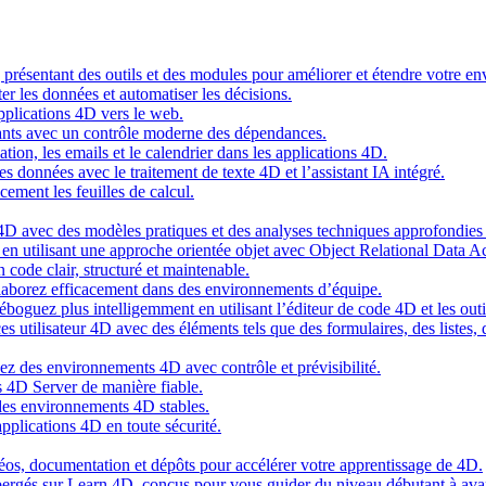
g présentant des outils et des modules pour améliorer et étendre votre 
er les données et automatiser les décisions.
pplications 4D vers le web.
nts avec un contrôle moderne des dépendances.
cation, les emails et le calendrier dans les applications 4D.
s données avec le traitement de texte 4D et l’assistant IA intégré.
cement les feuilles de calcul.
4D avec des modèles pratiques et des analyses techniques approfondies 
n utilisant une approche orientée objet avec Object Relational Data A
 code clair, structuré et maintenable.
ollaborez efficacement dans des environnements d’équipe.
oguez plus intelligemment en utilisant l’éditeur de code 4D et les outil
es utilisateur 4D avec des éléments tels que des formulaires, des listes,
ez des environnements 4D avec contrôle et prévisibilité.
 4D Server de manière fiable.
 des environnements 4D stables.
pplications 4D en toute sécurité.
idéos, documentation et dépôts pour accélérer votre apprentissage de 4D.
hébergés sur Learn 4D, conçus pour vous guider du niveau débutant à ava