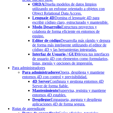
ORDA
Diseña modelos de datos limpios
utilizando un enfoque orientado a objetos con
Object Relational Data Access.
Lenguaje 4D
Domina el lenguaje 4D para
escribir código claro, estructurado y mantenible.
Modo Desarrollo
Estructura proyectos y
colabora de forma eficiente en entornos de
equipo.
Editor de código
Desarrolla más rápido y depura
de forma más inteligente utilizando el editor de
código 4D y las herramientas integradas.
Interfaz de Usuario / GUI
Mejora tus interfaces
de usuario 4D con elementos como formularios,
listas, menús y opciones de impresión.
Para administradores
Para administradores
Opera, despliega y mantiene
entornos 4D con control y previsibilidad.
4D Server
Configura y gestiona entornos 4D
Server de forma fiable.
Mantenimiento
Supervisa, registra y mantiene
entornos 4D estables.
Despliegue
Empaqueta, asegura y despliega
aplicaciones 4D de forma segura.
Rutas de aprendizaje