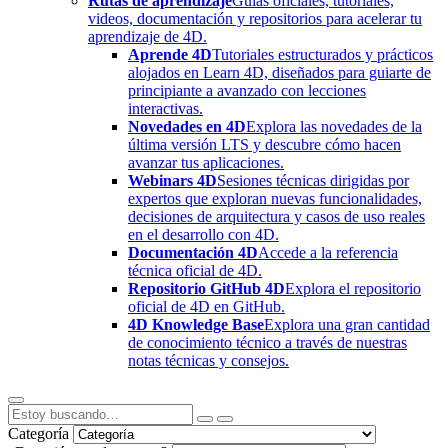
Rutas de aprendizaje
Guías oficiales, tutoriales,
videos, documentación y repositorios para acelerar tu
aprendizaje de 4D.
Aprende 4D
Tutoriales estructurados y prácticos
alojados en Learn 4D, diseñados para guiarte de
principiante a avanzado con lecciones
interactivas.
Novedades en 4D
Explora las novedades de la
última versión LTS y descubre cómo hacen
avanzar tus aplicaciones.
Webinars 4D
Sesiones técnicas dirigidas por
expertos que exploran nuevas funcionalidades,
decisiones de arquitectura y casos de uso reales
en el desarrollo con 4D.
Documentación 4D
Accede a la referencia
técnica oficial de 4D.
Repositorio GitHub 4D
Explora el repositorio
oficial de 4D en GitHub.
4D Knowledge Base
Explora una gran cantidad
de conocimiento técnico a través de nuestras
notas técnicas y consejos.
Categoría