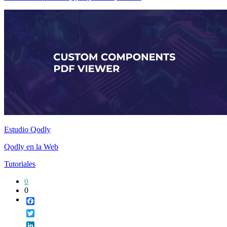
Estudio Qodly
Qodly en la Web
Tutoriales
0
0
Facebook
Twitter
LinkedIn