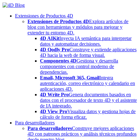
Skip
to
Extensiones de Productos 4D
content
Extensiones de Productos 4D
Explora artículos de
blog con herramientas y módulos para mejorar y
extender tu entorno 4D.
4D AIKit
Inyecta IA semántica para interpretar
datos y automatizar decisiones.
4D Qodly Pro
Construye y extiende aplicaciones
4D hacia la web de forma visual.
Componentes 4D
Gestiona y desarrolla
componentes con control moderno de
dependencias.
Email, Microsoft 365, Gmail
Integra
autenticación, correo electrónico y calendario en
aplicaciones 4D.
4D Write Pro
Genera documentos basados en
datos con el procesador de texto 4D y el asistente
de IA integrado.
4D View Pro
Visualiza datos y gestiona hojas de
cálculo de forma eficaz.
Para desarrolladores
Para desarrolladores
Construye mejores aplicaciones
4D con patrones prácticos y análisis técnicos profundos
desde nuestro blog.