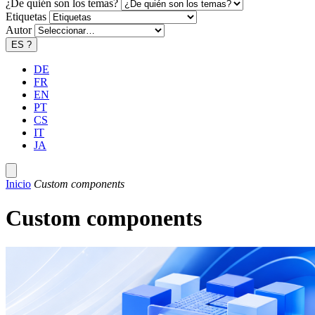
¿De quién son los temas?
Etiquetas
Autor
ES
?
DE
FR
EN
PT
CS
IT
JA
Inicio
Custom components
Custom components