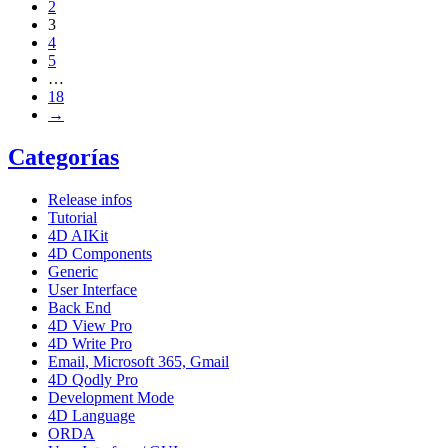
2
3
4
5
…
18
→
Categorías
Release infos
Tutorial
4D AIKit
4D Components
Generic
User Interface
Back End
4D View Pro
4D Write Pro
Email, Microsoft 365, Gmail
4D Qodly Pro
Development Mode
4D Language
ORDA