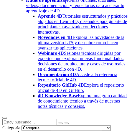
Rutas de aprendizaje
Guías oficiales, tutoriales,
videos, documentación y repositorios para acelerar tu
aprendizaje de 4D.
Aprende 4D
Tutoriales estructurados y prácticos
alojados en Learn 4D, diseñados para guiarte de
principiante a avanzado con lecciones
interactivas.
Novedades en 4D
Explora las novedades de la
última versión LTS y descubre cómo hacen
avanzar tus aplicaciones.
Webinars 4D
Sesiones técnicas dirigidas por
expertos que exploran nuevas funcionalidades,
decisiones de arquitectura y casos de uso reales
en el desarrollo con 4D.
Documentación 4D
Accede a la referencia
técnica oficial de 4D.
Repositorio GitHub 4D
Explora el repositorio
oficial de 4D en GitHub.
4D Knowledge Base
Explora una gran cantidad
de conocimiento técnico a través de nuestras
notas técnicas y consejos.
Categoría