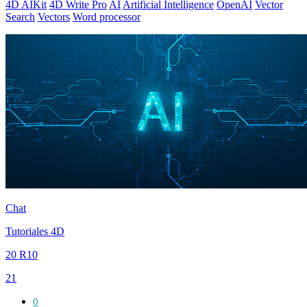
4D AIKit
4D Write Pro
AI
Artificial Intelligence
OpenAI
Vector
Search
Vectors
Word processor
Chat
Tutoriales 4D
20 R10
21
0