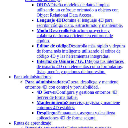
ORDA
Diseña modelos de datos limpios
utilizando un enfoque orientado a objetos con
Object Relational Data Access.
Lenguaje 4D
Domina el lenguaje 4D para
escribir código claro, estructurado y mantenible.
Modo Desarrollo
Estructura proyectos y
colabora de forma eficiente en entornos de
equipo.
Editor de código
Desarrolla más rápido y depura
de forma más inteligente utilizando el editor de
código 4D y las herramientas integradas.
Interfaz de Usuario / GUI
Mejora tus interfaces
de usuario 4D con elementos como formularios,
listas, menús y opciones de impresión.
Para administradores
Para administradores
Opera, despliega y mantiene
entornos 4D con control y previsibilidad.
4D Server
Configura y gestiona entornos 4D
Server de forma fiable.
Mantenimiento
Supervisa, registra y mantiene
entornos 4D estables.
Despliegue
Empaqueta, asegura y despliega
aplicaciones 4D de forma segura.
Rutas de aprendizaje