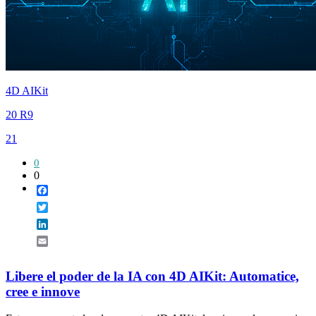
4D AIKit
20 R9
21
0
0
Facebook
Twitter
LinkedIn
Email
Libere el poder de la IA con 4D AIKit: Automatice,
cree e innove