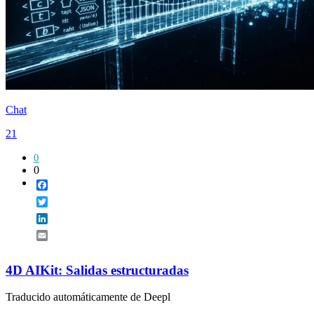
Chat
21
0
0
Facebook
Twitter
LinkedIn
Email
4D AIKit: Salidas estructuradas
Traducido automáticamente de Deepl