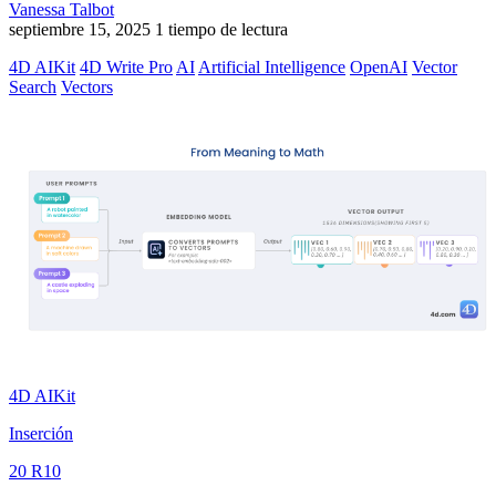
Vanessa Talbot
septiembre 15, 2025
1 tiempo de lectura
4D AIKit
4D Write Pro
AI
Artificial Intelligence
OpenAI
Vector
Search
Vectors
4D AIKit
Inserción
20 R10