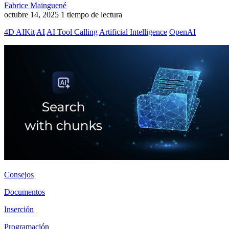
Fabrice Mainguené
octubre 14, 2025
1 tiempo de lectura
4D AIKit
AI
AI Tool Calling
Artificial Intelligence
OpenAI
Consejos
Documentos
Inserción
Programación