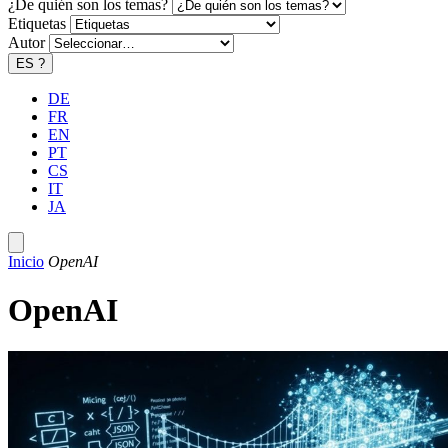
¿De quién son los temas?
Etiquetas
Autor
ES
?
DE
FR
EN
PT
CS
IT
JA
Inicio
OpenAI
OpenAI