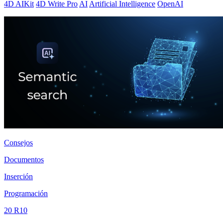
4D AIKit
4D Write Pro
AI
Artificial Intelligence
OpenAI
Consejos
Documentos
Inserción
Programación
20 R10