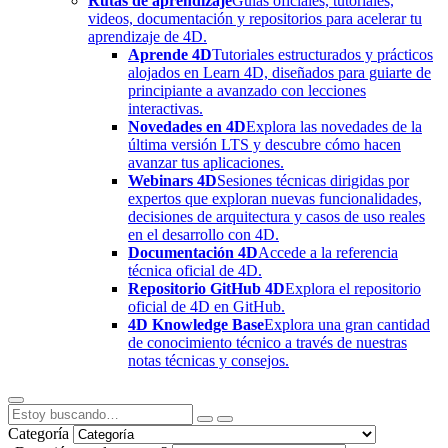
Rutas de aprendizaje
Guías oficiales, tutoriales,
videos, documentación y repositorios para acelerar tu
aprendizaje de 4D.
Aprende 4D
Tutoriales estructurados y prácticos
alojados en Learn 4D, diseñados para guiarte de
principiante a avanzado con lecciones
interactivas.
Novedades en 4D
Explora las novedades de la
última versión LTS y descubre cómo hacen
avanzar tus aplicaciones.
Webinars 4D
Sesiones técnicas dirigidas por
expertos que exploran nuevas funcionalidades,
decisiones de arquitectura y casos de uso reales
en el desarrollo con 4D.
Documentación 4D
Accede a la referencia
técnica oficial de 4D.
Repositorio GitHub 4D
Explora el repositorio
oficial de 4D en GitHub.
4D Knowledge Base
Explora una gran cantidad
de conocimiento técnico a través de nuestras
notas técnicas y consejos.
Categoría