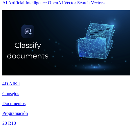
AI
Artificial Intelligence
OpenAI
Vector Search
Vectors
4D AIKit
Consejos
Documentos
Programación
20 R10