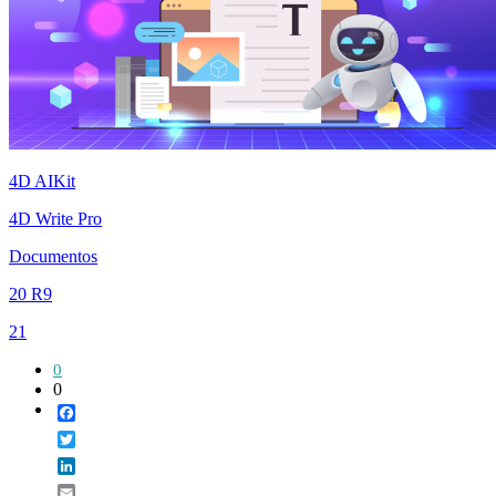
4D AIKit
4D Write Pro
Documentos
20 R9
21
0
0
Facebook
Twitter
LinkedIn
Email