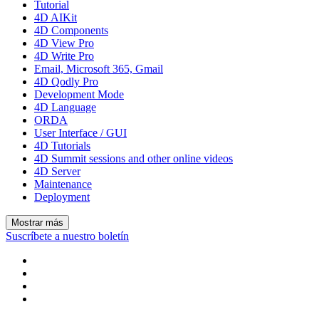
Tutorial
4D AIKit
4D Components
4D View Pro
4D Write Pro
Email, Microsoft 365, Gmail
4D Qodly Pro
Development Mode
4D Language
ORDA
User Interface / GUI
4D Tutorials
4D Summit sessions and other online videos
4D Server
Maintenance
Deployment
Mostrar más
Suscríbete a nuestro boletín