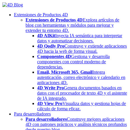
Skip
to
Extensiones de Productos 4D
content
Extensiones de Productos 4D
Explora artículos de
blog con herramientas y módulos para mejorar y
extender tu entorno 4D.
4D AIKit
Inyecta IA semántica para interpretar
datos y automatizar decisiones.
4D Qodly Pro
Construye y extiende aplicaciones
4D hacia la web de forma visual.
Componentes 4D
Gestiona y desarrolla
componentes con control moderno de
dependencias.
Email, Microsoft 365, Gmail
Integra
autenticación, correo electrónico y calendario en
aplicaciones 4D.
4D Write Pro
Genera documentos basados en
datos con el procesador de texto 4D y el asistente
de IA integrado.
4D View Pro
Visualiza datos y gestiona hojas de
cálculo de forma eficaz.
Para desarrolladores
Para desarrolladores
Construye mejores aplicaciones
4D con patrones prácticos y análisis técnicos profundos
desde nuestro blog.