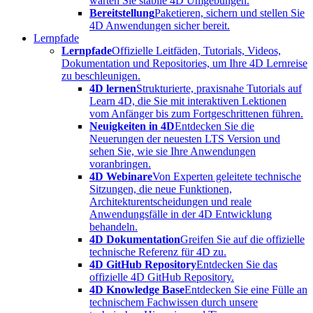
warten Sie stabile 4D Umgebungen.
Bereitstellung
Paketieren, sichern und stellen Sie
4D Anwendungen sicher bereit.
Lernpfade
Lernpfade
Offizielle Leitfäden, Tutorials, Videos,
Dokumentation und Repositories, um Ihre 4D Lernreise
zu beschleunigen.
4D lernen
Strukturierte, praxisnahe Tutorials auf
Learn 4D, die Sie mit interaktiven Lektionen
vom Anfänger bis zum Fortgeschrittenen führen.
Neuigkeiten in 4D
Entdecken Sie die
Neuerungen der neuesten LTS Version und
sehen Sie, wie sie Ihre Anwendungen
voranbringen.
4D Webinare
Von Experten geleitete technische
Sitzungen, die neue Funktionen,
Architekturentscheidungen und reale
Anwendungsfälle in der 4D Entwicklung
behandeln.
4D Dokumentation
Greifen Sie auf die offizielle
technische Referenz für 4D zu.
4D GitHub Repository
Entdecken Sie das
offizielle 4D GitHub Repository.
4D Knowledge Base
Entdecken Sie eine Fülle an
technischem Fachwissen durch unsere