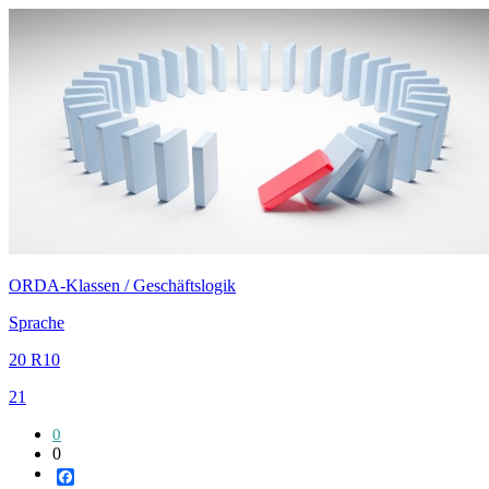
ORDA-Klassen / Geschäftslogik
Sprache
20 R10
21
0
0
Facebook