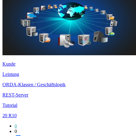
Kunde
Leistung
ORDA-Klassen / Geschäftslogik
REST-Server
Tutorial
20 R10
0
0