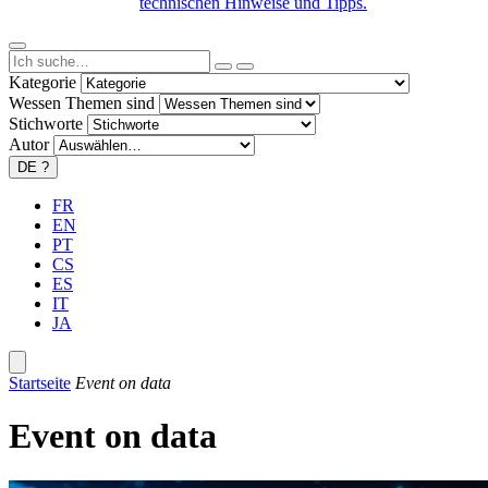
technischen Hinweise und Tipps.
Kategorie
Wessen Themen sind
Stichworte
Autor
DE
?
FR
EN
PT
CS
ES
IT
JA
Startseite
Event on data
Event on data