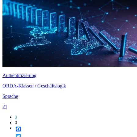
Authentifizierung
ORDA-Klassen / Geschäftslogik
Sprache
21
0
0
Facebook
Twitter