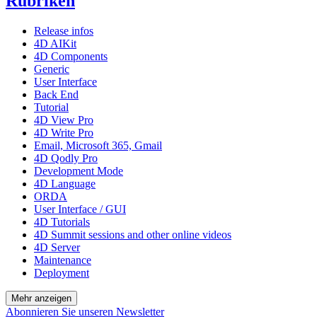
Rubriken
Release infos
4D AIKit
4D Components
Generic
User Interface
Back End
Tutorial
4D View Pro
4D Write Pro
Email, Microsoft 365, Gmail
4D Qodly Pro
Development Mode
4D Language
ORDA
User Interface / GUI
4D Tutorials
4D Summit sessions and other online videos
4D Server
Maintenance
Deployment
Mehr anzeigen
Abonnieren Sie unseren Newsletter