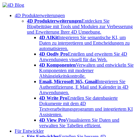
Skip
to
4D Produkterweiterungen
content
4D Produkterweiterungen
Entdecken Sie
Blogbeiträge mit Tools und Modulen zur Verbesserung
und Erweiterung Ihrer 4D Umgebung.
4D AIKit
Integrieren Sie semantische KI, um
Daten zu interpretieren und Entscheidungen zu
automatisieren.
4D Qodly Pro
Erstellen und erweitern Sie 4D
Anwendungen visuell für das Web.
4D Komponenten
Verwalten und entwickeln Sie
Komponenten mit moderner
Abhängigkeitskontrolle.
Email, Microsoft 365, Gmail
Integrieren Sie
Authentifizierung, E Mail und Kalender in 4D
Anwendungen.
4D Write Pro
Erstellen Sie datenbasierte
Dokumente mit dem 4D
Textverarbeitungsprogramm und integriertem KI
Assistenten.
4D View Pro
Visualisieren Sie Daten und
verwalten Sie Tabellen effizient.
Für Entwickler
Für Entwickler
Erstellen Sie bessere 4D