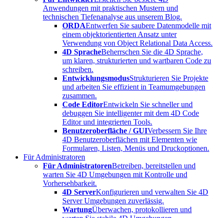
Anwendungen mit praktischen Mustern und
technischen Tiefenanalyse aus unserem Blog.
ORDA
Entwerfen Sie saubere Datenmodelle mit
einem objektorientierten Ansatz unter
Verwendung von Object Relational Data Access.
4D Sprache
Beherrschen Sie die 4D Sprache,
um klaren, strukturierten und wartbaren Code zu
schreiben.
Entwicklungsmodus
Strukturieren Sie Projekte
und arbeiten Sie effizient in Teamumgebungen
zusammen.
Code Editor
Entwickeln Sie schneller und
debuggen Sie intelligenter mit dem 4D Code
Editor und integrierten Tools.
Benutzeroberfläche / GUI
Verbessern Sie Ihre
4D Benutzeroberflächen mit Elementen wie
Formularen, Listen, Menüs und Druckoptionen.
Für Administratoren
Für Administratoren
Betreiben, bereitstellen und
warten Sie 4D Umgebungen mit Kontrolle und
Vorhersehbarkeit.
4D Server
Konfigurieren und verwalten Sie 4D
Server Umgebungen zuverlässig.
Wartung
Überwachen, protokollieren und