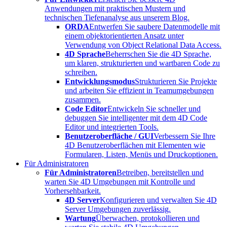
Anwendungen mit praktischen Mustern und
technischen Tiefenanalyse aus unserem Blog.
ORDA
Entwerfen Sie saubere Datenmodelle mit
einem objektorientierten Ansatz unter
Verwendung von Object Relational Data Access.
4D Sprache
Beherrschen Sie die 4D Sprache,
um klaren, strukturierten und wartbaren Code zu
schreiben.
Entwicklungsmodus
Strukturieren Sie Projekte
und arbeiten Sie effizient in Teamumgebungen
zusammen.
Code Editor
Entwickeln Sie schneller und
debuggen Sie intelligenter mit dem 4D Code
Editor und integrierten Tools.
Benutzeroberfläche / GUI
Verbessern Sie Ihre
4D Benutzeroberflächen mit Elementen wie
Formularen, Listen, Menüs und Druckoptionen.
Für Administratoren
Für Administratoren
Betreiben, bereitstellen und
warten Sie 4D Umgebungen mit Kontrolle und
Vorhersehbarkeit.
4D Server
Konfigurieren und verwalten Sie 4D
Server Umgebungen zuverlässig.
Wartung
Überwachen, protokollieren und