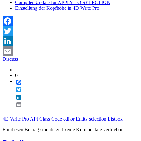
Compiler-Update für APPLY TO SELECTION
Einstellung der Kopfhöhe in 4D Write Pro
Facebook
Twitter
LinkedIn
Discuss
Email
0
Facebook
Twitter
LinkedIn
Email
4D Write Pro
API
Class
Code editor
Entity selection
Listbox
Für diesen Beitrag sind derzeit keine Kommentare verfügbar.