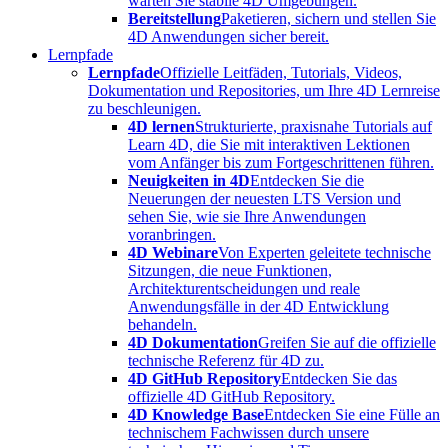
warten Sie stabile 4D Umgebungen.
Bereitstellung
Paketieren, sichern und stellen Sie
4D Anwendungen sicher bereit.
Lernpfade
Lernpfade
Offizielle Leitfäden, Tutorials, Videos,
Dokumentation und Repositories, um Ihre 4D Lernreise
zu beschleunigen.
4D lernen
Strukturierte, praxisnahe Tutorials auf
Learn 4D, die Sie mit interaktiven Lektionen
vom Anfänger bis zum Fortgeschrittenen führen.
Neuigkeiten in 4D
Entdecken Sie die
Neuerungen der neuesten LTS Version und
sehen Sie, wie sie Ihre Anwendungen
voranbringen.
4D Webinare
Von Experten geleitete technische
Sitzungen, die neue Funktionen,
Architekturentscheidungen und reale
Anwendungsfälle in der 4D Entwicklung
behandeln.
4D Dokumentation
Greifen Sie auf die offizielle
technische Referenz für 4D zu.
4D GitHub Repository
Entdecken Sie das
offizielle 4D GitHub Repository.
4D Knowledge Base
Entdecken Sie eine Fülle an
technischem Fachwissen durch unsere