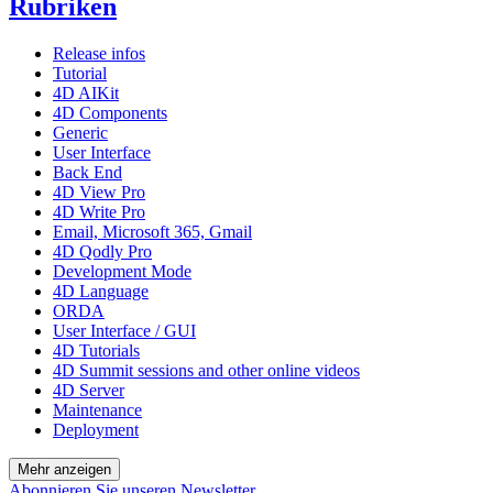
Rubriken
Release infos
Tutorial
4D AIKit
4D Components
Generic
User Interface
Back End
4D View Pro
4D Write Pro
Email, Microsoft 365, Gmail
4D Qodly Pro
Development Mode
4D Language
ORDA
User Interface / GUI
4D Tutorials
4D Summit sessions and other online videos
4D Server
Maintenance
Deployment
Mehr anzeigen
Abonnieren Sie unseren Newsletter