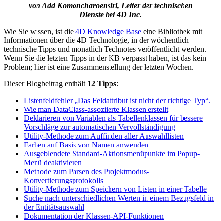
von Add Komoncharoensiri, Leiter der technischen
Dienste bei 4D Inc.
Wie Sie wissen, ist die
4D Knowledge Base
eine Bibliothek mit
Informationen über die 4D Technologie, in der wöchentlich
technische Tipps und monatlich Technotes veröffentlicht werden.
Wenn Sie die letzten Tipps in der KB verpasst haben, ist das kein
Problem; hier ist eine Zusammenstellung der letzten Wochen.
Dieser Blogbeitrag enthält
12 Tipps
:
Listenfeldfehler „Das Feldattribut ist nicht der richtige Typ“.
Wie man DataClass-assoziierte Klassen erstellt
Deklarieren von Variablen als Tabellenklassen für bessere
Vorschläge zur automatischen Vervollständigung
Utility-Methode zum Auffinden aller Auswahllisten
Farben auf Basis von Namen anwenden
Ausgeblendete Standard-Aktionsmenüpunkte im Popup-
Menü deaktivieren
Methode zum Parsen des Projektmodus-
Konvertierungsprotokolls
Utility-Methode zum Speichern von Listen in einer Tabelle
Suche nach unterschiedlichen Werten in einem Bezugsfeld in
der Entitätsauswahl
Dokumentation der Klassen-API-Funktionen