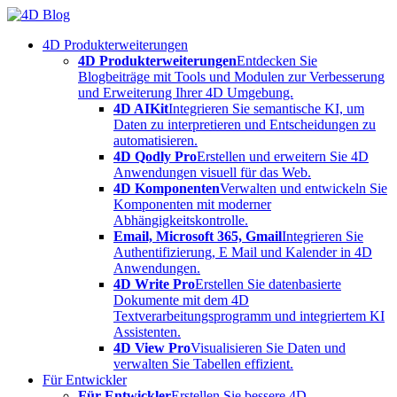
Skip
to
4D Produkterweiterungen
content
4D Produkterweiterungen
Entdecken Sie
Blogbeiträge mit Tools und Modulen zur Verbesserung
und Erweiterung Ihrer 4D Umgebung.
4D AIKit
Integrieren Sie semantische KI, um
Daten zu interpretieren und Entscheidungen zu
automatisieren.
4D Qodly Pro
Erstellen und erweitern Sie 4D
Anwendungen visuell für das Web.
4D Komponenten
Verwalten und entwickeln Sie
Komponenten mit moderner
Abhängigkeitskontrolle.
Email, Microsoft 365, Gmail
Integrieren Sie
Authentifizierung, E Mail und Kalender in 4D
Anwendungen.
4D Write Pro
Erstellen Sie datenbasierte
Dokumente mit dem 4D
Textverarbeitungsprogramm und integriertem KI
Assistenten.
4D View Pro
Visualisieren Sie Daten und
verwalten Sie Tabellen effizient.
Für Entwickler
Für Entwickler
Erstellen Sie bessere 4D