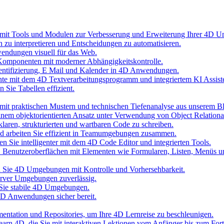
 mit Tools und Modulen zur Verbesserung und Erweiterung Ihrer 4D 
n zu interpretieren und Entscheidungen zu automatisieren.
wendungen visuell für das Web.
Komponenten mit moderner Abhängigkeitskontrolle.
hentifizierung, E Mail und Kalender in 4D Anwendungen.
nte mit dem 4D Textverarbeitungsprogramm und integriertem KI Assist
 Sie Tabellen effizient.
it praktischen Mustern und technischen Tiefenanalyse aus unserem B
inem objektorientierten Ansatz unter Verwendung von Object Relationa
laren, strukturierten und wartbaren Code zu schreiben.
und arbeiten Sie effizient in Teamumgebungen zusammen.
n Sie intelligenter mit dem 4D Code Editor und integrierten Tools.
D Benutzeroberflächen mit Elementen wie Formularen, Listen, Menüs 
ten Sie 4D Umgebungen mit Kontrolle und Vorhersehbarkeit.
erver Umgebungen zuverlässig.
 Sie stabile 4D Umgebungen.
 4D Anwendungen sicher bereit.
umentation und Repositories, um Ihre 4D Lernreise zu beschleunigen.
 Learn 4D, die Sie mit interaktiven Lektionen vom Anfänger bis zum Fort