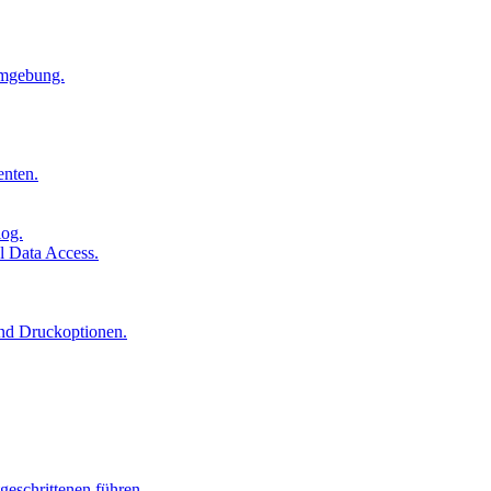
Umgebung.
enten.
log.
l Data Access.
und Druckoptionen.
geschrittenen führen.