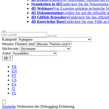
Neuigkeiten in 4D
Entdecken Sie die Neuerungen 
4D Webinare
Von Experten geleitete technische 
4D Dokumentation
Greifen Sie auf die offizielle
4D GitHub Repository
Entdecken Sie das offizie
4D Knowledge Base
Entdecken Sie eine Fülle an
Kategorie
Wessen Themen sind
Stichworte
Autor
DE
?
FR
EN
PT
CS
ES
IT
JA
Startseite
Verbessern der Debugging-Erfahrung