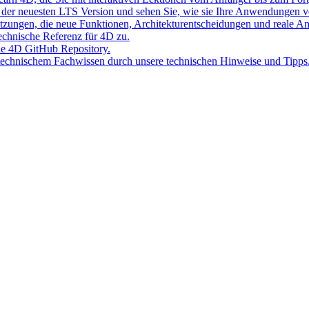
der neuesten LTS Version und sehen Sie, wie sie Ihre Anwendungen v
Sitzungen, die neue Funktionen, Architekturentscheidungen und reale 
 technische Referenz für 4D zu.
lle 4D GitHub Repository.
 technischem Fachwissen durch unsere technischen Hinweise und Tipps