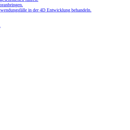
oranbringen.
Anwendungsfälle in der 4D Entwicklung behandeln.
.