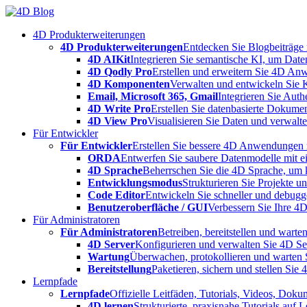
Skip
to
4D Produkterweiterungen
content
4D Produkterweiterungen
Entdecken Sie Blogbeiträge
4D AIKit
Integrieren Sie semantische KI, um Date
4D Qodly Pro
Erstellen und erweitern Sie 4D An
4D Komponenten
Verwalten und entwickeln Sie 
Email, Microsoft 365, Gmail
Integrieren Sie Aut
4D Write Pro
Erstellen Sie datenbasierte Dokume
4D View Pro
Visualisieren Sie Daten und verwalten
Für Entwickler
Für Entwickler
Erstellen Sie bessere 4D Anwendungen m
ORDA
Entwerfen Sie saubere Datenmodelle mit e
4D Sprache
Beherrschen Sie die 4D Sprache, um k
Entwicklungsmodus
Strukturieren Sie Projekte 
Code Editor
Entwickeln Sie schneller und debugge
Benutzeroberfläche / GUI
Verbessern Sie Ihre 4
Für Administratoren
Für Administratoren
Betreiben, bereitstellen und war
4D Server
Konfigurieren und verwalten Sie 4D S
Wartung
Überwachen, protokollieren und warten
Bereitstellung
Paketieren, sichern und stellen Sie
Lernpfade
Lernpfade
Offizielle Leitfäden, Tutorials, Videos, Dok
4D lernen
Strukturierte, praxisnahe Tutorials auf