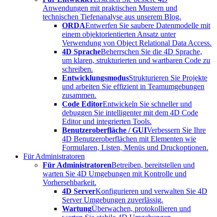
Anwendungen mit praktischen Mustern und
technischen Tiefenanalyse aus unserem Blog.
ORDA
Entwerfen Sie saubere Datenmodelle mit
einem objektorientierten Ansatz unter
Verwendung von Object Relational Data Access.
4D Sprache
Beherrschen Sie die 4D Sprache,
um klaren, strukturierten und wartbaren Code zu
schreiben.
Entwicklungsmodus
Strukturieren Sie Projekte
und arbeiten Sie effizient in Teamumgebungen
zusammen.
Code Editor
Entwickeln Sie schneller und
debuggen Sie intelligenter mit dem 4D Code
Editor und integrierten Tools.
Benutzeroberfläche / GUI
Verbessern Sie Ihre
4D Benutzeroberflächen mit Elementen wie
Formularen, Listen, Menüs und Druckoptionen.
Für Administratoren
Für Administratoren
Betreiben, bereitstellen und
warten Sie 4D Umgebungen mit Kontrolle und
Vorhersehbarkeit.
4D Server
Konfigurieren und verwalten Sie 4D
Server Umgebungen zuverlässig.
Wartung
Überwachen, protokollieren und