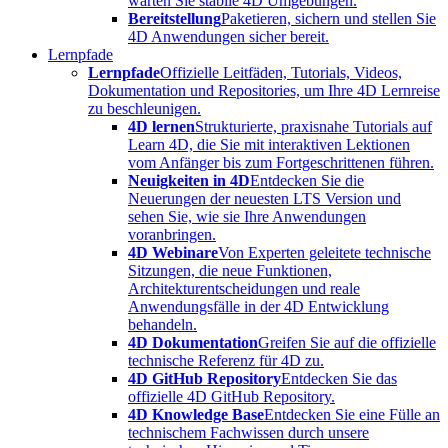
warten Sie stabile 4D Umgebungen.
Bereitstellung
Paketieren, sichern und stellen Sie
4D Anwendungen sicher bereit.
Lernpfade
Lernpfade
Offizielle Leitfäden, Tutorials, Videos,
Dokumentation und Repositories, um Ihre 4D Lernreise
zu beschleunigen.
4D lernen
Strukturierte, praxisnahe Tutorials auf
Learn 4D, die Sie mit interaktiven Lektionen
vom Anfänger bis zum Fortgeschrittenen führen.
Neuigkeiten in 4D
Entdecken Sie die
Neuerungen der neuesten LTS Version und
sehen Sie, wie sie Ihre Anwendungen
voranbringen.
4D Webinare
Von Experten geleitete technische
Sitzungen, die neue Funktionen,
Architekturentscheidungen und reale
Anwendungsfälle in der 4D Entwicklung
behandeln.
4D Dokumentation
Greifen Sie auf die offizielle
technische Referenz für 4D zu.
4D GitHub Repository
Entdecken Sie das
offizielle 4D GitHub Repository.
4D Knowledge Base
Entdecken Sie eine Fülle an
technischem Fachwissen durch unsere