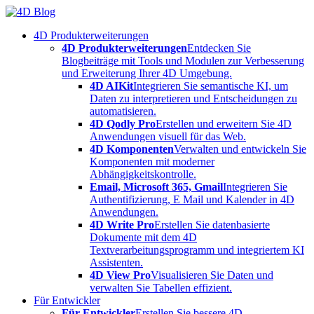
Skip
to
4D Produkterweiterungen
content
4D Produkterweiterungen
Entdecken Sie
Blogbeiträge mit Tools und Modulen zur Verbesserung
und Erweiterung Ihrer 4D Umgebung.
4D AIKit
Integrieren Sie semantische KI, um
Daten zu interpretieren und Entscheidungen zu
automatisieren.
4D Qodly Pro
Erstellen und erweitern Sie 4D
Anwendungen visuell für das Web.
4D Komponenten
Verwalten und entwickeln Sie
Komponenten mit moderner
Abhängigkeitskontrolle.
Email, Microsoft 365, Gmail
Integrieren Sie
Authentifizierung, E Mail und Kalender in 4D
Anwendungen.
4D Write Pro
Erstellen Sie datenbasierte
Dokumente mit dem 4D
Textverarbeitungsprogramm und integriertem KI
Assistenten.
4D View Pro
Visualisieren Sie Daten und
verwalten Sie Tabellen effizient.
Für Entwickler
Für Entwickler
Erstellen Sie bessere 4D