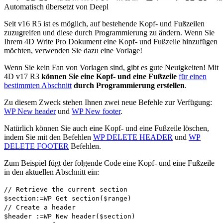
Automatisch übersetzt von Deepl
Seit v16 R5 ist es möglich, auf bestehende Kopf- und Fußzeilen
zuzugreifen und diese durch Programmierung zu ändern. Wenn Sie
Ihrem 4D Write Pro Dokument eine Kopf- und Fußzeile hinzufügen
möchten, verwenden Sie dazu eine Vorlage!
Wenn Sie kein Fan von Vorlagen sind, gibt es gute Neuigkeiten! Mit
4D v17 R3
können Sie eine Kopf- und eine Fußzeile
für einen
bestimmten Abschnitt
durch Programmierung erstellen
.
Zu diesem Zweck stehen Ihnen zwei neue Befehle zur Verfügung:
WP New header
und
WP New footer
.
Natürlich können Sie auch eine Kopf- und eine Fußzeile löschen,
indem Sie mit den Befehlen
WP DELETE HEADER
und
WP
DELETE FOOTER
Befehlen.
Zum Beispiel fügt der folgende Code eine Kopf- und eine Fußzeile
in den aktuellen Abschnitt ein:
// Retrieve the current section
$section
:=
WP Get section
(
$range
)
// Create a header
$header
:=
WP New header
(
$section
)