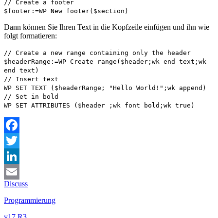
// Create a footer
$footer
:=
WP New footer
(
$section
)
Dann können Sie Ihren Text in die Kopfzeile einfügen und ihn wie
folgt formatieren:
// Create a new range containing only the header
$headerRange
:=
WP Create range
(
$header
;
wk end text
;
wk
end text
)
// Insert text
WP SET TEXT
(
$headerRange
; "Hello World!";
wk append
)
// Set in bold
WP SET ATTRIBUTES
(
$
header
;
wk font bold
;
wk true
)
Facebook
Twitter
LinkedIn
Discuss
Email
Programmierung
v17 R3