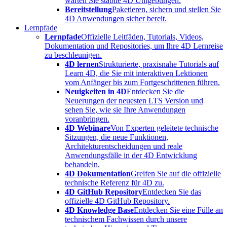
warten Sie stabile 4D Umgebungen.
Bereitstellung
Paketieren, sichern und stellen Sie
4D Anwendungen sicher bereit.
Lernpfade
Lernpfade
Offizielle Leitfäden, Tutorials, Videos,
Dokumentation und Repositories, um Ihre 4D Lernreise
zu beschleunigen.
4D lernen
Strukturierte, praxisnahe Tutorials auf
Learn 4D, die Sie mit interaktiven Lektionen
vom Anfänger bis zum Fortgeschrittenen führen.
Neuigkeiten in 4D
Entdecken Sie die
Neuerungen der neuesten LTS Version und
sehen Sie, wie sie Ihre Anwendungen
voranbringen.
4D Webinare
Von Experten geleitete technische
Sitzungen, die neue Funktionen,
Architekturentscheidungen und reale
Anwendungsfälle in der 4D Entwicklung
behandeln.
4D Dokumentation
Greifen Sie auf die offizielle
technische Referenz für 4D zu.
4D GitHub Repository
Entdecken Sie das
offizielle 4D GitHub Repository.
4D Knowledge Base
Entdecken Sie eine Fülle an
technischem Fachwissen durch unsere