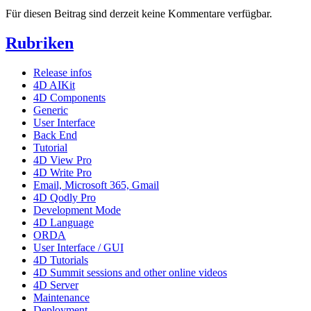
Für diesen Beitrag sind derzeit keine Kommentare verfügbar.
Rubriken
Release infos
4D AIKit
4D Components
Generic
User Interface
Back End
Tutorial
4D View Pro
4D Write Pro
Email, Microsoft 365, Gmail
4D Qodly Pro
Development Mode
4D Language
ORDA
User Interface / GUI
4D Tutorials
4D Summit sessions and other online videos
4D Server
Maintenance
Deployment