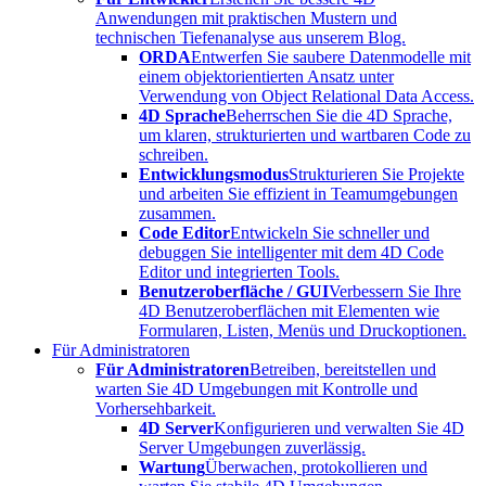
Anwendungen mit praktischen Mustern und
technischen Tiefenanalyse aus unserem Blog.
ORDA
Entwerfen Sie saubere Datenmodelle mit
einem objektorientierten Ansatz unter
Verwendung von Object Relational Data Access.
4D Sprache
Beherrschen Sie die 4D Sprache,
um klaren, strukturierten und wartbaren Code zu
schreiben.
Entwicklungsmodus
Strukturieren Sie Projekte
und arbeiten Sie effizient in Teamumgebungen
zusammen.
Code Editor
Entwickeln Sie schneller und
debuggen Sie intelligenter mit dem 4D Code
Editor und integrierten Tools.
Benutzeroberfläche / GUI
Verbessern Sie Ihre
4D Benutzeroberflächen mit Elementen wie
Formularen, Listen, Menüs und Druckoptionen.
Für Administratoren
Für Administratoren
Betreiben, bereitstellen und
warten Sie 4D Umgebungen mit Kontrolle und
Vorhersehbarkeit.
4D Server
Konfigurieren und verwalten Sie 4D
Server Umgebungen zuverlässig.
Wartung
Überwachen, protokollieren und