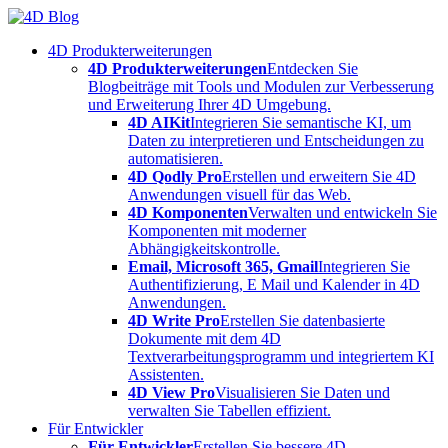
Skip
to
4D Produkterweiterungen
content
4D Produkterweiterungen
Entdecken Sie
Blogbeiträge mit Tools und Modulen zur Verbesserung
und Erweiterung Ihrer 4D Umgebung.
4D AIKit
Integrieren Sie semantische KI, um
Daten zu interpretieren und Entscheidungen zu
automatisieren.
4D Qodly Pro
Erstellen und erweitern Sie 4D
Anwendungen visuell für das Web.
4D Komponenten
Verwalten und entwickeln Sie
Komponenten mit moderner
Abhängigkeitskontrolle.
Email, Microsoft 365, Gmail
Integrieren Sie
Authentifizierung, E Mail und Kalender in 4D
Anwendungen.
4D Write Pro
Erstellen Sie datenbasierte
Dokumente mit dem 4D
Textverarbeitungsprogramm und integriertem KI
Assistenten.
4D View Pro
Visualisieren Sie Daten und
verwalten Sie Tabellen effizient.
Für Entwickler
Für Entwickler
Erstellen Sie bessere 4D