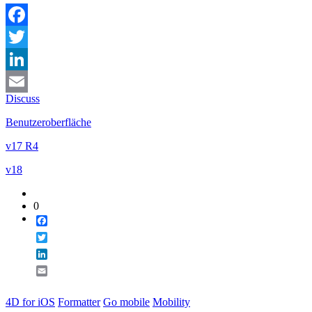
Facebook
Twitter
LinkedIn
Discuss
Email
Benutzeroberfläche
v17 R4
v18
0
Facebook
Twitter
LinkedIn
Email
4D for iOS
Formatter
Go mobile
Mobility