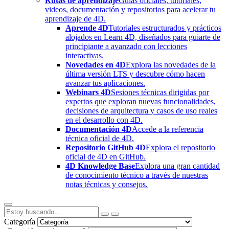
Rutas de aprendizaje
Guías oficiales, tutoriales,
videos, documentación y repositorios para acelerar tu
aprendizaje de 4D.
Aprende 4D
Tutoriales estructurados y prácticos
alojados en Learn 4D, diseñados para guiarte de
principiante a avanzado con lecciones
interactivas.
Novedades en 4D
Explora las novedades de la
última versión LTS y descubre cómo hacen
avanzar tus aplicaciones.
Webinars 4D
Sesiones técnicas dirigidas por
expertos que exploran nuevas funcionalidades,
decisiones de arquitectura y casos de uso reales
en el desarrollo con 4D.
Documentación 4D
Accede a la referencia
técnica oficial de 4D.
Repositorio GitHub 4D
Explora el repositorio
oficial de 4D en GitHub.
4D Knowledge Base
Explora una gran cantidad
de conocimiento técnico a través de nuestras
notas técnicas y consejos.
Categoría