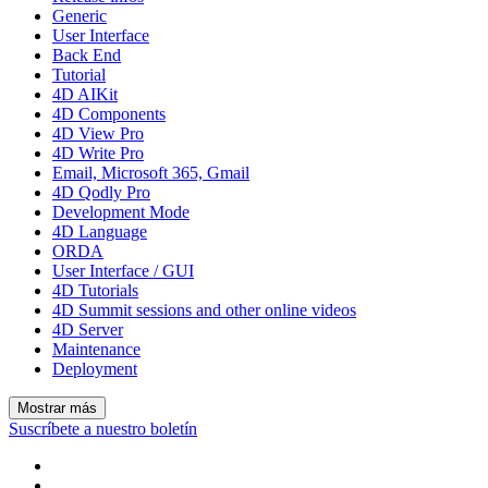
Generic
User Interface
Back End
Tutorial
4D AIKit
4D Components
4D View Pro
4D Write Pro
Email, Microsoft 365, Gmail
4D Qodly Pro
Development Mode
4D Language
ORDA
User Interface / GUI
4D Tutorials
4D Summit sessions and other online videos
4D Server
Maintenance
Deployment
Mostrar más
Suscríbete a nuestro boletín