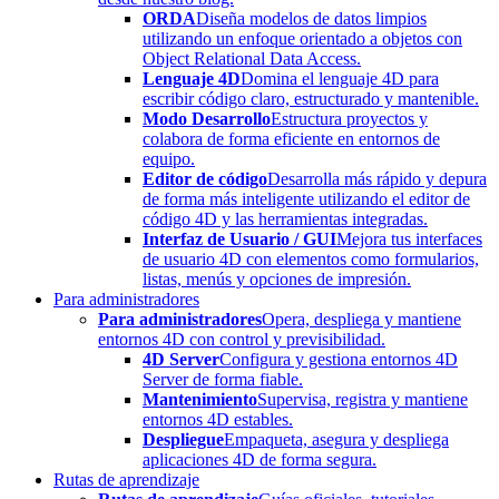
ORDA
Diseña modelos de datos limpios
utilizando un enfoque orientado a objetos con
Object Relational Data Access.
Lenguaje 4D
Domina el lenguaje 4D para
escribir código claro, estructurado y mantenible.
Modo Desarrollo
Estructura proyectos y
colabora de forma eficiente en entornos de
equipo.
Editor de código
Desarrolla más rápido y depura
de forma más inteligente utilizando el editor de
código 4D y las herramientas integradas.
Interfaz de Usuario / GUI
Mejora tus interfaces
de usuario 4D con elementos como formularios,
listas, menús y opciones de impresión.
Para administradores
Para administradores
Opera, despliega y mantiene
entornos 4D con control y previsibilidad.
4D Server
Configura y gestiona entornos 4D
Server de forma fiable.
Mantenimiento
Supervisa, registra y mantiene
entornos 4D estables.
Despliegue
Empaqueta, asegura y despliega
aplicaciones 4D de forma segura.
Rutas de aprendizaje