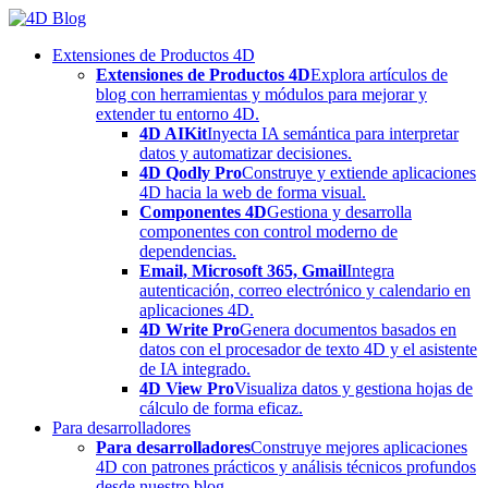
Skip
to
Extensiones de Productos 4D
content
Extensiones de Productos 4D
Explora artículos de
blog con herramientas y módulos para mejorar y
extender tu entorno 4D.
4D AIKit
Inyecta IA semántica para interpretar
datos y automatizar decisiones.
4D Qodly Pro
Construye y extiende aplicaciones
4D hacia la web de forma visual.
Componentes 4D
Gestiona y desarrolla
componentes con control moderno de
dependencias.
Email, Microsoft 365, Gmail
Integra
autenticación, correo electrónico y calendario en
aplicaciones 4D.
4D Write Pro
Genera documentos basados en
datos con el procesador de texto 4D y el asistente
de IA integrado.
4D View Pro
Visualiza datos y gestiona hojas de
cálculo de forma eficaz.
Para desarrolladores
Para desarrolladores
Construye mejores aplicaciones
4D con patrones prácticos y análisis técnicos profundos
desde nuestro blog.