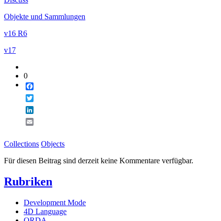
Email
Objekte und Sammlungen
v16 R6
v17
0
Facebook
Twitter
LinkedIn
Email
Collections
Objects
Für diesen Beitrag sind derzeit keine Kommentare verfügbar.
Rubriken
Development Mode
4D Language
ORDA