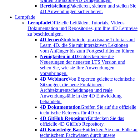
warten Sie stabile 4D Umgebungen.
Bereitstellung
Paketieren, sichern und stellen Sie
4D Anwendungen sicher bereit.
Lernpfade
Lernpfade
Offizielle Leitfäden, Tutorials, Videos,
Dokumentation und Repositories, um Ihre 4D Lernreise
zu beschleunigen.
4D lernen
Strukturierte, praxisnahe Tutorials auf
Learn 4D, die Sie mit interaktiven Lektionen
vom Anfänger bis zum Fortgeschrittenen führen.
Neuigkeiten in 4D
Entdecken Sie die
Neuerungen der neuesten LTS Version und
sehen Sie, wie sie Ihre Anwendungen
voranbringen.
4D Webinare
Von Experten geleitete technische
Sitzungen, die neue Funktionen,
Architekturentscheidungen und reale
Anwendungsfälle in der 4D Entwicklung
behandeln.
4D Dokumentation
Greifen Sie auf die offizielle
technische Referenz für 4D zu.
4D GitHub Repository
Entdecken Sie das
offizielle 4D GitHub Repository.
4D Knowledge Base
Entdecken Sie eine Fülle an
technischem Fachwissen durch unsere