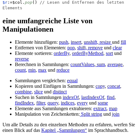
$r
:=$col.
pop
()
// Lesen und Entfernen des letzten
Elements
eine umfangreiche Liste von
Manipulationen
Elemente hinzufügen:
push
,
insert
,
unshift,
resize
und
fill
Entfernen von Elementen:
pop
,
shift,
remove
und
clear
Elemente sortieren:
orderBy
,
orderByMethod
,
sort
und
reverse
Berechnen in Sammlungen:
countValues
,
sum
,
average
,
count
,
min
,
max
und
reduce
Sammlungen vergleichen:
equal
Kopieren und Einfügen in Sammlungen:
copy
,
concat
,
combine
,
slice
und
distinct
Suchen in Sammlungen
indexOf
,
lastIndexOf
,
find
,
findIndex
,
filter
,
query
,
indices
,
every
und
some
Elemente aus Sammlungen extrahieren:
extract
,
map
Manipulation von Zeichenketten:
Split string
und
join
Um alle Details zu den einzelnen Methoden zu erfahren, werfen Sie
einen Blick auf das
Kapitel „Sammlungen“
im Sprachhandbuch.