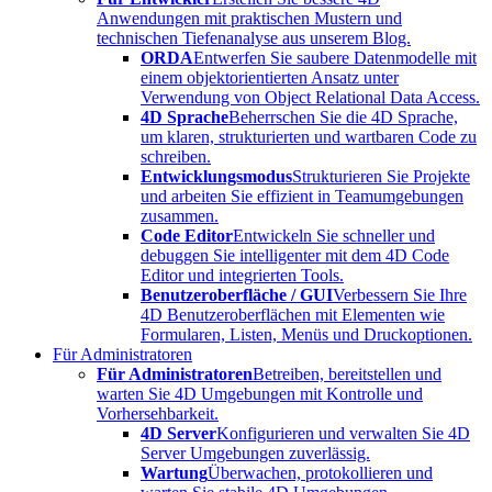
Anwendungen mit praktischen Mustern und
technischen Tiefenanalyse aus unserem Blog.
ORDA
Entwerfen Sie saubere Datenmodelle mit
einem objektorientierten Ansatz unter
Verwendung von Object Relational Data Access.
4D Sprache
Beherrschen Sie die 4D Sprache,
um klaren, strukturierten und wartbaren Code zu
schreiben.
Entwicklungsmodus
Strukturieren Sie Projekte
und arbeiten Sie effizient in Teamumgebungen
zusammen.
Code Editor
Entwickeln Sie schneller und
debuggen Sie intelligenter mit dem 4D Code
Editor und integrierten Tools.
Benutzeroberfläche / GUI
Verbessern Sie Ihre
4D Benutzeroberflächen mit Elementen wie
Formularen, Listen, Menüs und Druckoptionen.
Für Administratoren
Für Administratoren
Betreiben, bereitstellen und
warten Sie 4D Umgebungen mit Kontrolle und
Vorhersehbarkeit.
4D Server
Konfigurieren und verwalten Sie 4D
Server Umgebungen zuverlässig.
Wartung
Überwachen, protokollieren und