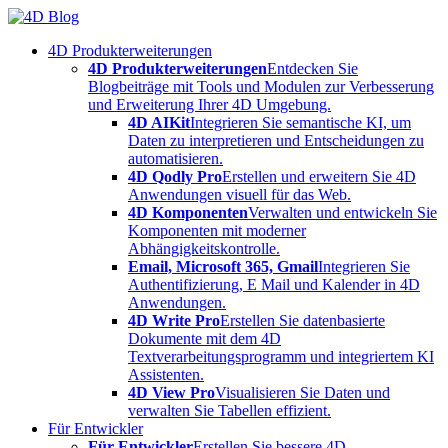
Skip
to
4D Produkterweiterungen
content
4D Produkterweiterungen
Entdecken Sie
Blogbeiträge mit Tools und Modulen zur Verbesserung
und Erweiterung Ihrer 4D Umgebung.
4D AIKit
Integrieren Sie semantische KI, um
Daten zu interpretieren und Entscheidungen zu
automatisieren.
4D Qodly Pro
Erstellen und erweitern Sie 4D
Anwendungen visuell für das Web.
4D Komponenten
Verwalten und entwickeln Sie
Komponenten mit moderner
Abhängigkeitskontrolle.
Email, Microsoft 365, Gmail
Integrieren Sie
Authentifizierung, E Mail und Kalender in 4D
Anwendungen.
4D Write Pro
Erstellen Sie datenbasierte
Dokumente mit dem 4D
Textverarbeitungsprogramm und integriertem KI
Assistenten.
4D View Pro
Visualisieren Sie Daten und
verwalten Sie Tabellen effizient.
Für Entwickler
Für Entwickler
Erstellen Sie bessere 4D