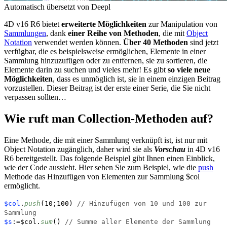
Automatisch übersetzt von Deepl
4D v16 R6 bietet
erweiterte Möglichkeiten
zur Manipulation von
Sammlungen
, dank
einer Reihe von Methoden
, die mit
Object
Notation
verwendet werden können.
Über 40 Methoden
sind jetzt
verfügbar, die es beispielsweise ermöglichen, Elemente in einer
Sammlung hinzuzufügen oder zu entfernen, sie zu sortieren, die
Elemente darin zu suchen und vieles mehr! Es gibt
so viele neue
Möglichkeiten
, dass es unmöglich ist, sie in einem einzigen Beitrag
vorzustellen. Dieser Beitrag ist der erste einer Serie, die Sie nicht
verpassen sollten…
Wie ruft man Collection-Methoden auf?
Eine Methode, die mit einer Sammlung verknüpft ist, ist nur mit
Object Notation zugänglich, daher wird sie als
Vorschau
in
4D v16
R6
bereitgestellt. Das folgende Beispiel gibt Ihnen einen Einblick,
wie der Code aussieht. Hier sehen Sie zum Beispiel, wie die
push
Methode das Hinzufügen von Elementen zur Sammlung
$col
ermöglicht.
$col
.
push
(10;100)
// Hinzufügen von 10 und 100 zur
Sammlung
$s
:=$col.
sum
()
// Summe aller Elemente der Sammlung