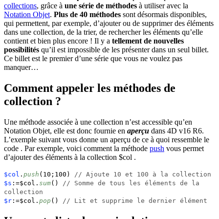
collections
, grâce à
une série de méthodes
à utiliser avec la
Notation Objet
.
Plus de 40 méthodes
sont désormais disponibles,
qui permettent, par exemple, d’ajouter ou de supprimer des éléments
dans une collection, de la trier, de rechercher les éléments qu’elle
contient et bien plus encore ! Il y a
tellement de nouvelles
possibilités
qu’il est impossible de les présenter dans un seul billet.
Ce billet est le premier d’une série que vous ne voulez pas
manquer…
Comment appeler les méthodes de
collection ?
Une méthode associée à une collection n’est accessible qu’en
Notation Objet, elle est donc fournie en
aperçu
dans
4D v16 R6
.
L’exemple suivant vous donne un aperçu de ce à quoi ressemble le
code . Par exemple, voici comment la méthode
push
vous permet
d’ajouter des éléments à la collection
$col
.
$col
.
push
(10;100)
// Ajoute 10 et 100 à la collection
$s
:=$col.
sum
()
// Somme de tous les éléments de la
collection
$r
:=$col.
pop
()
// Lit et supprime le dernier élément