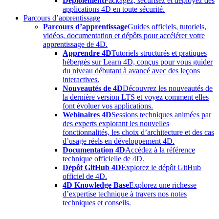
Déploiement
Packagez, sécurisez et déployez des
applications 4D en toute sécurité.
Parcours d’apprentissage
Parcours d’apprentissage
Guides officiels, tutoriels,
vidéos, documentation et dépôts pour accélérer votre
apprentissage de 4D.
Apprendre 4D
Tutoriels structurés et pratiques
hébergés sur Learn 4D, conçus pour vous guider
du niveau débutant à avancé avec des leçons
interactives.
Nouveautés de 4D
Découvrez les nouveautés de
la dernière version LTS et voyez comment elles
font évoluer vos applications.
Webinaires 4D
Sessions techniques animées par
des experts explorant les nouvelles
fonctionnalités, les choix d’architecture et des cas
d’usage réels en développement 4D.
Documentation 4D
Accédez à la référence
technique officielle de 4D.
Dépôt GitHub 4D
Explorez le dépôt GitHub
officiel de 4D.
4D Knowledge Base
Explorez une richesse
d’expertise technique à travers nos notes
techniques et conseils.