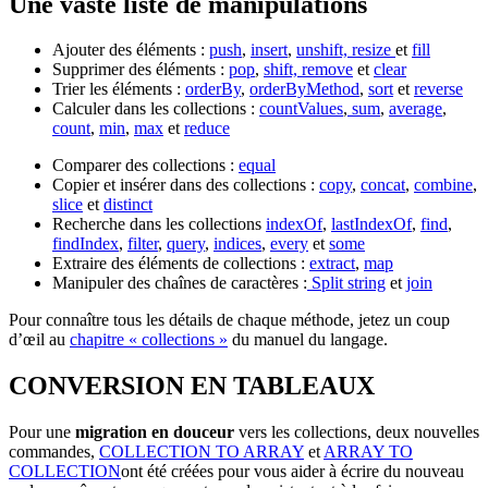
Une vaste liste de manipulations
Ajouter des éléments :
push
,
insert
,
unshift,
resize
et
fill
Supprimer des éléments :
pop
,
shift,
remove
et
clear
Trier les éléments :
orderBy
,
orderByMethod
,
sort
et
reverse
Calculer dans les collections :
countValues
,
sum
,
average
,
count
,
min
,
max
et
reduce
Comparer des collections :
equal
Copier et insérer dans des collections :
copy
,
concat
,
combine
,
slice
et
distinct
Recherche dans les collections
indexOf
,
lastIndexOf
,
find
,
findIndex
,
filter
,
query
,
indices
,
every
et
some
Extraire des éléments de collections :
extract
,
map
Manipuler des chaînes de caractères :
Split string
et
join
Pour connaître tous les détails de chaque méthode, jetez un coup
d’œil au
chapitre « collections »
du manuel du langage.
CONVERSION EN TABLEAUX
Pour une
migration en douceur
vers les collections, deux nouvelles
commandes,
COLLECTION TO ARRAY
et
ARRAY TO
COLLECTION
ont été créées pour vous aider à écrire du nouveau