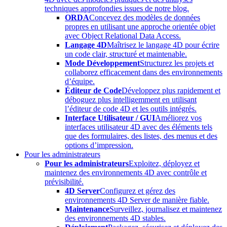
techniques approfondies issues de notre blog.
ORDA
Concevez des modèles de données
propres en utilisant une approche orientée objet
avec Object Relational Data Access.
Langage 4D
Maîtrisez le langage 4D pour écrire
un code clair, structuré et maintenable.
Mode Développement
Structurez les projets et
collaborez efficacement dans des environnements
d’équipe.
Éditeur de Code
Développez plus rapidement et
déboguez plus intelligemment en utilisant
l’éditeur de code 4D et les outils intégrés.
Interface Utilisateur / GUI
Améliorez vos
interfaces utilisateur 4D avec des éléments tels
que des formulaires, des listes, des menus et des
options d’impression.
Pour les administrateurs
Pour les administrateurs
Exploitez, déployez et
maintenez des environnements 4D avec contrôle et
prévisibilité.
4D Server
Configurez et gérez des
environnements 4D Server de manière fiable.
Maintenance
Surveillez, journalisez et maintenez
des environnements 4D stables.