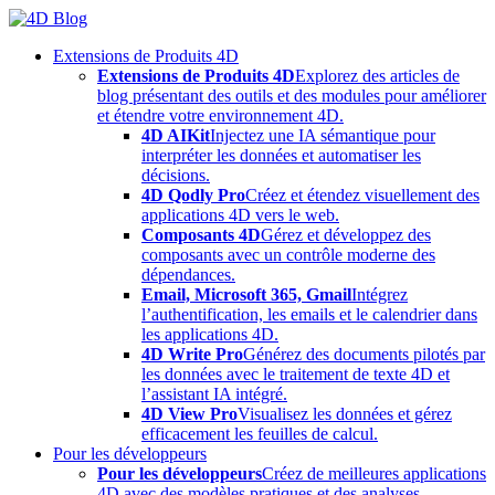
Skip
to
Extensions de Produits 4D
content
Extensions de Produits 4D
Explorez des articles de
blog présentant des outils et des modules pour améliorer
et étendre votre environnement 4D.
4D AIKit
Injectez une IA sémantique pour
interpréter les données et automatiser les
décisions.
4D Qodly Pro
Créez et étendez visuellement des
applications 4D vers le web.
Composants 4D
Gérez et développez des
composants avec un contrôle moderne des
dépendances.
Email, Microsoft 365, Gmail
Intégrez
l’authentification, les emails et le calendrier dans
les applications 4D.
4D Write Pro
Générez des documents pilotés par
les données avec le traitement de texte 4D et
l’assistant IA intégré.
4D View Pro
Visualisez les données et gérez
efficacement les feuilles de calcul.
Pour les développeurs
Pour les développeurs
Créez de meilleures applications
4D avec des modèles pratiques et des analyses