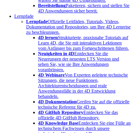
warten Sie stabile 4D Umgebungen.
Bereitstellung
Paketieren, sichern und stellen Sie
4D Anwendungen sicher bereit.
Lernpfade
Lernpfade
Offizielle Leitfäden, Tutorials, Videos,
Dokumentation und Repositories, um Ihre 4D Lernreise
zu beschleunigen.
4D lernen
Strukturierte, praxisnahe Tutorials auf
Learn 4D, die Sie mit interaktiven Lektionen
vom Anfänger bis zum Fortgeschrittenen führen.
Neuigkeiten in 4D
Entdecken Sie die
Neuerungen der neuesten LTS Version und
sehen Sie, wie sie Ihre Anwendungen
voranbringen.
4D Webinare
Von Experten geleitete technische
Sitzungen, die neue Funktionen,
Architekturentscheidungen und reale
Anwendungsfälle in der 4D Entwicklung
behandeln.
4D Dokumentation
Greifen Sie auf die offizielle
technische Referenz für 4D zu.
4D GitHub Repository
Entdecken Sie das
offizielle 4D GitHub Repository.
4D Knowledge Base
Entdecken Sie eine Fülle an
technischem Fachwissen durch unsere