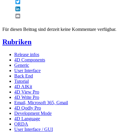
Twitter
LinkedIn
Email
Für diesen Beitrag sind derzeit keine Kommentare verfügbar.
Rubriken
Release infos
4D Components
Generic
User Interface
Back End
Tutorial
4D AIKit
4D View Pro
4D Write Pro
Email, Microsoft 365, Gmail
4D Qodly Pro
Development Mode
4D Language
ORDA
User Interface / GUI