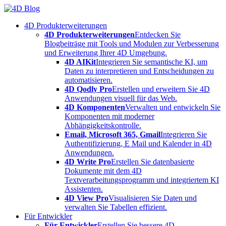
Skip
to
4D Produkterweiterungen
content
4D Produkterweiterungen
Entdecken Sie
Blogbeiträge mit Tools und Modulen zur Verbesserung
und Erweiterung Ihrer 4D Umgebung.
4D AIKit
Integrieren Sie semantische KI, um
Daten zu interpretieren und Entscheidungen zu
automatisieren.
4D Qodly Pro
Erstellen und erweitern Sie 4D
Anwendungen visuell für das Web.
4D Komponenten
Verwalten und entwickeln Sie
Komponenten mit moderner
Abhängigkeitskontrolle.
Email, Microsoft 365, Gmail
Integrieren Sie
Authentifizierung, E Mail und Kalender in 4D
Anwendungen.
4D Write Pro
Erstellen Sie datenbasierte
Dokumente mit dem 4D
Textverarbeitungsprogramm und integriertem KI
Assistenten.
4D View Pro
Visualisieren Sie Daten und
verwalten Sie Tabellen effizient.
Für Entwickler
Für Entwickler
Erstellen Sie bessere 4D