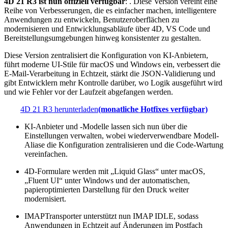
4D 21 R3 ist nun offiziell verfügbar
:
. Diese Version vereint eine
Reihe von Verbesserungen, die es einfacher machen, intelligentere
Anwendungen zu entwickeln, Benutzeroberflächen zu
modernisieren und Entwicklungsabläufe über 4D, VS Code und
Bereitstellungsumgebungen hinweg konsistenter zu gestalten.
Diese Version zentralisiert die Konfiguration von KI-Anbietern,
führt moderne UI-Stile für macOS und Windows ein, verbessert die
E-Mail-Verarbeitung in Echtzeit, stärkt die JSON-Validierung und
gibt Entwicklern mehr Kontrolle darüber, wo Logik ausgeführt wird
und wie Fehler vor der Laufzeit abgefangen werden.
4D 21 R3 herunterladen
(monatliche Hotfixes verfügbar)
KI-Anbieter und -Modelle lassen sich nun über die
Einstellungen verwalten, wobei wiederverwendbare Modell-
Aliase die Konfiguration zentralisieren und die Code-Wartung
vereinfachen.
4D-Formulare werden mit „Liquid Glass“ unter macOS,
„Fluent UI“ unter Windows und der automatischen,
papieroptimierten Darstellung für den Druck weiter
modernisiert.
IMAPTransporter unterstützt nun IMAP IDLE, sodass
Anwendungen in Echtzeit auf Änderungen im Postfach