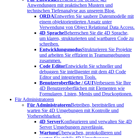
Anwendungen mit praktischen Mustern und
technischen Tiefenanalyse aus unserem Blog.
ORDA
Entwerfen Sie saubere Datenmodelle mit
einem objektorientierten Ansatz unter
Verwendung von Object Relational Data Access.
4D Sprache
Beherrschen Sie die 4D Sprache,
um klaren, strukturierten und wartbaren Code zu
schreiben.
Entwicklungsmodus
Strukturieren Sie Projekte
und arbeiten Sie effizient in Teamumgebungen
zusammen.
Code Editor
Entwickeln Sie schneller und
debuggen Sie intelligenter mit dem 4D Code
Editor und integrierten Tools.
Benutzeroberfläche / GUI
Verbessern Sie Ihre
4D Benutzeroberflächen mit Elementen wie
Formularen, Listen, Menüs und Druckoptionen.
Für Administratoren
Für Administratoren
Betreiben, bereitstellen und
warten Sie 4D Umgebungen mit Kontrolle und
Vorhersehbarkeit.
4D Server
Konfigurieren und verwalten Sie 4D
Server Umgebungen zuverlässig.
Wartung
Überwachen, protokollieren und