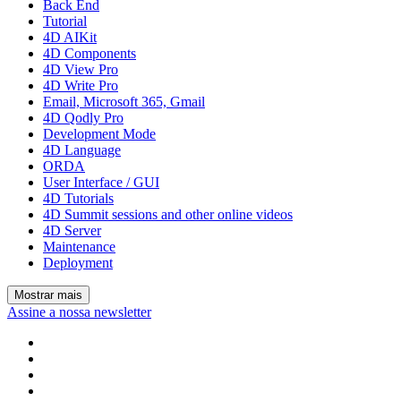
Back End
Tutorial
4D AIKit
4D Components
4D View Pro
4D Write Pro
Email, Microsoft 365, Gmail
4D Qodly Pro
Development Mode
4D Language
ORDA
User Interface / GUI
4D Tutorials
4D Summit sessions and other online videos
4D Server
Maintenance
Deployment
Mostrar mais
Assine a nossa newsletter