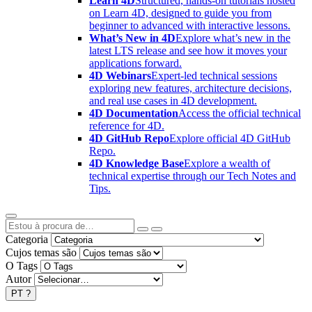
Learn 4D
Structured, hands-on tutorials hosted
on Learn 4D, designed to guide you from
beginner to advanced with interactive lessons.
What’s New in 4D
Explore what’s new in the
latest LTS release and see how it moves your
applications forward.
4D Webinars
Expert-led technical sessions
exploring new features, architecture decisions,
and real use cases in 4D development.
4D Documentation
Access the official technical
reference for 4D.
4D GitHub Repo
Explore official 4D GitHub
Repo.
4D Knowledge Base
Explore a wealth of
technical expertise through our Tech Notes and
Tips.
Categoria
Cujos temas são
O Tags
Autor
PT
?