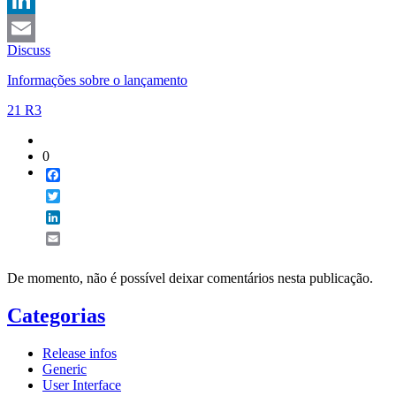
LinkedIn
Discuss
Email
Informações sobre o lançamento
21 R3
0
Facebook
Twitter
LinkedIn
Email
De momento, não é possível deixar comentários nesta publicação.
Categorias
Release infos
Generic
User Interface