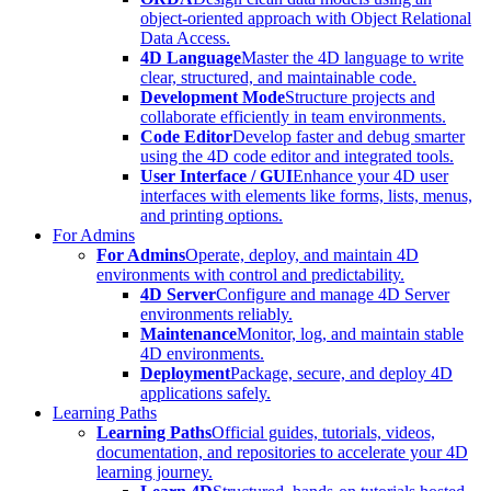
object-oriented approach with Object Relational
Data Access.
4D Language
Master the 4D language to write
clear, structured, and maintainable code.
Development Mode
Structure projects and
collaborate efficiently in team environments.
Code Editor
Develop faster and debug smarter
using the 4D code editor and integrated tools.
User Interface / GUI
Enhance your 4D user
interfaces with elements like forms, lists, menus,
and printing options.
For Admins
For Admins
Operate, deploy, and maintain 4D
environments with control and predictability.
4D Server
Configure and manage 4D Server
environments reliably.
Maintenance
Monitor, log, and maintain stable
4D environments.
Deployment
Package, secure, and deploy 4D
applications safely.
Learning Paths
Learning Paths
Official guides, tutorials, videos,
documentation, and repositories to accelerate your 4D
learning journey.