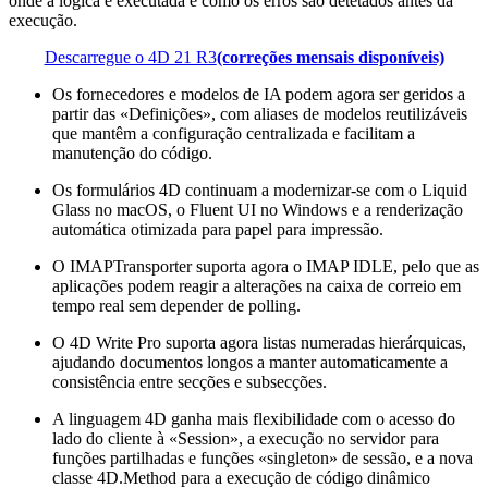
onde a lógica é executada e como os erros são detetados antes da
execução.
Descarregue o 4D 21 R3
(correções mensais disponíveis)
Os fornecedores e modelos de IA podem agora ser geridos a
partir das «Definições», com aliases de modelos reutilizáveis
que mantêm a configuração centralizada e facilitam a
manutenção do código.
Os formulários 4D continuam a modernizar-se com o Liquid
Glass no macOS, o Fluent UI no Windows e a renderização
automática otimizada para papel para impressão.
O IMAPTransporter suporta agora o IMAP IDLE, pelo que as
aplicações podem reagir a alterações na caixa de correio em
tempo real sem depender de polling.
O 4D Write Pro suporta agora listas numeradas hierárquicas,
ajudando documentos longos a manter automaticamente a
consistência entre secções e subsecções.
A linguagem 4D ganha mais flexibilidade com o acesso do
lado do cliente à «Session», a execução no servidor para
funções partilhadas e funções «singleton» de sessão, e a nova
classe 4D.Method para a execução de código dinâmico