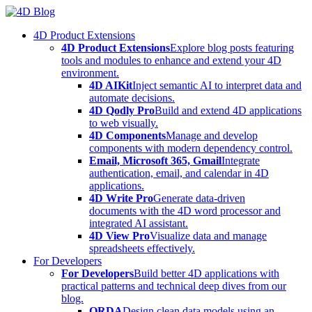
Skip
to
4D Product Extensions
content
4D Product Extensions
Explore blog posts featuring
tools and modules to enhance and extend your 4D
environment.
4D AIKit
Inject semantic AI to interpret data and
automate decisions.
4D Qodly Pro
Build and extend 4D applications
to web visually.
4D Components
Manage and develop
components with modern dependency control.
Email, Microsoft 365, Gmail
Integrate
authentication, email, and calendar in 4D
applications.
4D Write Pro
Generate data-driven
documents with the 4D word processor and
integrated AI assistant.
4D View Pro
Visualize data and manage
spreadsheets effectively.
For Developers
For Developers
Build better 4D applications with
practical patterns and technical deep dives from our
blog.
ORDA
Design clean data models using an