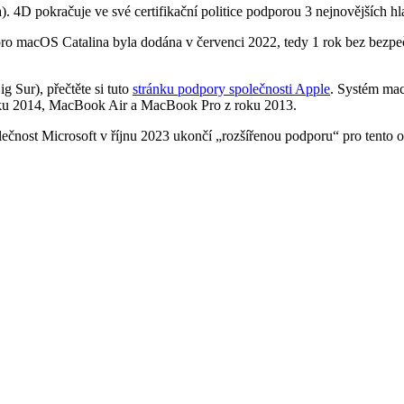
 4D pokračuje ve své certifikační politice podporou 3 nejnovějších 
ro macOS Catalina byla dodána v červenci 2022, tedy 1 rok bez bezpe
g Sur), přečtěte si tuto
stránku podpory společnosti Apple
. Systém mac
oku 2014, MacBook Air a MacBook Pro z roku 2013.
ečnost Microsoft v říjnu 2023 ukončí „rozšířenou podporu“ pro tento o