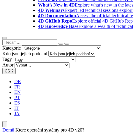
What’s New in 4D
Explore what’s new in the late
4D Webinars
Expert-led technical sessions explor
4D Documentation
Access the official technical r
4D GitHub Repo
Explore official 4D GitHub Rep
4D Knowledge Base
Explore a wealth of technica
Kategorie
Kdo jsou jejich poddaní
Tagy
Autor
CS
?
DE
FR
EN
PT
ES
IT
JA
Domů
Které operační systémy pro 4D v20?