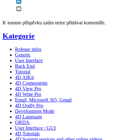
LinkedIn
Email
K tomuto příspěvku zatím nelze přidávat komentáře.
Kategorie
Release infos
Generic
User Interface
Back End
Tutorial
4D AIKit
4D Components
4D View Pro
4D Write Pro
Email, Microsoft 365, Gmail
4D Qodly Pro
Development Mode
4D Language
ORDA
User Interface / GUI
4D Tutorials
4D Summit sessions and other online videos