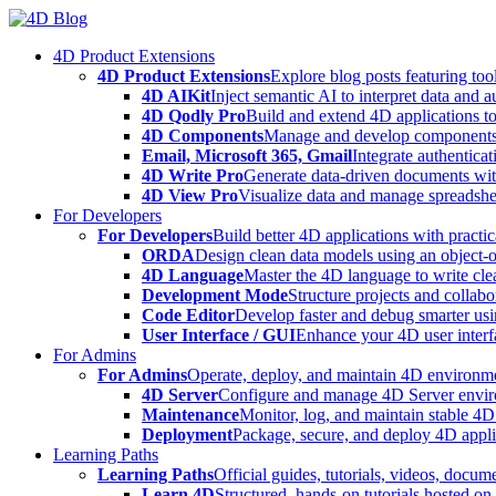
Skip
to
4D Product Extensions
content
4D Product Extensions
Explore blog posts featuring to
4D AIKit
Inject semantic AI to interpret data and 
4D Qodly Pro
Build and extend 4D applications to
4D Components
Manage and develop components
Email, Microsoft 365, Gmail
Integrate authenticat
4D Write Pro
Generate data-driven documents with
4D View Pro
Visualize data and manage spreadshee
For Developers
For Developers
Build better 4D applications with practic
ORDA
Design clean data models using an object-
4D Language
Master the 4D language to write clea
Development Mode
Structure projects and collabo
Code Editor
Develop faster and debug smarter usin
User Interface / GUI
Enhance your 4D user interfa
For Admins
For Admins
Operate, deploy, and maintain 4D environmen
4D Server
Configure and manage 4D Server enviro
Maintenance
Monitor, log, and maintain stable 4
Deployment
Package, secure, and deploy 4D applic
Learning Paths
Learning Paths
Official guides, tutorials, videos, docum
Learn 4D
Structured, hands-on tutorials hosted o