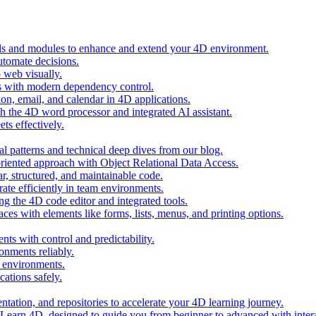
ols and modules to enhance and extend your 4D environment.
automate decisions.
 web visually.
 with modern dependency control.
ion, email, and calendar in 4D applications.
 the 4D word processor and integrated AI assistant.
ts effectively.
al patterns and technical deep dives from our blog.
oriented approach with Object Relational Data Access.
r, structured, and maintainable code.
rate efficiently in team environments.
g the 4D code editor and integrated tools.
ces with elements like forms, lists, menus, and printing options.
ts with control and predictability.
nments reliably.
D environments.
ations safely.
entation, and repositories to accelerate your 4D learning journey.
n Learn 4D, designed to guide you from beginner to advanced with intera