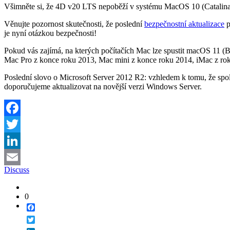
Všimněte si, že 4D v20 LTS nepoběží v systému MacOS 10 (Catalina).
Věnujte pozornost skutečnosti, že poslední
bezpečnostní aktualizace
p
je nyní otázkou bezpečnosti!
Pokud vás zajímá, na kterých počítačích Mac lze spustit macOS 11 (Bi
Mac Pro z konce roku 2013, Mac mini z konce roku 2014, iMac z r
Poslední slovo o Microsoft Server 2012 R2: vzhledem k tomu, že spol
doporučujeme aktualizovat na novější verzi Windows Server.
Facebook
Twitter
LinkedIn
Discuss
Email
0
Facebook
Twitter