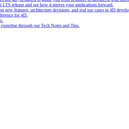
st LTS release and see how it moves your applications forward.
ing new features, architecture decisions, and real use cases in 4D devel
eference for 4D.
o.
l expertise through our Tech Notes and Tips.