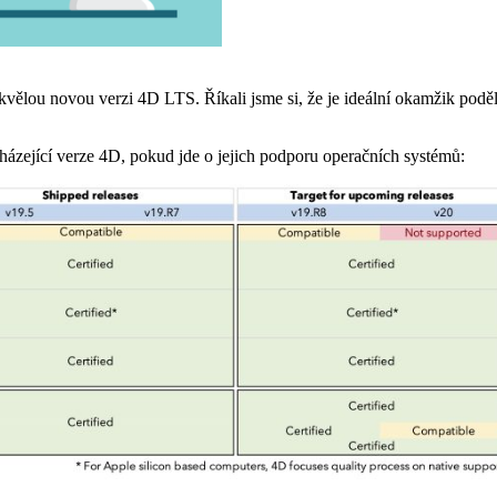
skvělou novou verzi 4D LTS. Říkali jsme si, že je ideální okamžik podě
házející verze 4D, pokud jde o jejich podporu operačních systémů: