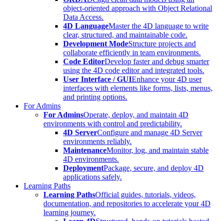
object-oriented approach with Object Relational
Data Access.
4D Language
Master the 4D language to write
clear, structured, and maintainable code.
Development Mode
Structure projects and
collaborate efficiently in team environments.
Code Editor
Develop faster and debug smarter
using the 4D code editor and integrated tools.
User Interface / GUI
Enhance your 4D user
interfaces with elements like forms, lists, menus,
and printing options.
For Admins
For Admins
Operate, deploy, and maintain 4D
environments with control and predictability.
4D Server
Configure and manage 4D Server
environments reliably.
Maintenance
Monitor, log, and maintain stable
4D environments.
Deployment
Package, secure, and deploy 4D
applications safely.
Learning Paths
Learning Paths
Official guides, tutorials, videos,
documentation, and repositories to accelerate your 4D
learning journey.