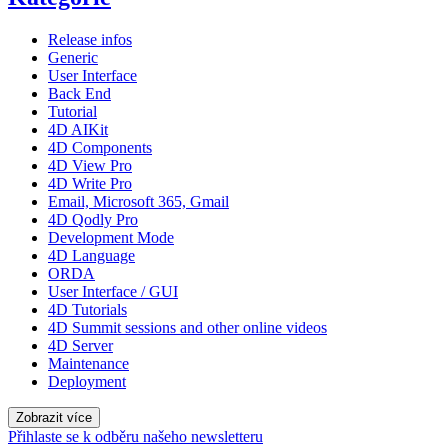
Release infos
Generic
User Interface
Back End
Tutorial
4D AIKit
4D Components
4D View Pro
4D Write Pro
Email, Microsoft 365, Gmail
4D Qodly Pro
Development Mode
4D Language
ORDA
User Interface / GUI
4D Tutorials
4D Summit sessions and other online videos
4D Server
Maintenance
Deployment
Zobrazit více
Přihlaste se k odběru našeho newsletteru