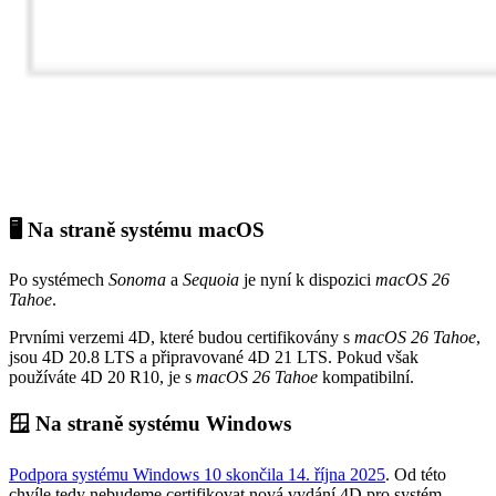
🖥️ Na straně systému macOS
Po systémech
Sonoma
a
Sequoia
je nyní k dispozici
macOS 26
Tahoe
.
Prvními verzemi 4D, které budou certifikovány s
macOS 26 Tahoe
,
jsou 4D 20.8 LTS a připravované 4D 21 LTS. Pokud však
používáte 4D 20 R10, je s
macOS 26 Tahoe
kompatibilní.
🪟 Na straně systému Windows
Podpora systému Windows 10 skončila 14. října 2025
. Od této
chvíle tedy nebudeme certifikovat nová vydání 4D pro systém