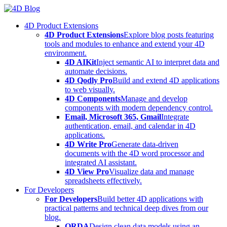
Skip
to
4D Product Extensions
content
4D Product Extensions
Explore blog posts featuring
tools and modules to enhance and extend your 4D
environment.
4D AIKit
Inject semantic AI to interpret data and
automate decisions.
4D Qodly Pro
Build and extend 4D applications
to web visually.
4D Components
Manage and develop
components with modern dependency control.
Email, Microsoft 365, Gmail
Integrate
authentication, email, and calendar in 4D
applications.
4D Write Pro
Generate data-driven
documents with the 4D word processor and
integrated AI assistant.
4D View Pro
Visualize data and manage
spreadsheets effectively.
For Developers
For Developers
Build better 4D applications with
practical patterns and technical deep dives from our
blog.
ORDA
Design clean data models using an