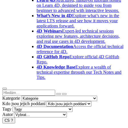
Learn 4D
Structured, hands-on tutorials hosted
on Learn 4D, designed to guide you from
beginner to advanced with interactive lessons.
What’s New in 4D
Explore what’s new in the
latest LTS release and see how it moves your
applications forward.
4D Webinars
Expert-led technical sessions
exploring new features, architecture decisions,
and real use cases in 4D development.
4D Documentation
Access the official technical
reference for 4D.
4D GitHub Repo
Explore official 4D GitHub
Repo.
4D Knowledge Base
Explore a wealth of
technical expertise through our Tech Notes and
Tips.
Kategorie
Kdo jsou jejich poddaní
Tagy
Autor
CS
?