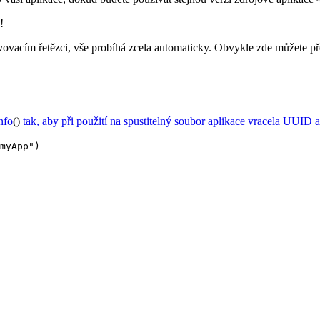
!
avovacím řetězci, vše probíhá zcela automaticky. Obvykle zde můžete pře
nfo
()
tak, aby při použití na spustitelný soubor aplikace vracela UUID
myApp")