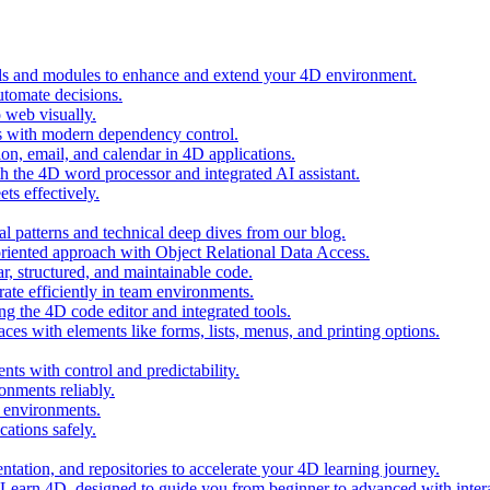
ols and modules to enhance and extend your 4D environment.
automate decisions.
 web visually.
 with modern dependency control.
ion, email, and calendar in 4D applications.
 the 4D word processor and integrated AI assistant.
ts effectively.
al patterns and technical deep dives from our blog.
oriented approach with Object Relational Data Access.
r, structured, and maintainable code.
rate efficiently in team environments.
g the 4D code editor and integrated tools.
ces with elements like forms, lists, menus, and printing options.
ts with control and predictability.
nments reliably.
D environments.
ations safely.
entation, and repositories to accelerate your 4D learning journey.
n Learn 4D, designed to guide you from beginner to advanced with intera