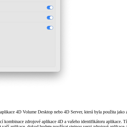
 aplikace 4D Volume Desktop nebo 4D Server, která byla použita jako z
cí kombinace zdrojové aplikace 4D a vašeho identifikátoru aplikace. T
vaší aplikace, dokud budete používat stejnou verzi zdrojové aplikace 