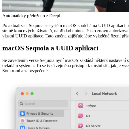
Automaticky přeloženo z Deepl
Po aktualizaci Sequoia se systém macOS spoléhá na UUID aplikací pr
straně koncových uživatelů, například nutnost často znovu autorizo
vlastní UUID aplikace. Tato změna zajišťuje lépe vyladěné řízení pří
macOS Sequoia a UUID aplikací
Se zavedením verze Sequoia nyní macOS zakládá některá nastavení so
ovládání systému. To se týká zejména přístupu k místní síti, jak je vy
Soukromí a zabezpečení: