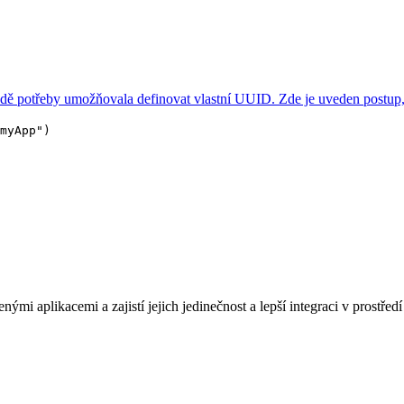
adě potřeby umožňovala definovat vlastní UUID. Zde je uveden postup, 
myApp")
nými aplikacemi a zajistí jejich jedinečnost a lepší integraci v prostř