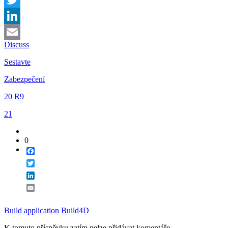
Twitter
LinkedIn
Discuss
Email
Sestavte
Zabezpečení
20 R9
21
0
Facebook
Twitter
LinkedIn
Email
Build application
Build4D
K tomuto příspěvku zatím nelze přidávat komentáře.