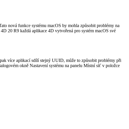
i. Tato nová funkce systému macOS by mohla způsobit problémy na
erzí 4D 20 R9 každá aplikace 4D vytvořená pro systém macOS své
k více aplikací sdílí stejný UUID, může to způsobit problémy při
 dialogovém okně Nastavení systému na panelu Místní síť v položce