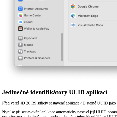
Jedinečné identifikátory UUID aplikací
Před verzí 4D 20 R9 sdílely sestavené aplikace 4D stejné UUID jako
Nyní se při sestavování aplikace automaticky nastaví její UUID pomo
považována za jedinečnou a bude zachován stejný identifikátor UUID 