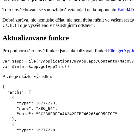
Toto nové chování se samozřejmě vztahuje i na komponentu
Build4D
Dobrá zpráva, nic nemusíte dělat, nic není třeba měnit ve vašem sest
UUID! To je vysvětleno v následujícím odstavci.
Aktualizované funkce
Pro podporu této nové funkce jsme aktualizovali funkci
File
.
getAppI
var
$app
:=
File
("/Applications/myApp.app/Contents/MacOS/
var
$info
:=
$app
.
getAppInfo
()
A zde je ukázka výsledku:
{
"archs": [
{
"type": 16777223,
"name": "x86_64",
"uuid": "9C286FBFFAAA242FEBF462654C950ECF"
},
{
"type": 16777228,