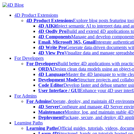
Skip
to
4D Product Extensions
content
4D Product Extensions
Explore blog posts featuring to
4D AIKit
Inject semantic AI to interpret data and 
4D Qodly Pro
Build and extend 4D applications to
4D Components
Manage and develop components
Email, Microsoft 365, Gmail
Integrate authenticat
4D Write Pro
Generate data-driven documents with
4D View Pro
Visualize data and manage spreadshee
For Developers
For Developers
Build better 4D applications with practic
ORDA
Design clean data models using an object-
4D Language
Master the 4D language to write clea
Development Mode
Structure projects and collabo
Code Editor
Develop faster and debug smarter usin
User Interface / GUI
Enhance your 4D user interfa
For Admins
For Admins
Operate, deploy, and maintain 4D environmen
4D Server
Configure and manage 4D Server enviro
Maintenance
Monitor, log, and maintain stable 4
Deployment
Package, secure, and deploy 4D applic
Learning Paths
Learning Paths
Official guides, tutorials, videos, docum
Learn 4D
Structured, hands-on tutorials hosted o