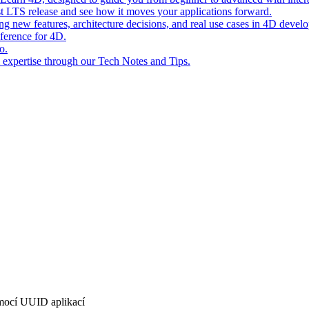
st LTS release and see how it moves your applications forward.
ing new features, architecture decisions, and real use cases in 4D devel
eference for 4D.
o.
l expertise through our Tech Notes and Tips.
mocí UUID aplikací