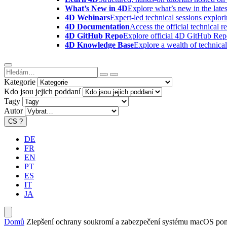
What’s New in 4D
Explore what’s new in the late
4D Webinars
Expert-led technical sessions explor
4D Documentation
Access the official technical r
4D GitHub Repo
Explore official 4D GitHub Rep
4D Knowledge Base
Explore a wealth of technica
Kategorie
Kdo jsou jejich poddaní
Tagy
Autor
CS
?
DE
FR
EN
PT
ES
IT
JA
Domů
Zlepšení ochrany soukromí a zabezpečení systému macOS po