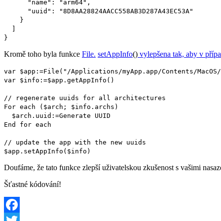
"name": "arm64",
"uuid": "8D8AA28824AACC558AB3D287A43EC53A"
}
]
}
Kromě toho byla funkce
File
.
setAppInfo
()
vylepšena tak, aby v příp
var
$app
:=
File
("/Applications/myApp.app/Contents/MacOS/
var
$info
:=
$app
.
getAppInfo
()
// regenerate uuids for all architectures
For eac
h (
$arch
;
$info
.
archs
)
$arch
.
uuid
:=
Generate UUID
End for each
// update the app with the new uuids
$app
.
setAppInfo
(
$info
)
Doufáme, že tato funkce zlepší uživatelskou zkušenost s vašimi nasaze
Šťastné kódování!
Facebook