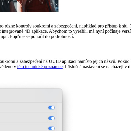
o různé kontroly soukromí a zabezpečení, například pro přístup k sít
vat integrované 4D aplikace. Abychom to vyřešili, má nyní počínaje v
stupu. Pojďme se ponořit do podrobností.
ukromí a zabezpečení na UUID aplikací namísto jejich názvů. Pokud pa
světleno v
této technické poznámce
. Příslušná nastavení se nacházejí v