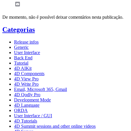
Email
De momento, não é possível deixar comentários nesta publicação.
Categorias
Release infos
Generic
User Interface
Back End
Tutorial
4D AIKit
4D Components
4D View Pro
4D Write Pro
Email, Microsoft 365, Gmail
4D Qodly Pro
Development Mode
4D Language
ORDA
User Interface / GUI
4D Tutorials
4D Summit sessions and other online videos