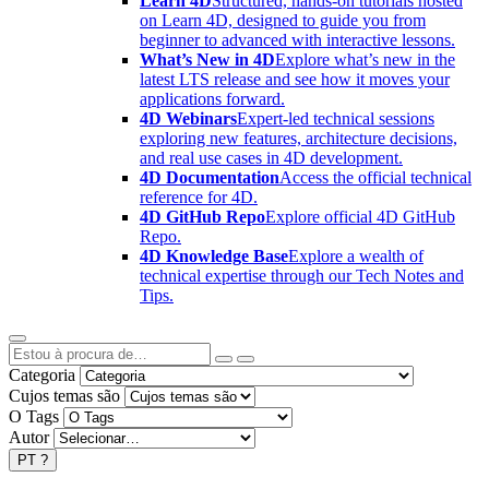
Learn 4D
Structured, hands-on tutorials hosted
on Learn 4D, designed to guide you from
beginner to advanced with interactive lessons.
What’s New in 4D
Explore what’s new in the
latest LTS release and see how it moves your
applications forward.
4D Webinars
Expert-led technical sessions
exploring new features, architecture decisions,
and real use cases in 4D development.
4D Documentation
Access the official technical
reference for 4D.
4D GitHub Repo
Explore official 4D GitHub
Repo.
4D Knowledge Base
Explore a wealth of
technical expertise through our Tech Notes and
Tips.
Categoria
Cujos temas são
O Tags
Autor
PT
?