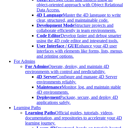
object-oriented approach with Object Relational
Data Access.
4D Language
Master the 4D language to write
clear, structured, and maintainable code.
Development Mode
Structure projects and
collaborate efficiently in team environments.
Code Editor
Develop faster and debug smarter
using the 4D code editor and integrated tools.
User Interface / GUI
Enhance your 4D user
interfaces with elements like forms, lists, menus,
and printing options.
For Admins
For Admins
Operate, deploy, and maintain 4D
environments with control and predictability.
4D Server
Configure and manage 4D Server
environments reliably.
Maintenance
Monitor, log, and maintain stable
4D environments.
Deployment
Package, secure, and deploy 4D
applications safely.
Learning Paths
Learning Paths
Official guides, tutorials, videos,
documentation, and repositories to accelerate your 4D
learning journey.