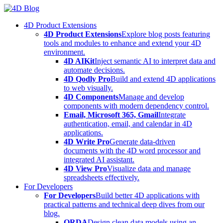
Skip
to
4D Product Extensions
content
4D Product Extensions
Explore blog posts featuring
tools and modules to enhance and extend your 4D
environment.
4D AIKit
Inject semantic AI to interpret data and
automate decisions.
4D Qodly Pro
Build and extend 4D applications
to web visually.
4D Components
Manage and develop
components with modern dependency control.
Email, Microsoft 365, Gmail
Integrate
authentication, email, and calendar in 4D
applications.
4D Write Pro
Generate data-driven
documents with the 4D word processor and
integrated AI assistant.
4D View Pro
Visualize data and manage
spreadsheets effectively.
For Developers
For Developers
Build better 4D applications with
practical patterns and technical deep dives from our
blog.
ORDA
Design clean data models using an