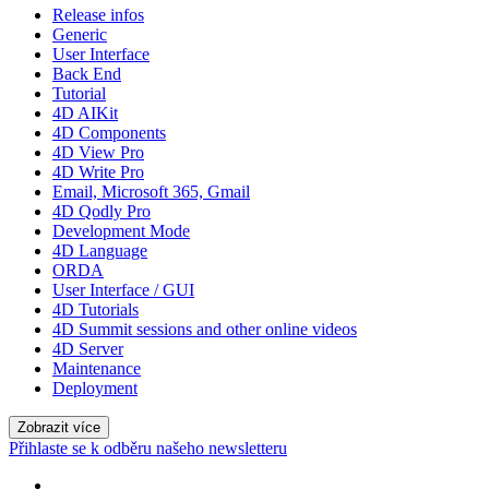
Release infos
Generic
User Interface
Back End
Tutorial
4D AIKit
4D Components
4D View Pro
4D Write Pro
Email, Microsoft 365, Gmail
4D Qodly Pro
Development Mode
4D Language
ORDA
User Interface / GUI
4D Tutorials
4D Summit sessions and other online videos
4D Server
Maintenance
Deployment
Zobrazit více
Přihlaste se k odběru našeho newsletteru