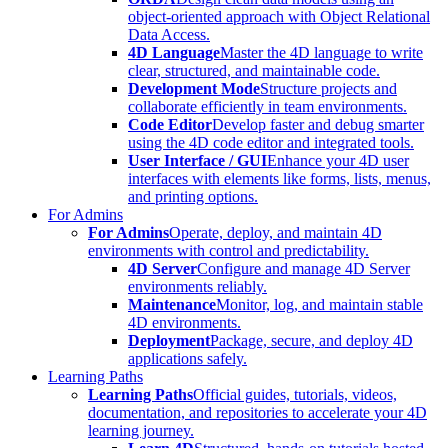
object-oriented approach with Object Relational
Data Access.
4D Language
Master the 4D language to write
clear, structured, and maintainable code.
Development Mode
Structure projects and
collaborate efficiently in team environments.
Code Editor
Develop faster and debug smarter
using the 4D code editor and integrated tools.
User Interface / GUI
Enhance your 4D user
interfaces with elements like forms, lists, menus,
and printing options.
For Admins
For Admins
Operate, deploy, and maintain 4D
environments with control and predictability.
4D Server
Configure and manage 4D Server
environments reliably.
Maintenance
Monitor, log, and maintain stable
4D environments.
Deployment
Package, secure, and deploy 4D
applications safely.
Learning Paths
Learning Paths
Official guides, tutorials, videos,
documentation, and repositories to accelerate your 4D
learning journey.