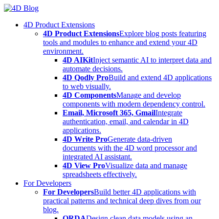
Skip
to
4D Product Extensions
content
4D Product Extensions
Explore blog posts featuring
tools and modules to enhance and extend your 4D
environment.
4D AIKit
Inject semantic AI to interpret data and
automate decisions.
4D Qodly Pro
Build and extend 4D applications
to web visually.
4D Components
Manage and develop
components with modern dependency control.
Email, Microsoft 365, Gmail
Integrate
authentication, email, and calendar in 4D
applications.
4D Write Pro
Generate data-driven
documents with the 4D word processor and
integrated AI assistant.
4D View Pro
Visualize data and manage
spreadsheets effectively.
For Developers
For Developers
Build better 4D applications with
practical patterns and technical deep dives from our
blog.
ORDA
Design clean data models using an