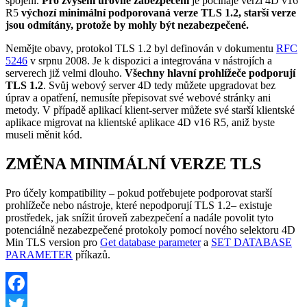
spojení.
Pro zvýšení úrovně zabezpečení
je počínaje verzí 4D v16
R5
výchozí minimální podporovaná verze TLS 1.2, starší verze
jsou odmítány, protože by mohly být nezabezpečené.
Nemějte obavy, protokol TLS 1.2 byl definován v dokumentu
RFC
5246
v srpnu 2008. Je k dispozici a integrována v nástrojích a
serverech již velmi dlouho.
Všechny hlavní prohlížeče podporují
TLS 1.2
. Svůj webový server 4D tedy můžete upgradovat bez
úprav a opatření, nemusíte přepisovat své webové stránky ani
metody. V případě aplikací klient-server můžete své starší klientské
aplikace migrovat na klientské aplikace 4D v16 R5,
aniž byste
museli měnit kód.
ZMĚNA MINIMÁLNÍ VERZE TLS
Pro účely kompatibility – pokud potřebujete podporovat starší
prohlížeče nebo nástroje, které nepodporují TLS 1.2
–
existuje
prostředek, jak
snížit úroveň zabezpečení a nadále povolit tyto
potenciálně nezabezpečené protokoly
pomocí nového selektoru 4D
Min TLS version
pro
Get database parameter
a
SET DATABASE
PARAMETER
příkazů.
Facebook