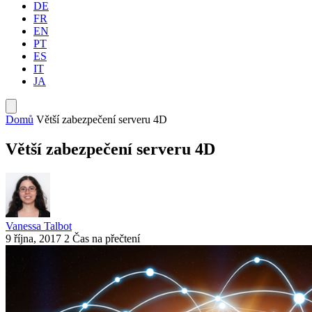
DE
FR
EN
PT
ES
IT
JA
Domů
Větší zabezpečení serveru 4D
Větší zabezpečení serveru 4D
Vanessa Talbot
9 října, 2017
2 Čas na přečtení