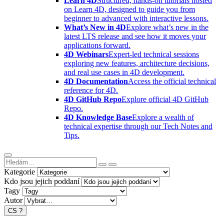
Learn 4D
Structured, hands-on tutorials hosted
on Learn 4D, designed to guide you from
beginner to advanced with interactive lessons.
What’s New in 4D
Explore what’s new in the
latest LTS release and see how it moves your
applications forward.
4D Webinars
Expert-led technical sessions
exploring new features, architecture decisions,
and real use cases in 4D development.
4D Documentation
Access the official technical
reference for 4D.
4D GitHub Repo
Explore official 4D GitHub
Repo.
4D Knowledge Base
Explore a wealth of
technical expertise through our Tech Notes and
Tips.
Kategorie
Kdo jsou jejich poddaní
Tagy
Autor
CS
?