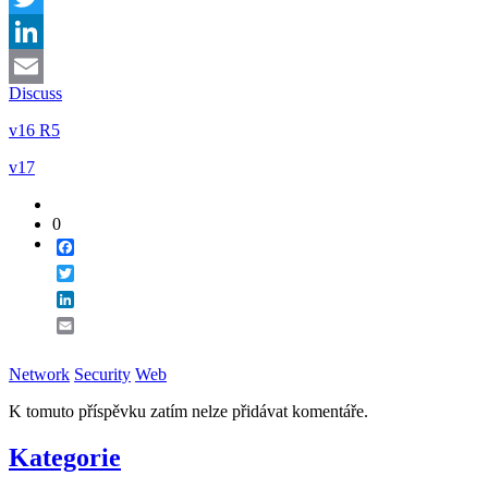
Twitter
LinkedIn
Discuss
Email
v16 R5
v17
0
Facebook
Twitter
LinkedIn
Email
Network
Security
Web
K tomuto příspěvku zatím nelze přidávat komentáře.
Kategorie