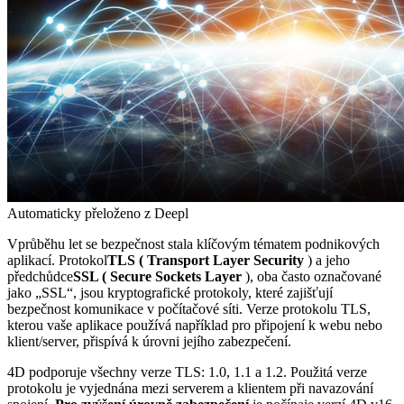
Automaticky přeloženo z Deepl
V
průběhu let se bezpečnost stala klíčovým tématem podnikových
aplikací
. Protokol
TLS (
Transport Layer Security
) a jeho
předchůdce
SSL (
Secure Sockets Layer
), oba často označované
jako „SSL“, jsou kryptografické protokoly, které zajišťují
bezpečnost komunikace v počítačové síti. Verze protokolu TLS,
kterou vaše aplikace používá například pro připojení k webu nebo
klient/server, přispívá k úrovni jejího zabezpečení.
4D podporuje všechny verze TLS: 1.0, 1.1 a 1.2.
Použitá verze
protokolu je vyjednána mezi serverem a klientem při navazování