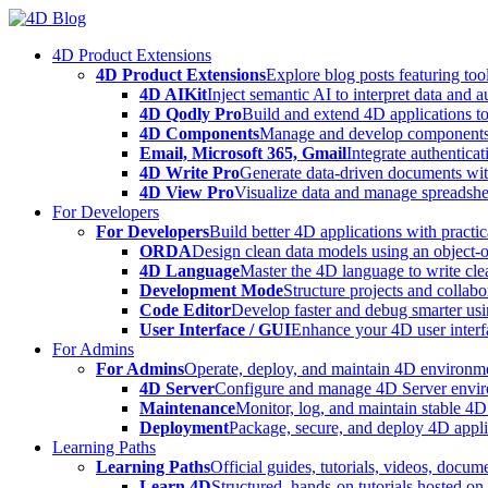
Skip
to
4D Product Extensions
content
4D Product Extensions
Explore blog posts featuring to
4D AIKit
Inject semantic AI to interpret data and 
4D Qodly Pro
Build and extend 4D applications to
4D Components
Manage and develop components
Email, Microsoft 365, Gmail
Integrate authenticat
4D Write Pro
Generate data-driven documents with
4D View Pro
Visualize data and manage spreadshee
For Developers
For Developers
Build better 4D applications with practic
ORDA
Design clean data models using an object-
4D Language
Master the 4D language to write clea
Development Mode
Structure projects and collabo
Code Editor
Develop faster and debug smarter usin
User Interface / GUI
Enhance your 4D user interfa
For Admins
For Admins
Operate, deploy, and maintain 4D environmen
4D Server
Configure and manage 4D Server enviro
Maintenance
Monitor, log, and maintain stable 4
Deployment
Package, secure, and deploy 4D applic
Learning Paths
Learning Paths
Official guides, tutorials, videos, docum
Learn 4D
Structured, hands-on tutorials hosted o