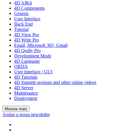
4D AIKit
4D Components
Generic
User Interface
Back End
Tutorial
4D View Pro
4D Write Pro
Email, Microsoft 365, Gmail
4D Qodly Pro
Development Mode
4D Language
ORDA
User Interface / GUI
4D Tutorials
4D Summit sessions and other online videos
4D Server
Maintenance
Deployment
Mostrar mais
Assine a nossa newsletter