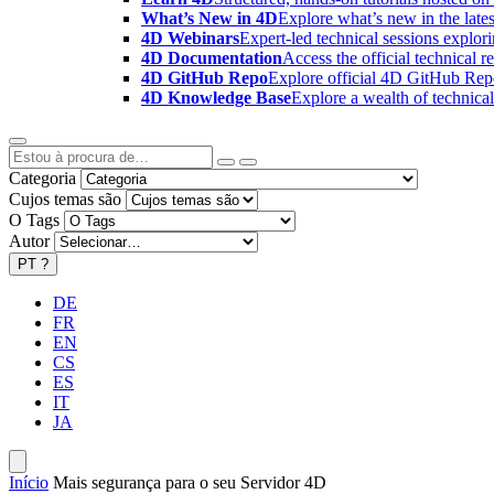
What’s New in 4D
Explore what’s new in the late
4D Webinars
Expert-led technical sessions explor
4D Documentation
Access the official technical r
4D GitHub Repo
Explore official 4D GitHub Rep
4D Knowledge Base
Explore a wealth of technica
Categoria
Cujos temas são
O Tags
Autor
PT
?
DE
FR
EN
CS
ES
IT
JA
Início
Mais segurança para o seu Servidor 4D