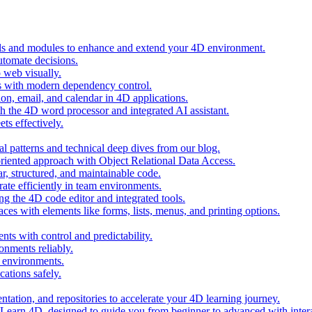
ols and modules to enhance and extend your 4D environment.
automate decisions.
 web visually.
 with modern dependency control.
ion, email, and calendar in 4D applications.
 the 4D word processor and integrated AI assistant.
ts effectively.
al patterns and technical deep dives from our blog.
oriented approach with Object Relational Data Access.
r, structured, and maintainable code.
rate efficiently in team environments.
g the 4D code editor and integrated tools.
ces with elements like forms, lists, menus, and printing options.
ts with control and predictability.
nments reliably.
D environments.
ations safely.
entation, and repositories to accelerate your 4D learning journey.
n Learn 4D, designed to guide you from beginner to advanced with intera