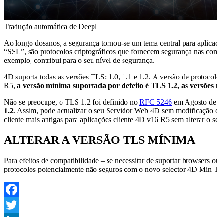
Tradução automática de Deepl
Ao longo dos
anos, a segurança tornou-se um tema central para aplica
“SSL”, são protocolos criptográficos que fornecem segurança nas comu
exemplo, contribui para o seu nível de segurança.
4D suporta todas as versões TLS: 1.0, 1.1 e 1.2.
A versão de protocolo
R5,
a versão mínima suportada por defeito é TLS 1.2, as versões 
Não se preocupe, o TLS 1.2 foi definido no
RFC 5246
em Agosto de 
1.2
. Assim, pode actualizar o seu Servidor Web 4D sem modificação ou
cliente mais antigas para aplicações cliente 4D v16 R5
sem alterar o 
ALTERAR A VERSÃO TLS MÍNIMA
Para efeitos de compatibilidade – se necessitar de suportar browsers
protocolos potencialmente não seguros
com o novo selector 4D
Min T
Facebook