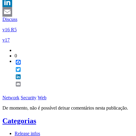
Twitter
LinkedIn
Discuss
Email
v16 R5
v17
0
Facebook
Twitter
LinkedIn
Email
Network
Security
Web
De momento, não é possível deixar comentários nesta publicação.
Categorias
Release infos