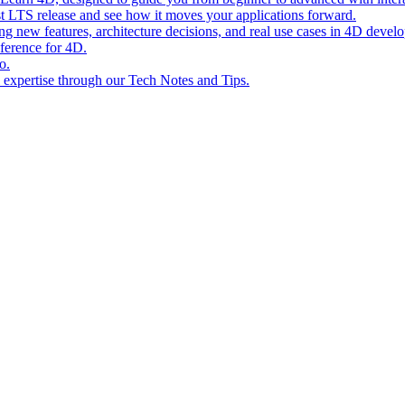
st LTS release and see how it moves your applications forward.
ing new features, architecture decisions, and real use cases in 4D devel
eference for 4D.
o.
l expertise through our Tech Notes and Tips.