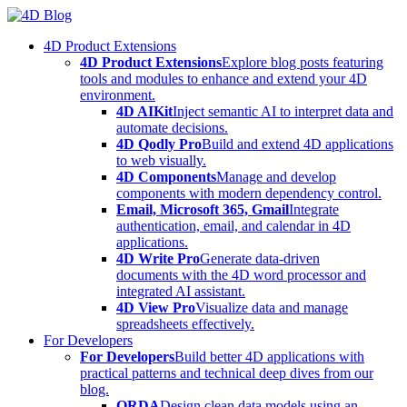
Skip
to
4D Product Extensions
content
4D Product Extensions
Explore blog posts featuring
tools and modules to enhance and extend your 4D
environment.
4D AIKit
Inject semantic AI to interpret data and
automate decisions.
4D Qodly Pro
Build and extend 4D applications
to web visually.
4D Components
Manage and develop
components with modern dependency control.
Email, Microsoft 365, Gmail
Integrate
authentication, email, and calendar in 4D
applications.
4D Write Pro
Generate data-driven
documents with the 4D word processor and
integrated AI assistant.
4D View Pro
Visualize data and manage
spreadsheets effectively.
For Developers
For Developers
Build better 4D applications with
practical patterns and technical deep dives from our
blog.
ORDA
Design clean data models using an