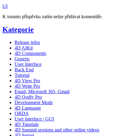
UI
K tomuto příspěvku zatím nelze přidávat komentáře.
Kategorie
Release infos
4D AIKit
4D Components
Generic
User Interface
Back End
Tutorial
4D View Pro
4D Write Pro
Email, Microsoft 365, Gmail
4D Qodly Pro
Development Mode
4D Language
ORDA
User Interface / GUI
4D Tutorials
4D Summit sessions and other online videos
4D Server