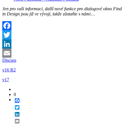
Jen pro vaši informaci, další nové funkce pro dialogové okno
Find
in Design
jsou již ve vývoji, takže zůstaňte s námi
…
Facebook
Twitter
LinkedIn
Discuss
Email
v16 R2
v17
0
Facebook
Twitter
LinkedIn
Email