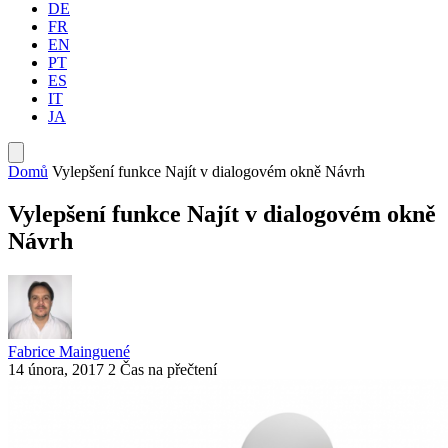
DE
FR
EN
PT
ES
IT
JA
Domů
Vylepšení funkce Najít v dialogovém okně Návrh
Vylepšení funkce Najít v dialogovém okně
Návrh
Fabrice Mainguené
14 února, 2017
2 Čas na přečtení