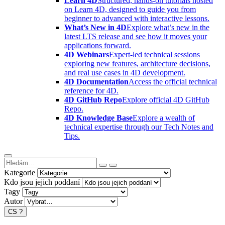
Learn 4D
Structured, hands-on tutorials hosted
on Learn 4D, designed to guide you from
beginner to advanced with interactive lessons.
What’s New in 4D
Explore what’s new in the
latest LTS release and see how it moves your
applications forward.
4D Webinars
Expert-led technical sessions
exploring new features, architecture decisions,
and real use cases in 4D development.
4D Documentation
Access the official technical
reference for 4D.
4D GitHub Repo
Explore official 4D GitHub
Repo.
4D Knowledge Base
Explore a wealth of
technical expertise through our Tech Notes and
Tips.
Kategorie
Kdo jsou jejich poddaní
Tagy
Autor
CS
?