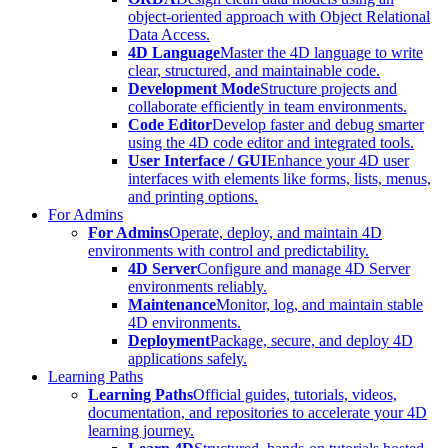
object-oriented approach with Object Relational
Data Access.
4D Language
Master the 4D language to write
clear, structured, and maintainable code.
Development Mode
Structure projects and
collaborate efficiently in team environments.
Code Editor
Develop faster and debug smarter
using the 4D code editor and integrated tools.
User Interface / GUI
Enhance your 4D user
interfaces with elements like forms, lists, menus,
and printing options.
For Admins
For Admins
Operate, deploy, and maintain 4D
environments with control and predictability.
4D Server
Configure and manage 4D Server
environments reliably.
Maintenance
Monitor, log, and maintain stable
4D environments.
Deployment
Package, secure, and deploy 4D
applications safely.
Learning Paths
Learning Paths
Official guides, tutorials, videos,
documentation, and repositories to accelerate your 4D
learning journey.