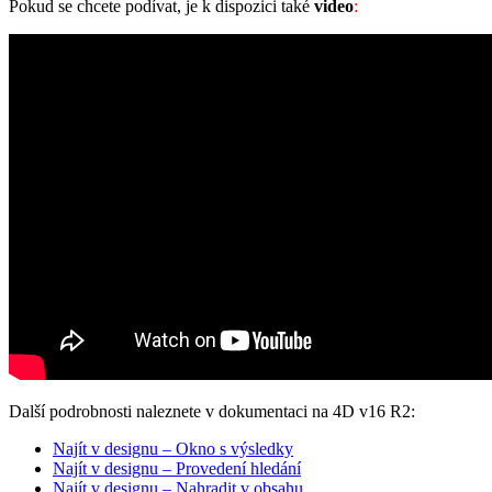
Pokud se chcete podívat, je k dispozici také
video
:
Další podrobnosti naleznete v dokumentaci na
4D v16 R2
:
Najít v designu – Okno s výsledky
Najít v designu – Provedení hledání
Najít v designu – Nahradit v obsahu