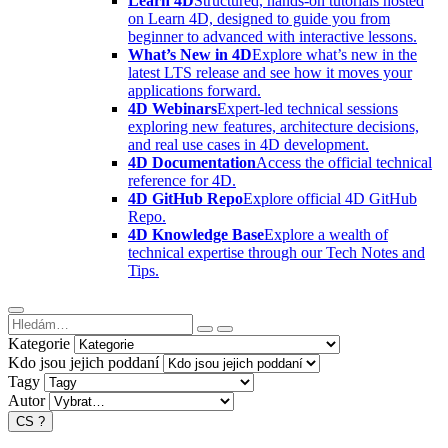
Learn 4D
Structured, hands-on tutorials hosted
on Learn 4D, designed to guide you from
beginner to advanced with interactive lessons.
What’s New in 4D
Explore what’s new in the
latest LTS release and see how it moves your
applications forward.
4D Webinars
Expert-led technical sessions
exploring new features, architecture decisions,
and real use cases in 4D development.
4D Documentation
Access the official technical
reference for 4D.
4D GitHub Repo
Explore official 4D GitHub
Repo.
4D Knowledge Base
Explore a wealth of
technical expertise through our Tech Notes and
Tips.
Kategorie
Kdo jsou jejich poddaní
Tagy
Autor
CS
?