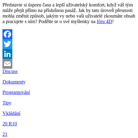
Představte si úsporu času a lepší uživatelský komfort, když váš tým
může přejít přímo na příslušnou pasáž. Jak by tato úroveň přesnosti
mohla změnit způsob, jakým vy nebo vaši uživatelé zkoumáte obsah
a pracujete s ním? Podělte se o své myšlenky na
fóru 4D
!
Facebook
Twitter
LinkedIn
Discuss
Email
Dokumenty
Programování
Tipy
Vkládání
20 R10
21