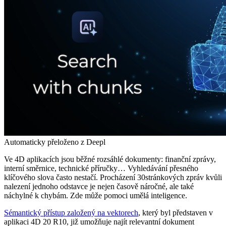
Automaticky přeloženo z Deepl
Ve 4D aplikacích jsou běžné rozsáhlé dokumenty: finanční zprávy,
interní směrnice, technické příručky… Vyhledávání přesného
klíčového slova často nestačí. Procházení 30stránkových zpráv kvůli
nalezení jednoho odstavce je nejen časově náročné, ale také
náchylné k chybám. Zde může pomoci umělá inteligence.
Sémantický přístup založený na vektorech
, který byl představen v
aplikaci 4D 20 R10, již umožňuje najít relevantní dokument