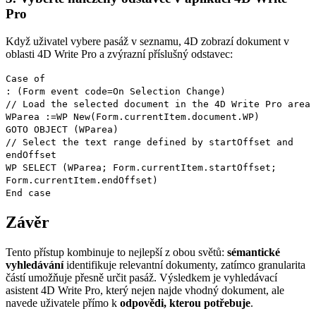
Pro
Když uživatel vybere pasáž v seznamu, 4D zobrazí dokument v
oblasti 4D Write Pro a zvýrazní příslušný odstavec:
Case of
: (
Form event code
=
On Selection Change
)
// Load the selected document in the 4D Write Pro area
WParea
:=
WP New
(
Form
.
currentItem
.
document
.
WP
)
GOTO OBJECT
(
WParea
)
// Select the text range defined by startOffset and
endOffset
WP SELECT
(
WParea
;
Form
.
currentItem
.
startOffset
;
Form
.
currentItem
.
endOffset
)
End case
Závěr
Tento přístup kombinuje to nejlepší z obou světů:
sémantické
vyhledávání
identifikuje relevantní dokumenty, zatímco granularita
částí umožňuje přesně určit pasáž. Výsledkem je vyhledávací
asistent 4D Write Pro, který nejen najde vhodný dokument, ale
navede uživatele přímo k
odpovědi, kterou potřebuje
.