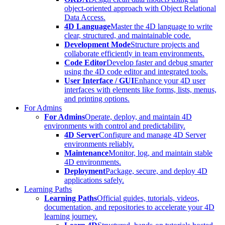
object-oriented approach with Object Relational
Data Access.
4D Language
Master the 4D language to write
clear, structured, and maintainable code.
Development Mode
Structure projects and
collaborate efficiently in team environments.
Code Editor
Develop faster and debug smarter
using the 4D code editor and integrated tools.
User Interface / GUI
Enhance your 4D user
interfaces with elements like forms, lists, menus,
and printing options.
For Admins
For Admins
Operate, deploy, and maintain 4D
environments with control and predictability.
4D Server
Configure and manage 4D Server
environments reliably.
Maintenance
Monitor, log, and maintain stable
4D environments.
Deployment
Package, secure, and deploy 4D
applications safely.
Learning Paths
Learning Paths
Official guides, tutorials, videos,
documentation, and repositories to accelerate your 4D
learning journey.