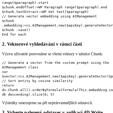
range
(
$paragraph
).
start
$chunk
.
endOffset
:=
WP Paragraph range
(
$paragraph
).
end
$chunk
.
textExtract
:=
WP Get text
(
$paragraph
)
// Generate vector embedding using AIManagement
$chunk
.
embedding
:=
cs
.
AIManagement
.
new
(
$apiKey
).
generateVector
$chunk
.
save
()
End for each
2. Vektorové vyhledávání v rámci částí
Výzvu uživatele porovnáme se všemi vektory v tabulce Chunk:
// Generate a vector from the custom prompt using the
AIManagement class
var
$vector:=
cs
.
AIManagement
.
new
(
$apiKey
).
generateVector
(
$p
// Sort entity by cosine similarity
return
ds
.
Chunk
.
all
().
orderByFormula
(
Formula
(
This
.
embedding
.
co
dk descending
).
slice
(0; 5)
Výsledky omezujeme na pět nejrelevantnějších odstavců.
3. Vyberte nalezený odstavec v aplikaci 4D Write