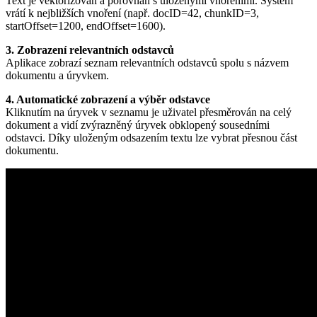
Text je vektorizován a porovnán s uloženými vnořeními. Systém
vrátí k nejbližších vnoření (např. docID=42, chunkID=3,
startOffset=1200, endOffset=1600).
3. Zobrazení relevantních odstavců
Aplikace zobrazí seznam relevantních odstavců spolu s názvem
dokumentu a úryvkem.
4. Automatické zobrazení a výběr odstavce
Kliknutím na úryvek v seznamu je uživatel přesměrován na celý
dokument a vidí zvýrazněný úryvek obklopený sousedními
odstavci. Díky uloženým odsazením textu lze vybrat přesnou část
dokumentu.