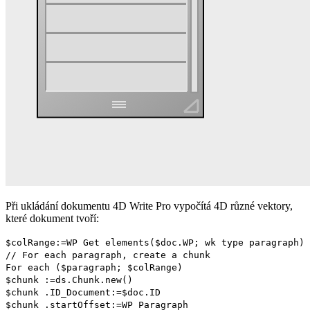
Při ukládání dokumentu 4D Write Pro vypočítá 4D různé vektory,
které dokument tvoří:
$colRange
:=
WP Get elements
(
$doc
.
WP
;
wk type paragraph
)
// For each paragraph, create a chunk
For each
(
$paragraph
;
$colRange
)
$chunk
:=
ds
.
Chunk
.
new
()
$chunk
.
ID_Document
:=
$doc
.
ID
$chunk
.
startOffset
:=
WP Paragraph