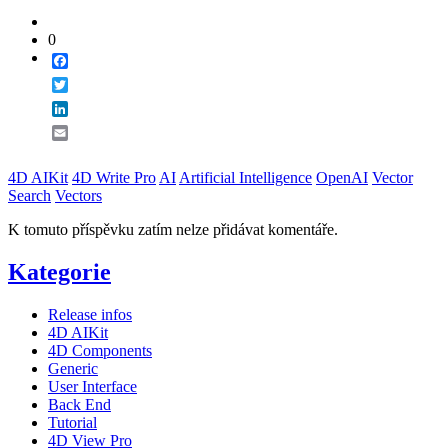
0
Facebook
Twitter
LinkedIn
Email
4D AIKit
4D Write Pro
AI
Artificial Intelligence
OpenAI
Vector
Search
Vectors
K tomuto příspěvku zatím nelze přidávat komentáře.
Kategorie
Release infos
4D AIKit
4D Components
Generic
User Interface
Back End
Tutorial
4D View Pro