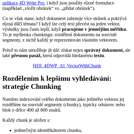
aplikace 4D Write Pro
, i když jsou použity různé formulace
(například „vložit obrázek“ vs. „přidat obrázek“).
Co se však stane, když dokument zahrnuje více stránek a pokrývá
různá dílčí témata? I když lze celý text převést na jeden vektor,
výsledky jsou často lepší, když
pracujeme v jemnějším měřítku
.
To je myšlenka chunkingu: rozdělení dokumentu na souvislé
segmenty, z nichž každý je reprezentován vlastním vektorem.
Právě to nám umožňuje jít dál: získat nejen
správný dokument,
ale
také
přesnou pasáž,
která odpovídá hledanému
textu
.
HDI_4DWP_AI_VectorWithChunk
Rozdělením k lepšímu vyhledávání:
strategie Chunking
Namísto indexování celého dokumentu jako jediného vektoru jej
rozdělíme na souvislé segmenty (chunky), typicky odstavec nebo
blok o délce 400 až 800 znaků.
Každý chunk je uložen s:
jedinečným identifikátorem chunku,