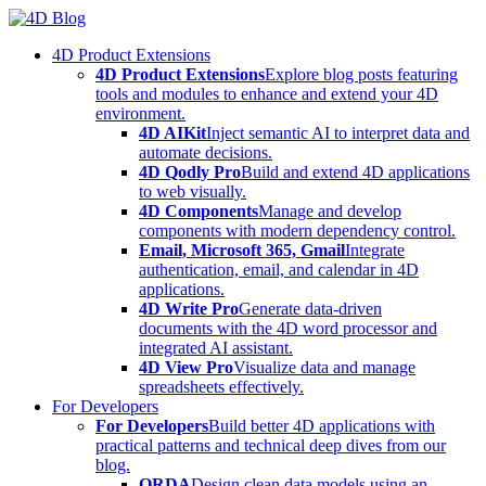
Skip
to
4D Product Extensions
content
4D Product Extensions
Explore blog posts featuring
tools and modules to enhance and extend your 4D
environment.
4D AIKit
Inject semantic AI to interpret data and
automate decisions.
4D Qodly Pro
Build and extend 4D applications
to web visually.
4D Components
Manage and develop
components with modern dependency control.
Email, Microsoft 365, Gmail
Integrate
authentication, email, and calendar in 4D
applications.
4D Write Pro
Generate data-driven
documents with the 4D word processor and
integrated AI assistant.
4D View Pro
Visualize data and manage
spreadsheets effectively.
For Developers
For Developers
Build better 4D applications with
practical patterns and technical deep dives from our
blog.
ORDA
Design clean data models using an