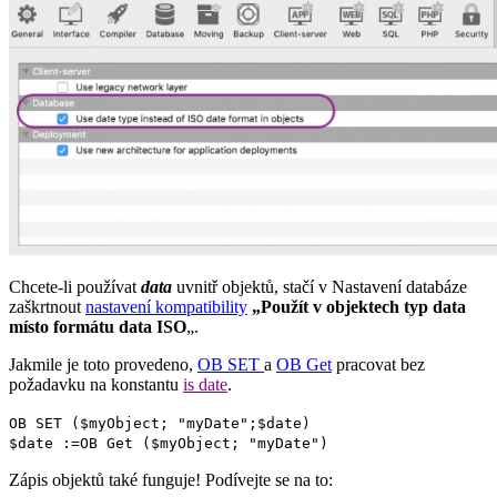
Chcete-li používat
data
uvnitř objektů, stačí v Nastavení databáze
zaškrtnout
nastavení kompatibility
„Použít v objektech typ data
místo formátu data ISO
„.
Jakmile je toto provedeno,
OB SET
a
OB Get
pracovat bez
požadavku na konstantu
is date
.
OB SET
(
$myObject
; "myDate";
$date
)
$date
:=
OB Get
(
$myObject
; "myDate")
Zápis objektů také funguje! Podívejte se na to: