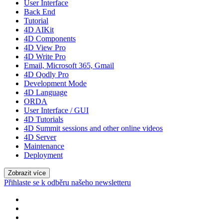
User Interface
Back End
Tutorial
4D AIKit
4D Components
4D View Pro
4D Write Pro
Email, Microsoft 365, Gmail
4D Qodly Pro
Development Mode
4D Language
ORDA
User Interface / GUI
4D Tutorials
4D Summit sessions and other online videos
4D Server
Maintenance
Deployment
Zobrazit více
Přihlaste se k odběru našeho newsletteru