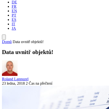
DE
FR
EN
PT
ES
IT
JA
Domů
Data uvnitř objektů!
Data uvnitř objektů!
Roland Lannuzel
23 ledna, 2018
2 Čas na přečtení