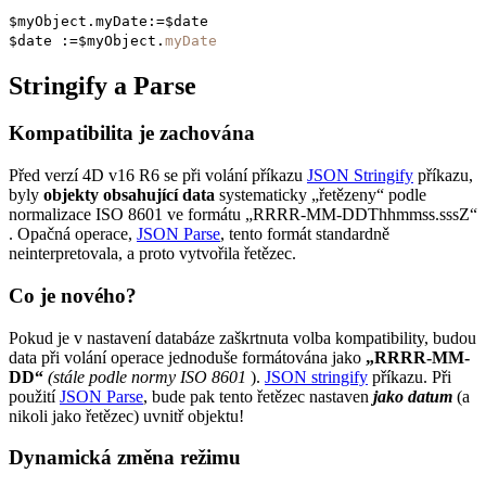
$myObject
.
myDate
:=
$date
$date
:=
$myObject
.
myDate
Stringify a Parse
Kompatibilita je zachována
Před verzí 4D v16 R6 se při volání příkazu
JSON Stringify
příkazu,
byly
objekty obsahující data
systematicky „řetězeny“ podle
normalizace ISO 8601 ve formátu „RRRR-MM-DDThhmmss.sssZ“
. Opačná operace,
JSON Parse
, tento formát standardně
neinterpretovala, a proto vytvořila řetězec.
Co je nového?
Pokud je v nastavení databáze zaškrtnuta volba kompatibility, budou
data při volání operace jednoduše formátována jako
„RRRR-MM-
DD“
(stále podle normy ISO 8601
).
JSON stringify
příkazu. Při
použití
JSON Parse
, bude pak tento řetězec nastaven
jako datum
(a
nikoli jako řetězec) uvnitř objektu!
Dynamická změna režimu