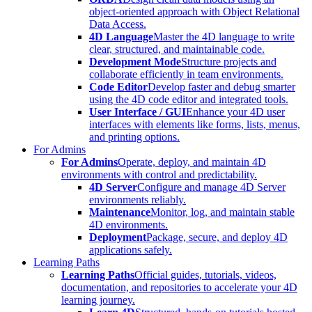
object-oriented approach with Object Relational
Data Access.
4D Language
Master the 4D language to write
clear, structured, and maintainable code.
Development Mode
Structure projects and
collaborate efficiently in team environments.
Code Editor
Develop faster and debug smarter
using the 4D code editor and integrated tools.
User Interface / GUI
Enhance your 4D user
interfaces with elements like forms, lists, menus,
and printing options.
For Admins
For Admins
Operate, deploy, and maintain 4D
environments with control and predictability.
4D Server
Configure and manage 4D Server
environments reliably.
Maintenance
Monitor, log, and maintain stable
4D environments.
Deployment
Package, secure, and deploy 4D
applications safely.
Learning Paths
Learning Paths
Official guides, tutorials, videos,
documentation, and repositories to accelerate your 4D
learning journey.