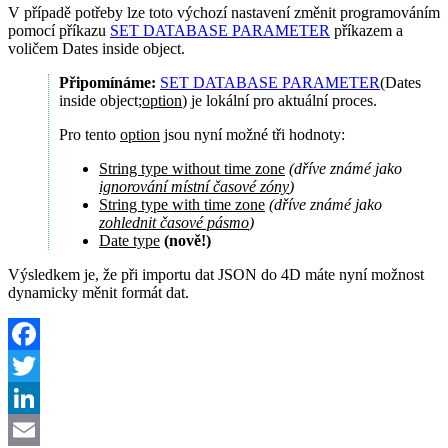
V případě potřeby lze toto výchozí nastavení změnit programováním
pomocí příkazu
SET DATABASE PARAMETER
příkazem a
voličem
Dates inside object
.
Připomínáme:
SET DATABASE PARAMETER
(
Dates
inside object
;
option
) je lokální pro aktuální proces.
Pro tento
option
jsou nyní možné tři hodnoty:
String type without time zone
(dříve známé jako
ignorování místní časové zóny
)
String type with time zone
(dříve známé jako
zohlednit časové pásmo
)
Date type
(nově!)
Výsledkem je, že při importu dat JSON do 4D máte nyní možnost
dynamicky měnit formát dat.
Facebook
Twitter
LinkedIn