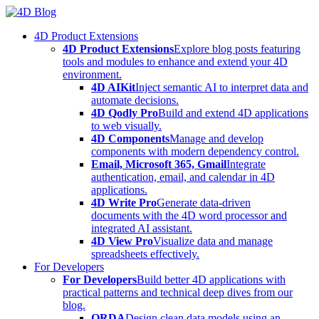
Skip
to
4D Product Extensions
content
4D Product Extensions
Explore blog posts featuring
tools and modules to enhance and extend your 4D
environment.
4D AIKit
Inject semantic AI to interpret data and
automate decisions.
4D Qodly Pro
Build and extend 4D applications
to web visually.
4D Components
Manage and develop
components with modern dependency control.
Email, Microsoft 365, Gmail
Integrate
authentication, email, and calendar in 4D
applications.
4D Write Pro
Generate data-driven
documents with the 4D word processor and
integrated AI assistant.
4D View Pro
Visualize data and manage
spreadsheets effectively.
For Developers
For Developers
Build better 4D applications with
practical patterns and technical deep dives from our
blog.
ORDA
Design clean data models using an