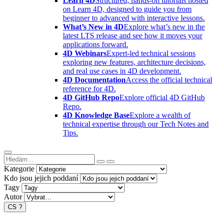
Learn 4D
Structured, hands-on tutorials hosted
on Learn 4D, designed to guide you from
beginner to advanced with interactive lessons.
What’s New in 4D
Explore what’s new in the
latest LTS release and see how it moves your
applications forward.
4D Webinars
Expert-led technical sessions
exploring new features, architecture decisions,
and real use cases in 4D development.
4D Documentation
Access the official technical
reference for 4D.
4D GitHub Repo
Explore official 4D GitHub
Repo.
4D Knowledge Base
Explore a wealth of
technical expertise through our Tech Notes and
Tips.
Kategorie
Kdo jsou jejich poddaní
Tagy
Autor
CS
?