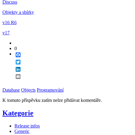
Discuss
Email
Objekty a sbírky
v16 R6
v17
0
Facebook
Twitter
LinkedIn
Email
Database
Objects
Programování
K tomuto příspěvku zatím nelze přidávat komentáře.
Kategorie
Release infos
Generic