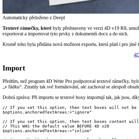
Automaticky přeloženo z Deepl
Textové rámečky, které
byly představeny ve verzi 4D v19 R8, umožňo
exportovat a importovat tyto prvky z dokumentů docx a do nich.
Kromě toho byla přidána nová možnost exportu, která platí i pro jin
4D
Import
Předtím, než program 4D Write Pro podporoval textové rámečky, bylo
„v řádku“. Ztratily tak své formátování, ale zachoval se alespoň obsah
Dobrá zpráva: Při importu se textové boxy importují tak, jak jsou, d
// If you set this option, then text boxes will not be 
$options.anchoredTextAreas:="ignore"

// If you set this option, then text boxes content will
// This WAS the default value BEFORE 4D v20

$options.anchoredTextAreas:="inline"
