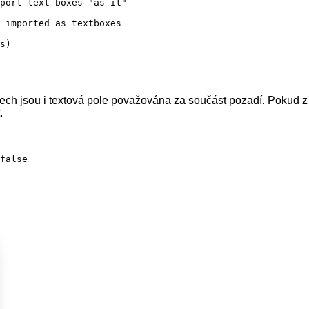
port text boxes "as it"

 imported as textboxes

s)
ech jsou i textová pole považována za součást pozadí. Pokud 
.
false
