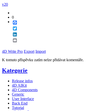
v20
0
Facebook
Twitter
LinkedIn
Email
4D Write Pro
Export
Import
K tomuto příspěvku zatím nelze přidávat komentáře.
Kategorie
Release infos
4D AIKit
4D Components
Generic
User Interface
Back End
Tutorial