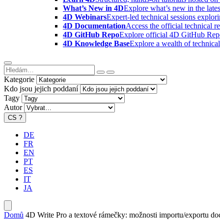
What’s New in 4D
Explore what’s new in the late
4D Webinars
Expert-led technical sessions explor
4D Documentation
Access the official technical r
4D GitHub Repo
Explore official 4D GitHub Rep
4D Knowledge Base
Explore a wealth of technica
Kategorie
Kdo jsou jejich poddaní
Tagy
Autor
CS
?
DE
FR
EN
PT
ES
IT
JA
Domů
4D Write Pro a textové rámečky: možnosti importu/exportu do