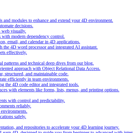
ols and modules to enhance and extend your 4D environment.
automate decisions.
 web visually.
 with modern dependency control.
ion, email, and calendar in 4D applications.
 the 4D word processor and integrated AI assistant.
ts effectively.
al patterns and technical deep dives from our blog.
oriented approach with Object Relational Data Access.
r, structured, and maintainable code.
rate efficiently in team environments.
g the 4D code editor and integrated tools.
ces with elements like forms, lists, menus, and printing options.
ts with control and predictability.
nments reliably.
D environments.
ations safely.
entation, and repositories to accelerate your 4D learning journey.
n Learn 4D, designed to guide you from beginner to advanced with intera