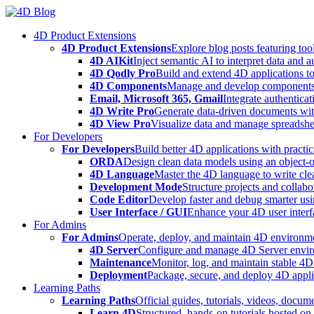
Skip
to
4D Product Extensions
content
4D Product Extensions
Explore blog posts featuring to
4D AIKit
Inject semantic AI to interpret data and 
4D Qodly Pro
Build and extend 4D applications to
4D Components
Manage and develop components
Email, Microsoft 365, Gmail
Integrate authenticat
4D Write Pro
Generate data-driven documents with
4D View Pro
Visualize data and manage spreadshee
For Developers
For Developers
Build better 4D applications with practic
ORDA
Design clean data models using an object-
4D Language
Master the 4D language to write clea
Development Mode
Structure projects and collabo
Code Editor
Develop faster and debug smarter usin
User Interface / GUI
Enhance your 4D user interfa
For Admins
For Admins
Operate, deploy, and maintain 4D environmen
4D Server
Configure and manage 4D Server enviro
Maintenance
Monitor, log, and maintain stable 4
Deployment
Package, secure, and deploy 4D applic
Learning Paths
Learning Paths
Official guides, tutorials, videos, docum
Learn 4D
Structured, hands-on tutorials hosted o