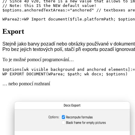
// Since 4D v20, there is a new value that allows to im
// Note: this IS the NEW default value!

$options.anchoredTextAreas:="anchored" // textboxes are
WParea2:=WP Import document($file.platformPath; $option
Export
Stejně jako barvy pozadí nebo obrázky používané v dokument
Pro bez jejich textových polí, stačí při exportu pozadí ignorovat
To je možné pomocí programování…
$options[wk visible background and anchored elements]:=
WP EXPORT DOCUMENT(WParea; $path; wk docx; $options)
… nebo pomocí rozhraní