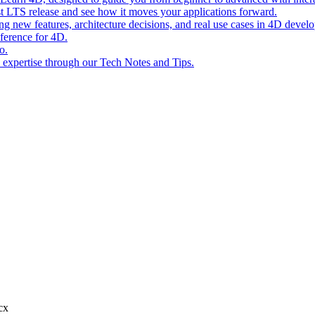
st LTS release and see how it moves your applications forward.
ing new features, architecture decisions, and real use cases in 4D devel
eference for 4D.
o.
l expertise through our Tech Notes and Tips.
cx