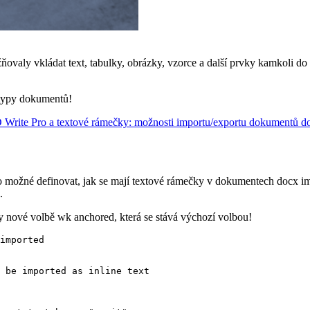
valy vkládat text, tabulky, obrázky, vzorce a další prvky kamkoli do 
é typy dokumentů!
 Write Pro a textové rámečky: možnosti importu/exportu dokumentů d
 možné definovat, jak se mají textové rámečky v dokumentech docx im
.
íky nové volbě
wk anchored
, která se stává výchozí volbou!
imported

 be imported as inline text
