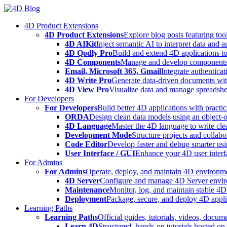
Skip
to
4D Product Extensions
content
4D Product Extensions
Explore blog posts featuring to
4D AIKit
Inject semantic AI to interpret data and 
4D Qodly Pro
Build and extend 4D applications to
4D Components
Manage and develop components
Email, Microsoft 365, Gmail
Integrate authenticat
4D Write Pro
Generate data-driven documents with
4D View Pro
Visualize data and manage spreadshee
For Developers
For Developers
Build better 4D applications with practic
ORDA
Design clean data models using an object-
4D Language
Master the 4D language to write clea
Development Mode
Structure projects and collabo
Code Editor
Develop faster and debug smarter usin
User Interface / GUI
Enhance your 4D user interfa
For Admins
For Admins
Operate, deploy, and maintain 4D environmen
4D Server
Configure and manage 4D Server enviro
Maintenance
Monitor, log, and maintain stable 4
Deployment
Package, secure, and deploy 4D applic
Learning Paths
Learning Paths
Official guides, tutorials, videos, docum
Learn 4D
Structured, hands-on tutorials hosted o