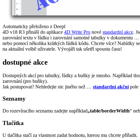
Automaticky přeloženo z Deepl
4D v18 R3 přináší do aplikace
4D Write Pro
nové
standardní akce
. J
zarovnání textu v řádku i zarovnání samotné tabulky v dokumentu … a
nebo pomocí několika krátkých řádků kódu. Chcete více? Nabídky se au
na aktuální volbě uživatele. Vývojáři tak ušetří spoustu času!
dostupné akce
Dostupných akcí pro tabulky, řádky a buňky je mnoho. Například tlouš
zarovnání (pro buňky).
Jak postupovat? Nehledejte nic jiného než …
standardní akční
pole 
Seznamy
Do rozevíracího seznamu zadejte například
„table/borderWidth
“ ne
Tlačítka
U tlačítka stačí za vlastnost zadat hodnotu, kterou mu chcete přiřadit.