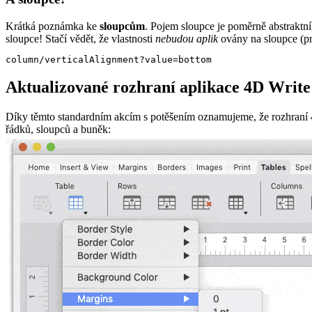
Krátká poznámka ke
sloupcům
. Pojem sloupce je poměrně abstraktní
sloupce! Stačí vědět, že vlastnosti
nebudou aplik
ovány na sloupce (pro
column/verticalAlignment?value=bottom
Aktualizované rozhraní aplikace 4D Write
Díky těmto standardním akcím s potěšením oznamujeme, že rozhraní 4D
řádků, sloupců a buněk: