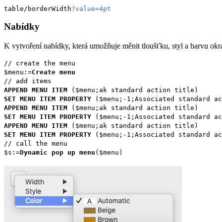
table/borderWidth
?value=4pt
Nabídky
K vytvoření nabídky, která umožňuje měnit tloušťku, styl a barvu okra
// create the menu
$menu
:=
Create menu
// add items
APPEND MENU ITEM
(
$menu
;
ak standard action title
)
SET MENU ITEM PROPERTY
(
$menu
;-1;
Associated standard ac
APPEND MENU ITEM
(
$menu
;
ak standard action title
)
SET MENU ITEM PROPERTY
(
$menu
;-1;
Associated standard ac
APPEND MENU ITEM
(
$menu
;
ak standard action title
)
SET MENU ITEM PROPERTY
(
$menu
;-1;
Associated standard ac
// call the menu
$s
:=
Dynamic pop up menu
(
$menu
)