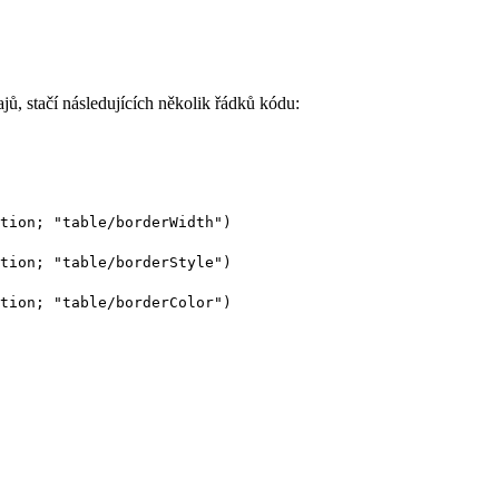
jů, stačí následujících několik řádků kódu:
tion
; "table/borderWidth")
tion
; "table/borderStyle")
tion
; "table/borderColor")