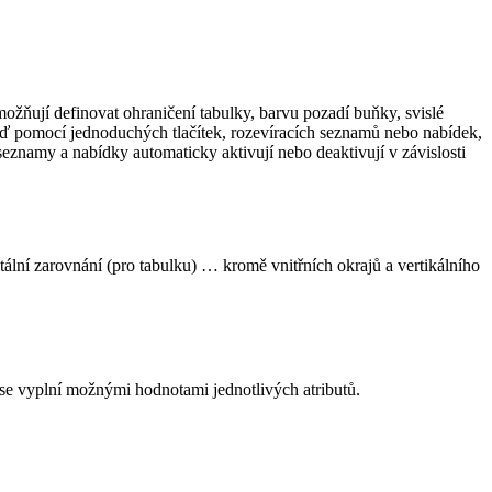
ožňují definovat ohraničení tabulky, barvu pozadí buňky, svislé
buď pomocí jednoduchých tlačítek, rozevíracích seznamů nebo nabídek,
eznamy a nabídky automaticky aktivují nebo deaktivují v závislosti
tální zarovnání (pro tabulku) … kromě vnitřních okrajů a vertikálního
se vyplní možnými hodnotami jednotlivých atributů.