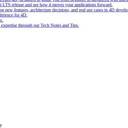
st LTS release and see how it moves your applications forward.
ing new features, architecture decisions, and real use cases in 4D devel
eference for 4D.
o.
l expertise through our Tech Notes and Tips.
ky