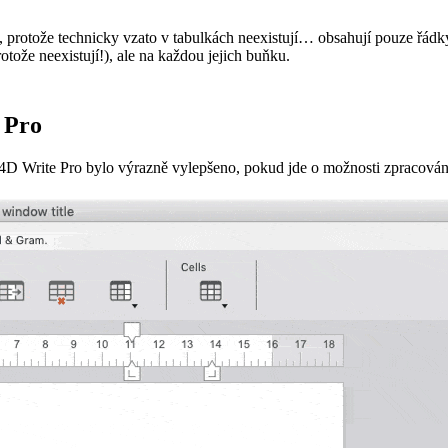
, protože technicky vzato v tabulkách neexistují… obsahují pouze řádky
tože neexistují!), ale na každou jejich buňku.
 Pro
 Write Pro bylo výrazně vylepšeno, pokud jde o možnosti zpracování t