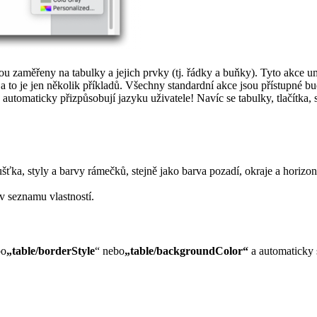
sou zaměřeny na tabulky a jejich prvky (tj
.
řádky a buňky). Tyto akce um
 to je jen několik příkladů. Všechny standardní akce jsou přístupné 
tomaticky přizpůsobují jazyku uživatele! Navíc se tabulky, tlačítka, s
ťka, styly a barvy rámečků, stejně jako barva pozadí, okraje a horizon
v seznamu vlastností.
bo
„table/borderStyle
“ nebo
„table/backgroundColor“
a automaticky 