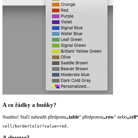
A co řádky a buňky?
Snadno! Stačí nahradit předponu
„table
“ předponou
„row
“ nebo
„cell
cell/borderColor?value=red.
A sloupce?