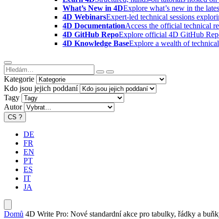
What’s New in 4D
Explore what’s new in the late
4D Webinars
Expert-led technical sessions explor
4D Documentation
Access the official technical r
4D GitHub Repo
Explore official 4D GitHub Rep
4D Knowledge Base
Explore a wealth of technica
Kategorie
Kdo jsou jejich poddaní
Tagy
Autor
CS
?
DE
FR
EN
PT
ES
IT
JA
Domů
4D Write Pro: Nové standardní akce pro tabulky, řádky a buň