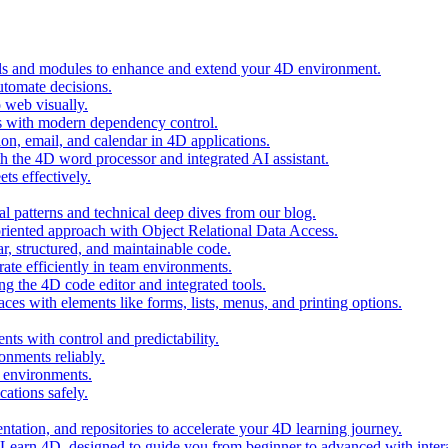
ols and modules to enhance and extend your 4D environment.
automate decisions.
 web visually.
 with modern dependency control.
ion, email, and calendar in 4D applications.
 the 4D word processor and integrated AI assistant.
ts effectively.
al patterns and technical deep dives from our blog.
oriented approach with Object Relational Data Access.
r, structured, and maintainable code.
rate efficiently in team environments.
g the 4D code editor and integrated tools.
ces with elements like forms, lists, menus, and printing options.
ts with control and predictability.
nments reliably.
D environments.
ations safely.
entation, and repositories to accelerate your 4D learning journey.
n Learn 4D, designed to guide you from beginner to advanced with intera