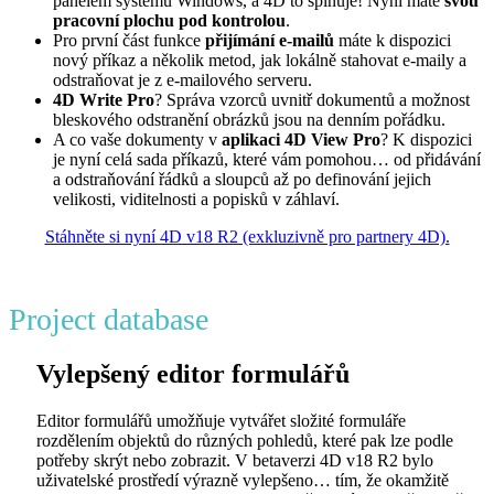
panelem systému Windows, a 4D to splňuje! Nyní máte
svou
pracovní plochu pod kontrolou
.
Pro první část funkce
přijímání e-mailů
máte k dispozici
nový příkaz a několik metod, jak lokálně stahovat e-maily a
odstraňovat je z e-mailového serveru.
4D Write Pro
? Správa vzorců uvnitř dokumentů a možnost
bleskového odstranění obrázků jsou na denním pořádku.
A co vaše dokumenty v
aplikaci 4D View Pro
? K dispozici
je nyní celá sada příkazů, které vám pomohou… od přidávání
a odstraňování řádků a sloupců až po definování jejich
velikosti, viditelnosti a popisků v záhlaví.
Stáhněte si nyní 4D v18 R2 (exkluzivně pro partnery 4D).
Project database
Vylepšený editor formulářů
Editor formulářů umožňuje vytvářet složité formuláře
rozdělením objektů do různých pohledů, které pak lze podle
potřeby skrýt nebo zobrazit. V betaverzi 4D v18 R2 bylo
uživatelské prostředí výrazně vylepšeno… tím, že okamžitě