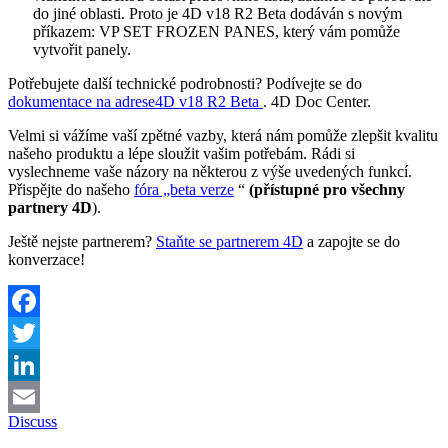
do jiné oblasti. Proto je 4D v18 R2 Beta dodáván s novým
příkazem:
VP SET FROZEN PANES
, který vám pomůže
vytvořit panely.
Potřebujete další technické podrobnosti? Podívejte se do
dokumentace na adrese
4D v18 R2 Beta
.
4D Doc Center.
Velmi si vážíme vaší zpětné vazby, která nám pomůže zlepšit kvalitu
našeho produktu a lépe sloužit vašim potřebám. Rádi si
vyslechneme vaše názory na některou z výše uvedených funkcí.
Přispějte do našeho
fóra „beta verze
“
(přístupné pro všechny
partnery 4D
).
Ještě nejste partnerem?
Staňte se partnerem 4D
a zapojte se do
konverzace!
Facebook
Twitter
LinkedIn
Discuss
Email