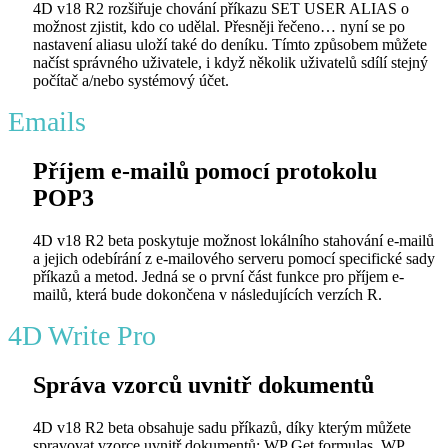
4D v18 R2 rozšiřuje chování příkazu
SET USER ALIAS
o
možnost zjistit, kdo co udělal. Přesněji řečeno… nyní se po
nastavení aliasu uloží také do deníku. Tímto způsobem můžete
načíst správného uživatele, i když několik uživatelů sdílí stejný
počítač a/nebo systémový účet.
Emails
Příjem e-mailů pomocí protokolu
POP3
4D v18 R2 beta poskytuje možnost lokálního stahování e-mailů
a jejich odebírání z e-mailového serveru pomocí specifické sady
příkazů a metod. Jedná se o první část funkce pro příjem e-
mailů, která bude dokončena v následujících verzích R.
4D Write Pro
Správa vzorců uvnitř dokumentů
4D v18 R2 beta obsahuje sadu příkazů, díky kterým můžete
spravovat vzorce uvnitř dokumentů:
WP Get formulas
,
WP