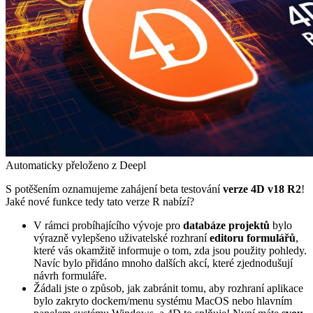
Automaticky přeloženo z Deepl
S potěšením oznamujeme zahájení beta testování
verze 4D v18 R2
!
Jaké nové funkce tedy tato verze R nabízí?
V rámci probíhajícího vývoje pro
databáze projektů
bylo
výrazně vylepšeno uživatelské rozhraní
editoru formulářů
,
které vás okamžitě informuje o tom, zda jsou použity pohledy.
Navíc bylo přidáno mnoho dalších akcí, které zjednodušují
návrh formuláře.
Žádali jste o způsob, jak zabránit tomu, aby rozhraní aplikace
bylo zakryto dockem/menu systému MacOS nebo hlavním