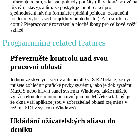
informuje o tom, zda jsou pohledy použity (díky ikoně se dvěma
různými stavy), a tím, že poskytuje mnoho akcí pro
zjednodušení návrhu formuláře (přidání pohledu, odstranění
pohledu, výběr všech objektů v pohledu atd.). A třešnička na
dortu? Přepracované rozvržení a ploché ikony pro celkově svěží
vzhled.
Programming related features
Převezměte kontrolu nad svou
pracovní oblastí
Jednou ze skvělých věcí v aplikaci 4D v18 R2 beta je, že nyní
můžete zohlednit grafické prvky systému, jako je dok systému
MacOS nebo hlavní panel systému Windows, takže můžete
využít celou dostupnou pracovní plochu. Můžete si tak být jisti,
že okna vaší aplikace jsou v zobrazitelné oblasti (zejména v
režimu SDI v systému Windows).
Ukládání uživatelských aliasů do
deníku