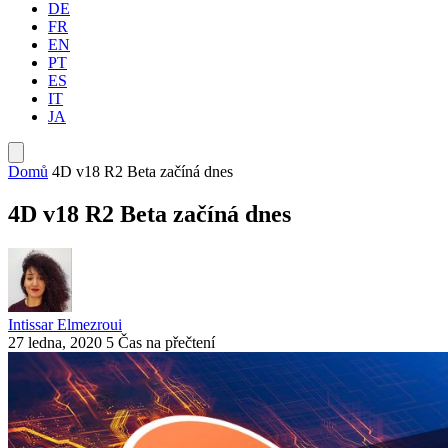
DE
FR
EN
PT
ES
IT
JA
Domů
4D v18 R2 Beta začíná dnes
4D v18 R2 Beta začíná dnes
Intissar Elmezroui
27 ledna, 2020
5 Čas na přečtení