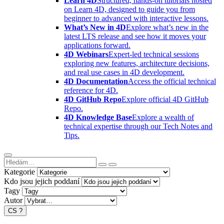
Learn 4D
Structured, hands-on tutorials hosted
on Learn 4D, designed to guide you from
beginner to advanced with interactive lessons.
What’s New in 4D
Explore what’s new in the
latest LTS release and see how it moves your
applications forward.
4D Webinars
Expert-led technical sessions
exploring new features, architecture decisions,
and real use cases in 4D development.
4D Documentation
Access the official technical
reference for 4D.
4D GitHub Repo
Explore official 4D GitHub
Repo.
4D Knowledge Base
Explore a wealth of
technical expertise through our Tech Notes and
Tips.
Kategorie
Kdo jsou jejich poddaní
Tagy
Autor
CS
?