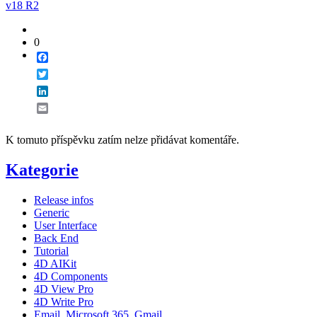
v18 R2
0
Facebook
Twitter
LinkedIn
Email
K tomuto příspěvku zatím nelze přidávat komentáře.
Kategorie
Release infos
Generic
User Interface
Back End
Tutorial
4D AIKit
4D Components
4D View Pro
4D Write Pro
Email, Microsoft 365, Gmail