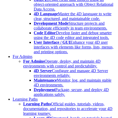
object-oriented approach with Object Relational
Data Access.
4D Language
Master the 4D language to write
clear, structured, and maintainable code.
Development Mode
Structure projects and
collaborate efficiently in team environments.
Code Editor
Develop faster and debug smarter
using the 4D code editor and integrated tools.
User Interface / GUI
Enhance your 4D user
interfaces with elements like forms, lists, menus,
and printing options.
For Admins
For Admins
Operate, deploy, and maintain 4D
environments with control and predictability.
4D Server
Configure and manage 4D Server
environments reliably.
Maintenance
Monitor, log, and maintain stable
4D environments.
Deployment
Package, secure, and deploy 4D
applications safely.
Learning Paths
Learning Paths
Official guides, tutorials, videos,
documentation, and repositories to accelerate your 4D
learning journey.