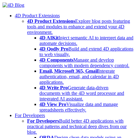
Skip
to
4D Product Extensions
content
4D Product Extensions
Explore blog posts featuring
tools and modules to enhance and extend your 4D
environment.
4D AIKit
Inject semantic AI to interpret data and
automate decisions.
4D Qodly Pro
Build and extend 4D applications
to web visually.
4D Components
Manage and develop
components with modern dependency control.
Email, Microsoft 365, Gmail
Integrate
authentication, email, and calendar in 4D
applications.
4D Write Pro
Generate data-driven
documents with the 4D word processor and
integrated AI assistant.
4D View Pro
Visualize data and manage
spreadsheets effectively.
For Developers
For Developers
Build better 4D applications with
practical patterns and technical deep dives from our
blog.
ORDA
Design clean data models using an