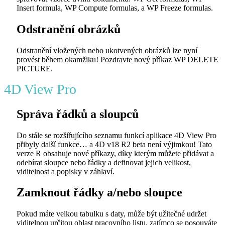
Insert formula
,
WP Compute formulas,
a
WP Freeze formulas
.
Odstranění obrázků
Odstranění vložených nebo ukotvených obrázků lze nyní
provést během okamžiku! Pozdravte nový příkaz
WP DELETE
PICTURE
.
4D View Pro
Správa řádků a sloupců
Do stále se rozšiřujícího seznamu funkcí aplikace 4D View Pro
přibyly další funkce… a 4D v18 R2 beta není výjimkou! Tato
verze R obsahuje nové příkazy, díky kterým můžete přidávat a
odebírat sloupce nebo řádky a definovat jejich velikost,
viditelnost a popisky v záhlaví.
Zamknout řádky a/nebo sloupce
Pokud máte velkou tabulku s daty, může být užitečné udržet
viditelnou určitou oblast pracovního listu, zatímco se posouváte