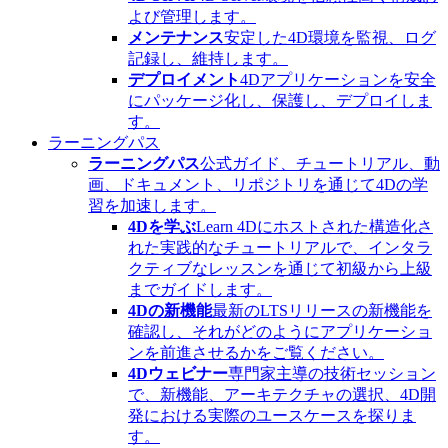
よび管理します。
メンテナンス
安定した4D環境を監視、ログ
記録し、維持します。
デプロイメント
4Dアプリケーションを安全
にパッケージ化し、保護し、デプロイしま
す。
ラーニングパス
ラーニングパス
公式ガイド、チュートリアル、動
画、ドキュメント、リポジトリを通じて4Dの学
習を加速します。
4Dを学ぶ
Learn 4Dにホストされた構造化さ
れた実践的なチュートリアルで、インタラ
クティブなレッスンを通じて初級から上級
までガイドします。
4Dの新機能
最新のLTSリリースの新機能を
確認し、それがどのようにアプリケーショ
ンを前進させるかをご覧ください。
4Dウェビナー
専門家主導の技術セッション
で、新機能、アーキテクチャの選択、4D開
発における実際のユースケースを探りま
す。