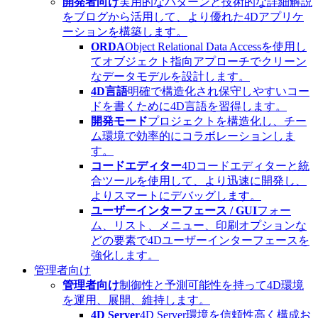
開発者向け
実用的なパターンと技術的な詳細解説
をブログから活用して、より優れた4Dアプリケ
ーションを構築します。
ORDA
Object Relational Data Accessを使用し
てオブジェクト指向アプローチでクリーン
なデータモデルを設計します。
4D言語
明確で構造化され保守しやすいコー
ドを書くために4D言語を習得します。
開発モード
プロジェクトを構造化し、チー
ム環境で効率的にコラボレーションしま
す。
コードエディター
4Dコードエディターと統
合ツールを使用して、より迅速に開発し、
よりスマートにデバッグします。
ユーザーインターフェース / GUI
フォー
ム、リスト、メニュー、印刷オプションな
どの要素で4Dユーザーインターフェースを
強化します。
管理者向け
管理者向け
制御性と予測可能性を持って4D環境
を運用、展開、維持します。
4D Server
4D Server環境を信頼性高く構成お