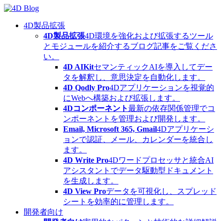
Skip
to
content
4D製品拡張
4D製品拡張
4D環境を強化および拡張するツール
とモジュールを紹介するブログ記事をご覧くださ
い。
4D AIKit
セマンティックAIを導入してデー
タを解釈し、意思決定を自動化します。
4D Qodly Pro
4Dアプリケーションを視覚的
にWebへ構築および拡張します。
4Dコンポーネント
最新の依存関係管理でコ
ンポーネントを管理および開発します。
Email, Microsoft 365, Gmail
4Dアプリケーシ
ョンで認証、メール、カレンダーを統合し
ます。
4D Write Pro
4Dワードプロセッサと統合AI
アシスタントでデータ駆動型ドキュメント
を生成します。
4D View Pro
データを可視化し、スプレッド
シートを効率的に管理します。
開発者向け