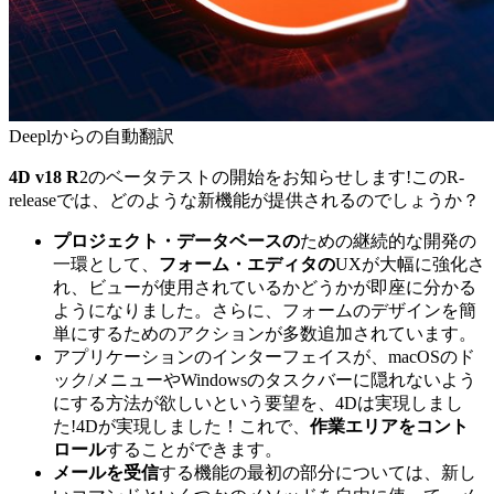
Deeplからの自動翻訳
4D v18 R
2のベータテストの開始をお知らせします!このR-
releaseでは、どのような新機能が提供されるのでしょうか？
プロジェクト・データベースの
ための継続的な開発の
一環として、
フォーム・エディタの
UXが大幅に強化さ
れ、ビューが使用されているかどうかが即座に分かる
ようになりました。さらに、フォームのデザインを簡
単にするためのアクションが多数追加されています。
アプリケーションのインターフェイスが、macOSのド
ック/メニューやWindowsのタスクバーに隠れないよう
にする方法が欲しいという要望を、4Dは実現しまし
た!4Dが実現しました！これで、
作業エリアをコント
ロール
することができます。
メールを受信
する機能の最初の部分については、新し