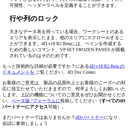
可視性、ヘッダーラベルを定義することができます。
行や列のロック
大きなデータ表を持っている場合、ワークシートのある
エリアを表示したまま、他のエリアにスクロールするこ
とができます。4D v18 R2 Betaには、ペインを作成する
ための新しいコマンド、
VP SET FROZEN PANES
が搭載
されているのはそのためです。
もっと技術的な詳細が必要ですか？にある
4D v18 R2 Beta
の
ドキュメントを
ご覧ください。
4D Doc Center.
お客様のご意見は、製品の品質向上とお客様のニーズへの対
応に役立たせていただきますので、何卒よろしくお願いいた
します。上記の機能についてのご意見をぜひお聞かせくださ
い。
ベータ版 “フォーラムに
投稿してください
（すべての4D
パートナーにアクセス
可能）。
まだパートナーではありませんか？
4Dパートナー
になり、
会話に参加しましょう