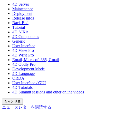
4D Server
Maintenance
Deployment
Release infos
Back End
Tutorial
4D AIKit
4D Components
Generic
User Interface
4D View Pro
4D Write Pro
Email, Microsoft 365, Gmail
4D Qodly Pro
Development Mode
4D Language
ORDA
User Interface / GUI
4D Tutorials
4D Summit sessions and other online videos
もっと見る
ニュースレターを購読する