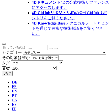
4Dドキュメント
4Dの公式技術リファレンス
にアクセスします。
4D GitHubリポジトリ
4Dの公式GitHubリポ
ジトリをご覧ください。
4D Knowledge Base
テクニカルノートとヒン
トを通じて豊富な技術知識をご覧くださ
い。
カテゴリー
その対象は誰か
タグ
著者
JA
?
DE
FR
EN
PT
CS
ES
IT