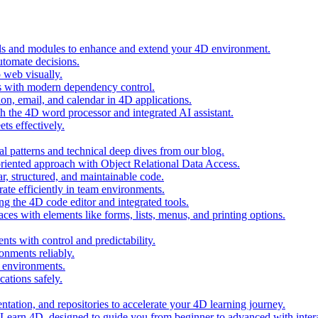
ols and modules to enhance and extend your 4D environment.
automate decisions.
 web visually.
 with modern dependency control.
ion, email, and calendar in 4D applications.
 the 4D word processor and integrated AI assistant.
ts effectively.
al patterns and technical deep dives from our blog.
oriented approach with Object Relational Data Access.
r, structured, and maintainable code.
rate efficiently in team environments.
g the 4D code editor and integrated tools.
ces with elements like forms, lists, menus, and printing options.
ts with control and predictability.
nments reliably.
D environments.
ations safely.
entation, and repositories to accelerate your 4D learning journey.
n Learn 4D, designed to guide you from beginner to advanced with intera