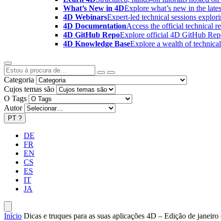
What’s New in 4D
Explore what’s new in the late
4D Webinars
Expert-led technical sessions explor
4D Documentation
Access the official technical r
4D GitHub Repo
Explore official 4D GitHub Rep
4D Knowledge Base
Explore a wealth of technica
Categoria
Cujos temas são
O Tags
Autor
PT
?
DE
FR
EN
CS
ES
IT
JA
Início
Dicas e truques para as suas aplicações 4D – Edição de janeiro