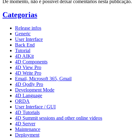
De momento, não é possível deixar comentários nesta publicação.
Categorias
Release infos
Generic
User Interface
Back End
Tutorial
4D AIKit
4D Components
4D View Pro
4D Write Pro
Email, Microsoft 365, Gmail
4D Qodly Pro
Development Mode
4D Language
ORDA
User Interface / GUI
4D Tutorials
4D Summit sessions and other online videos
4D Server
Maintenance
Deployment