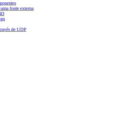
mponentes
e uma fonte externa
 4D
ign
através de UDP