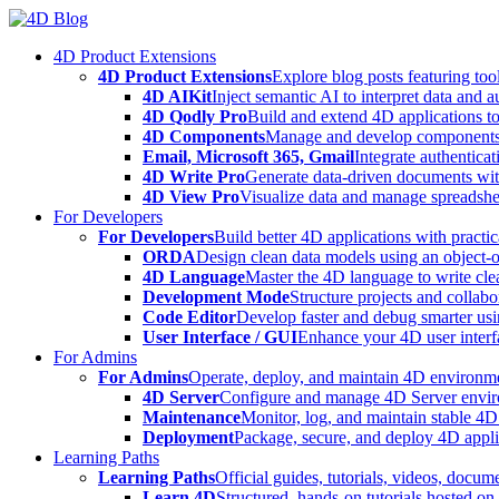
Skip
to
4D Product Extensions
content
4D Product Extensions
Explore blog posts featuring to
4D AIKit
Inject semantic AI to interpret data and 
4D Qodly Pro
Build and extend 4D applications to
4D Components
Manage and develop components
Email, Microsoft 365, Gmail
Integrate authenticat
4D Write Pro
Generate data-driven documents with
4D View Pro
Visualize data and manage spreadshee
For Developers
For Developers
Build better 4D applications with practic
ORDA
Design clean data models using an object-
4D Language
Master the 4D language to write clea
Development Mode
Structure projects and collabo
Code Editor
Develop faster and debug smarter usin
User Interface / GUI
Enhance your 4D user interfa
For Admins
For Admins
Operate, deploy, and maintain 4D environmen
4D Server
Configure and manage 4D Server enviro
Maintenance
Monitor, log, and maintain stable 4
Deployment
Package, secure, and deploy 4D applic
Learning Paths
Learning Paths
Official guides, tutorials, videos, docum
Learn 4D
Structured, hands-on tutorials hosted o