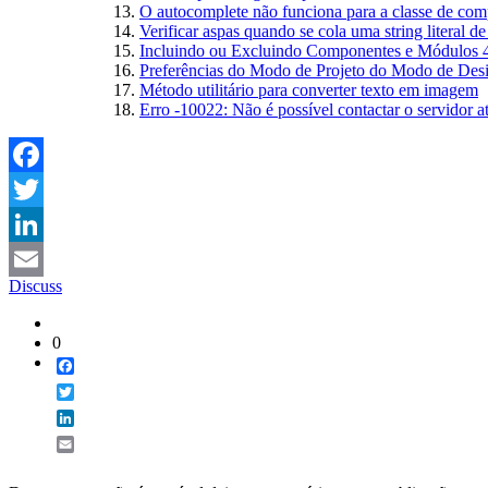
O autocomplete não funciona para a classe de co
Verificar aspas quando se cola uma string literal d
Incluindo ou Excluindo Componentes e Módulos
Preferências do Modo de Projeto do Modo de Des
Método utilitário para converter texto em imagem
Erro -10022: Não é possível contactar o servidor 
Facebook
Twitter
LinkedIn
Discuss
Email
0
Facebook
Twitter
LinkedIn
Email