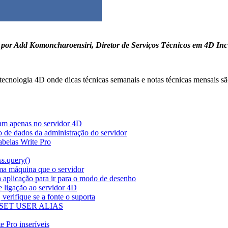
por Add Komoncharoensiri, Diretor de Serviços Técnicos em 4D Inc
tecnologia 4D onde dicas técnicas semanais e notas técnicas mensais s
apenas no servidor 4D
o de dados da administração do servidor
abelas Write Pro
s.query()
a máquina que o servidor
a aplicação para ir para o modo de desenho
e ligação ao servidor 4D
verifique se a fonte o suporta
 SET USER ALIAS
e Pro inseríveis