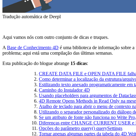
Tradução automática de Deepl
Aqui vamos nós com outro conjunto de dicas e truques.
A
Base de Conhecimento 4D
é uma biblioteca de informação sobre a 
problema; aqui está uma compilação das últimas semanas.
Esta publicação do blogue abrange
15 dicas
:
CREATE DATA FILE e OPEN DATA FILE falham 
Como determinar a localização da estrutura/arquiv
Estilizando texto anexado programaticamente em t
Caminho do Instalador 4D
Usando placeholders para argumentos de Dataclass
4D Remote Opens Methods in Read Only na mesm
Atalho de teclado para abrir o menu de contexto n
Utilizando o separador personalizado do diálogo d
Se um atributo de fonte não funciona no Write Pro, 
Diferenças entre CHANGE CURRENT USER e
Opções do parâmetro query() querySettings
Tornar apenas algumas partes da tabela do 4D Writ