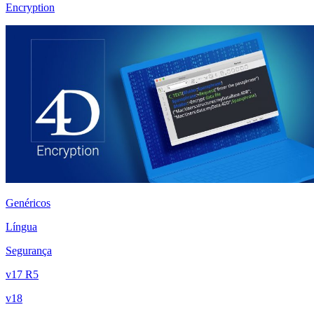
Encryption
Genéricos
Língua
Segurança
v17 R5
v18