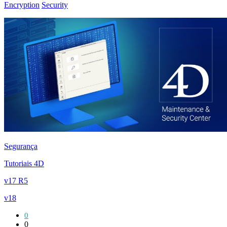
Encryption
Security
Segurança
Tutoriais 4D
v17 R5
v18
0
0