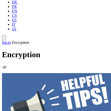
DE
FR
EN
CS
ES
IT
JA
Início
Encryption
Encryption
-pt