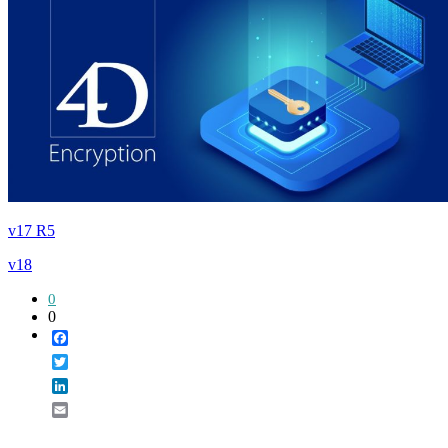
v17 R5
v18
0
0
Facebook
Twitter
LinkedIn
Email