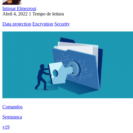
Intissar Elmezroui
Abril 4, 2022
1 Tempo de leitura
Data protection
Encryption
Security
Comandos
Segurança
v19