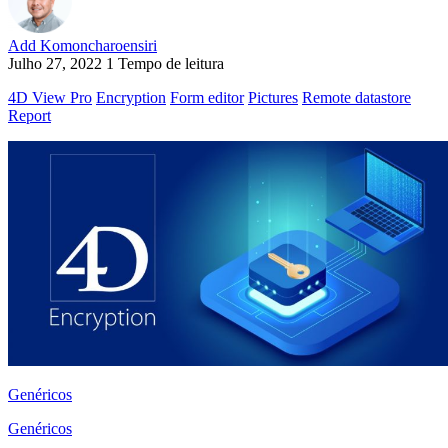
Add Komoncharoensiri
Julho 27, 2022
1 Tempo de leitura
4D View Pro
Encryption
Form editor
Pictures
Remote datastore
Report
Genéricos
Genéricos