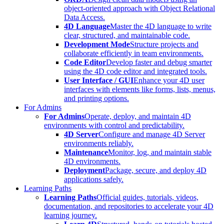
object-oriented approach with Object Relational
Data Access.
4D Language
Master the 4D language to write
clear, structured, and maintainable code.
Development Mode
Structure projects and
collaborate efficiently in team environments.
Code Editor
Develop faster and debug smarter
using the 4D code editor and integrated tools.
User Interface / GUI
Enhance your 4D user
interfaces with elements like forms, lists, menus,
and printing options.
For Admins
For Admins
Operate, deploy, and maintain 4D
environments with control and predictability.
4D Server
Configure and manage 4D Server
environments reliably.
Maintenance
Monitor, log, and maintain stable
4D environments.
Deployment
Package, secure, and deploy 4D
applications safely.
Learning Paths
Learning Paths
Official guides, tutorials, videos,
documentation, and repositories to accelerate your 4D
learning journey.