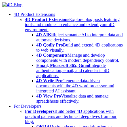
Skip
to
4D Product Extensions
content
4D Product Extensions
Explore blog posts featuring
tools and modules to enhance and extend your 4D
environment.
4D AIKit
Inject semantic AI to interpret data and
automate decisions.
4D Qodly Pro
Build and extend 4D applications
to web visually.
4D Components
Manage and develop
components with modern dependency control.
Email, Microsoft 365, Gmail
Integrate
authentication, email, and calendar in 4D
applications.
4D Write Pro
Generate data-driven
documents with the 4D word processor and
integrated AI assistant.
4D View Pro
Visualize data and manage
spreadsheets effectively.
For Developers
For Developers
Build better 4D applications with
practical patterns and technical deep dives from our
blog.
ORDA
Design clean data models using an