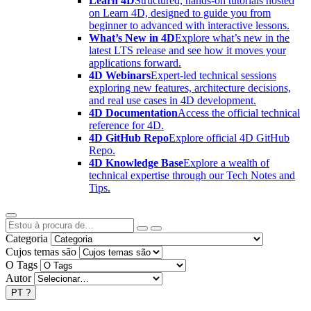
Learn 4D
Structured, hands-on tutorials hosted
on Learn 4D, designed to guide you from
beginner to advanced with interactive lessons.
What’s New in 4D
Explore what’s new in the
latest LTS release and see how it moves your
applications forward.
4D Webinars
Expert-led technical sessions
exploring new features, architecture decisions,
and real use cases in 4D development.
4D Documentation
Access the official technical
reference for 4D.
4D GitHub Repo
Explore official 4D GitHub
Repo.
4D Knowledge Base
Explore a wealth of
technical expertise through our Tech Notes and
Tips.
Categoria
Cujos temas são
O Tags
Autor
PT
?