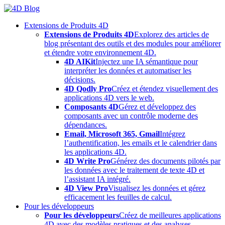
Skip
to
Extensions de Produits 4D
content
Extensions de Produits 4D
Explorez des articles de
blog présentant des outils et des modules pour améliorer
et étendre votre environnement 4D.
4D AIKit
Injectez une IA sémantique pour
interpréter les données et automatiser les
décisions.
4D Qodly Pro
Créez et étendez visuellement des
applications 4D vers le web.
Composants 4D
Gérez et développez des
composants avec un contrôle moderne des
dépendances.
Email, Microsoft 365, Gmail
Intégrez
l’authentification, les emails et le calendrier dans
les applications 4D.
4D Write Pro
Générez des documents pilotés par
les données avec le traitement de texte 4D et
l’assistant IA intégré.
4D View Pro
Visualisez les données et gérez
efficacement les feuilles de calcul.
Pour les développeurs
Pour les développeurs
Créez de meilleures applications
4D avec des modèles pratiques et des analyses