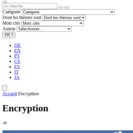
Catégorie
Dont les thèmes sont
Mots clés
Auteur
FR
?
DE
EN
PT
CS
ES
IT
JA
Accueil
Encryption
Encryption
-fr