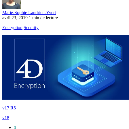
Marie-Sophie Landrieu-Yvert
avril 23, 2019
1 min de lecture
Encryption
Security
v17 R5
v18
0