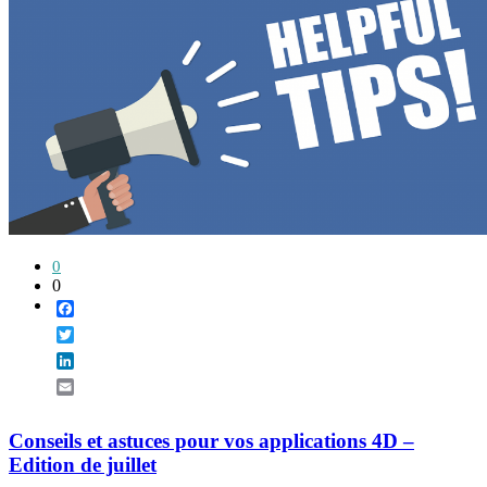
0
0
Facebook
Twitter
LinkedIn
Email
Conseils et astuces pour vos applications 4D –
Edition de juillet