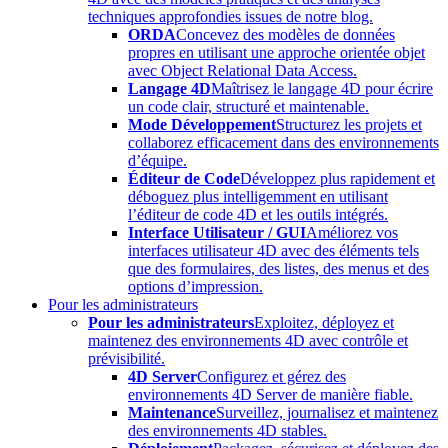
techniques approfondies issues de notre blog.
ORDA
Concevez des modèles de données
propres en utilisant une approche orientée objet
avec Object Relational Data Access.
Langage 4D
Maîtrisez le langage 4D pour écrire
un code clair, structuré et maintenable.
Mode Développement
Structurez les projets et
collaborez efficacement dans des environnements
d’équipe.
Éditeur de Code
Développez plus rapidement et
déboguez plus intelligemment en utilisant
l’éditeur de code 4D et les outils intégrés.
Interface Utilisateur / GUI
Améliorez vos
interfaces utilisateur 4D avec des éléments tels
que des formulaires, des listes, des menus et des
options d’impression.
Pour les administrateurs
Pour les administrateurs
Exploitez, déployez et
maintenez des environnements 4D avec contrôle et
prévisibilité.
4D Server
Configurez et gérez des
environnements 4D Server de manière fiable.
Maintenance
Surveillez, journalisez et maintenez
des environnements 4D stables.