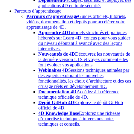
Déploiement
Packagez, sécurisez et déployez des
applications 4D en toute sécurité.
Parcours d’apprentissage
Parcours d’apprentissage
Guides officiels, tutoriels,
vidéos, documentation et dépôts pour accélérer votre
apprentissage de 4D.
Apprendre 4D
Tutoriels structurés et pratiques
hébergés sur Learn 4D, conçus pour vous guider
du niveau débutant à avancé avec des leçons
interactives.
Nouveautés de 4D
Découvrez les nouveautés de
la dernière version LTS et voyez comment elles
font évoluer vos applications.
Webinaires 4D
Sessions techniques animées par
des experts explorant les nouvelles
fonctionnalités, les choix d’architecture et des cas
d’usage réels en développement 4D.
Documentation 4D
Accédez à la référence
technique officielle de 4D.
Dépôt GitHub 4D
Explorez le dépôt GitHub
officiel de 4D.
4D Knowledge Base
Explorez une richesse
d’expertise technique à travers nos notes
techniques et conseils.