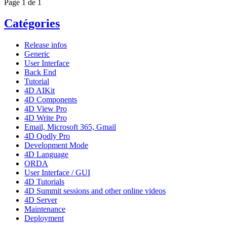
Page 1 de 1
Catégories
Release infos
Generic
User Interface
Back End
Tutorial
4D AIKit
4D Components
4D View Pro
4D Write Pro
Email, Microsoft 365, Gmail
4D Qodly Pro
Development Mode
4D Language
ORDA
User Interface / GUI
4D Tutorials
4D Summit sessions and other online videos
4D Server
Maintenance
Deployment