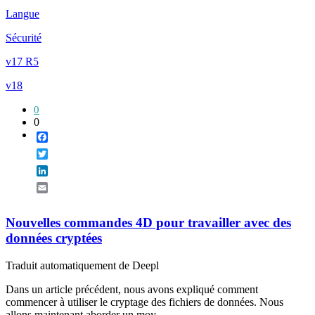
Langue
Sécurité
v17 R5
v18
0
0
Facebook
Twitter
LinkedIn
Email
Nouvelles commandes 4D pour travailler avec des
données cryptées
Traduit automatiquement de Deepl
Dans un article précédent, nous avons expliqué comment
commencer à utiliser le cryptage des fichiers de données. Nous
allons maintenant aborder un moy...