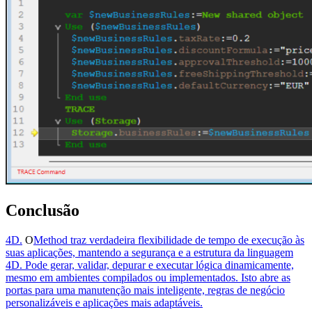
Conclusão
4D
.
O
Method
traz verdadeira flexibilidade de tempo de execução às
suas aplicações, mantendo a segurança e a estrutura da linguagem
4D. Pode gerar, validar, depurar e executar lógica dinamicamente,
mesmo em ambientes compilados ou implementados. Isto abre as
portas para uma manutenção mais inteligente, regras de negócio
personalizáveis e aplicações mais adaptáveis.