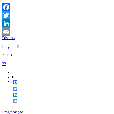
Facebook
Twitter
LinkedIn
Discuss
Email
Língua 4D
21 R3
22
0
Facebook
Twitter
LinkedIn
Email
Programação