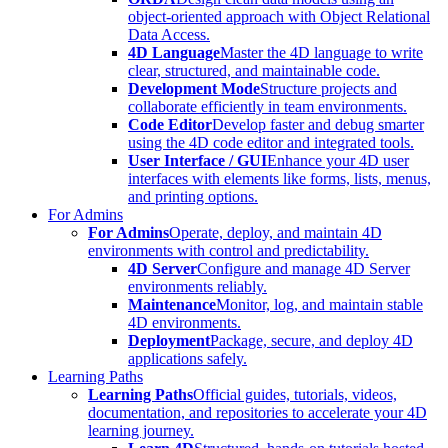
object-oriented approach with Object Relational
Data Access.
4D Language
Master the 4D language to write
clear, structured, and maintainable code.
Development Mode
Structure projects and
collaborate efficiently in team environments.
Code Editor
Develop faster and debug smarter
using the 4D code editor and integrated tools.
User Interface / GUI
Enhance your 4D user
interfaces with elements like forms, lists, menus,
and printing options.
For Admins
For Admins
Operate, deploy, and maintain 4D
environments with control and predictability.
4D Server
Configure and manage 4D Server
environments reliably.
Maintenance
Monitor, log, and maintain stable
4D environments.
Deployment
Package, secure, and deploy 4D
applications safely.
Learning Paths
Learning Paths
Official guides, tutorials, videos,
documentation, and repositories to accelerate your 4D
learning journey.