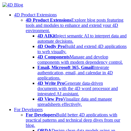
Skip
to
4D Product Extensions
content
4D Product Extensions
Explore blog posts featuring
tools and modules to enhance and extend your 4D
environment.
4D AIKit
Inject semantic AI to interpret data and
automate decisions.
4D Qodly Pro
Build and extend 4D applications
to web visually.
4D Components
Manage and develop
components with modern dependency control.
Email, Microsoft 365, Gmail
Integrate
authentication, email, and calendar in 4D
applications.
4D Write Pro
Generate data-driven
documents with the 4D word processor and
integrated AI assistant.
4D View Pro
Visualize data and manage
spreadsheets effectively.
For Developers
For Developers
Build better 4D applications with
practical patterns and technical deep dives from our
blog.
ORDA
Design clean data models using an