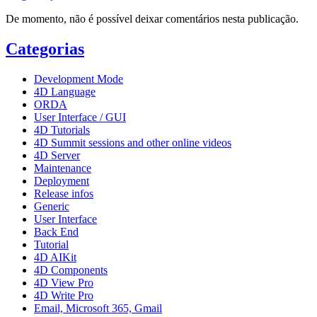
De momento, não é possível deixar comentários nesta publicação.
Categorias
Development Mode
4D Language
ORDA
User Interface / GUI
4D Tutorials
4D Summit sessions and other online videos
4D Server
Maintenance
Deployment
Release infos
Generic
User Interface
Back End
Tutorial
4D AIKit
4D Components
4D View Pro
4D Write Pro
Email, Microsoft 365, Gmail