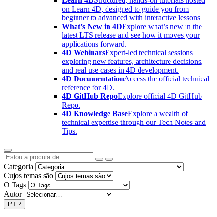
Learn 4D
Structured, hands-on tutorials hosted
on Learn 4D, designed to guide you from
beginner to advanced with interactive lessons.
What’s New in 4D
Explore what’s new in the
latest LTS release and see how it moves your
applications forward.
4D Webinars
Expert-led technical sessions
exploring new features, architecture decisions,
and real use cases in 4D development.
4D Documentation
Access the official technical
reference for 4D.
4D GitHub Repo
Explore official 4D GitHub
Repo.
4D Knowledge Base
Explore a wealth of
technical expertise through our Tech Notes and
Tips.
Categoria
Cujos temas são
O Tags
Autor
PT
?