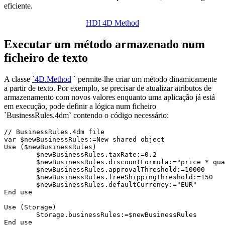
eficiente.
HDI 4D Method
Executar um método armazenado num
ficheiro de texto
A classe
`
4D
.
Method
` permite-lhe criar um método dinamicamente
a partir de texto. Por exemplo, se precisar de atualizar atributos de
armazenamento com novos valores enquanto uma aplicação já está
em execução, pode definir a lógica num ficheiro
`BusinessRules.4dm` contendo o código necessário:
// BusinessRules.4dm file

var $newBusinessRules:=New shared object

Use ($newBusinessRules)

	$newBusinessRules.taxRate:=0.2

	$newBusinessRules.discountFormula:="price * quantity * discountRate"

	$newBusinessRules.approvalThreshold:=10000

	$newBusinessRules.freeShippingThreshold:=150

	$newBusinessRules.defaultCurrency:="EUR"

End use 

Use (Storage)

	Storage.businessRules:=$newBusinessRules

End use  