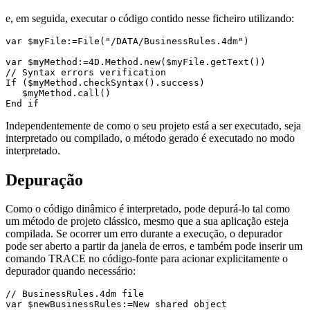
e, em seguida, executar o código contido nesse ficheiro utilizando:
var $myFile:=File("/DATA/BusinessRules.4dm")

var $myMethod:=4D.Method.new($myFile.getText())

// Syntax errors verification

If ($myMethod.checkSyntax().success)

   $myMethod.call()

Independentemente de como o seu projeto está a ser executado, seja
interpretado ou compilado, o método gerado é executado no modo
interpretado.
Depuração
Como o código dinâmico é interpretado, pode depurá-lo tal como
um método de projeto clássico, mesmo que a sua aplicação esteja
compilada. Se ocorrer um erro durante a execução, o depurador
pode ser aberto a partir da janela de erros, e também pode inserir um
comando
TRACE
no código-fonte para acionar explicitamente o
depurador quando necessário:
// BusinessRules.4dm file

var $newBusinessRules:=New shared object
