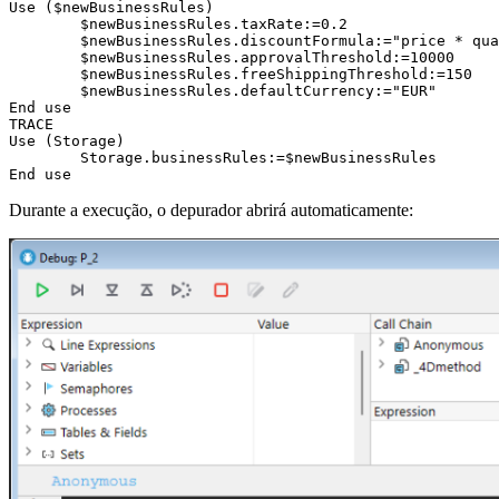
Use ($newBusinessRules)

	$newBusinessRules.taxRate:=0.2

	$newBusinessRules.discountFormula:="price * quantity * discountRate"

	$newBusinessRules.approvalThreshold:=10000

	$newBusinessRules.freeShippingThreshold:=150

	$newBusinessRules.defaultCurrency:="EUR"

End use 

TRACE

Use (Storage)

	Storage.businessRules:=$newBusinessRules

End use 
Durante a execução, o depurador abrirá automaticamente: