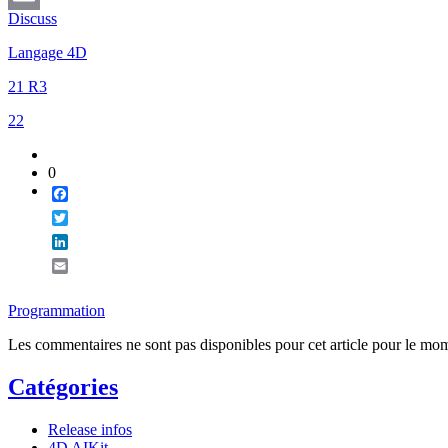
Discuss
Email
Langage 4D
21 R3
22
0
Facebook
Twitter
LinkedIn
Email
Programmation
Les commentaires ne sont pas disponibles pour cet article pour le mo
Catégories
Release infos
4D AIKit