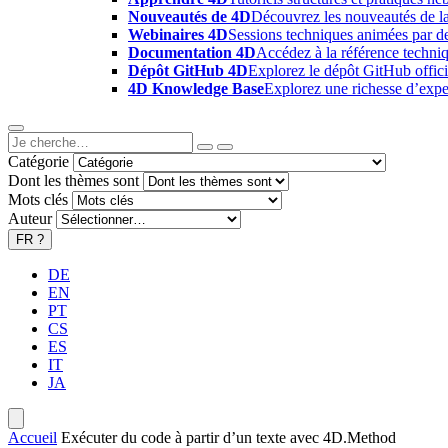
Nouveautés de 4D
Découvrez les nouveautés de la
Webinaires 4D
Sessions techniques animées par des
Documentation 4D
Accédez à la référence techniq
Dépôt GitHub 4D
Explorez le dépôt GitHub offici
4D Knowledge Base
Explorez une richesse d’exper
Catégorie
Dont les thèmes sont
Mots clés
Auteur
FR
?
DE
EN
PT
CS
ES
IT
JA
Accueil
Exécuter du code à partir d’un texte avec 4D.Method