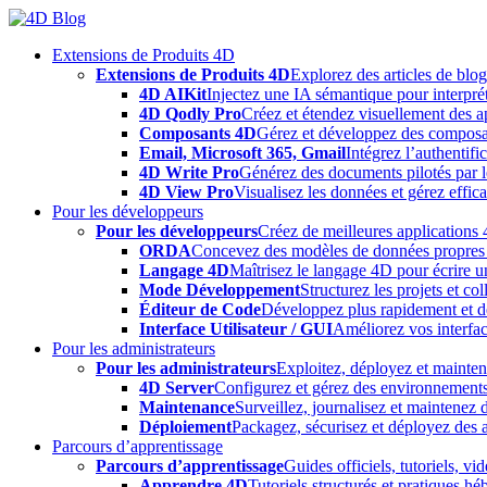
Skip
to
Extensions de Produits 4D
content
Extensions de Produits 4D
Explorez des articles de blo
4D AIKit
Injectez une IA sémantique pour interprét
4D Qodly Pro
Créez et étendez visuellement des a
Composants 4D
Gérez et développez des composa
Email, Microsoft 365, Gmail
Intégrez l’authentifi
4D Write Pro
Générez des documents pilotés par le
4D View Pro
Visualisez les données et gérez effica
Pour les développeurs
Pour les développeurs
Créez de meilleures applications 
ORDA
Concevez des modèles de données propres e
Langage 4D
Maîtrisez le langage 4D pour écrire un
Mode Développement
Structurez les projets et c
Éditeur de Code
Développez plus rapidement et déb
Interface Utilisateur / GUI
Améliorez vos interfac
Pour les administrateurs
Pour les administrateurs
Exploitez, déployez et mainten
4D Server
Configurez et gérez des environnements
Maintenance
Surveillez, journalisez et maintenez
Déploiement
Packagez, sécurisez et déployez des a
Parcours d’apprentissage
Parcours d’apprentissage
Guides officiels, tutoriels, v
Apprendre 4D
Tutoriels structurés et pratiques 