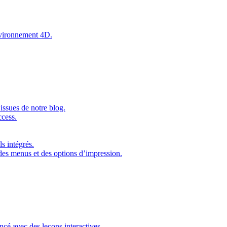
environnement 4D.
issues de notre blog.
ccess.
s intégrés.
 des menus et des options d’impression.
ncé avec des leçons interactives.