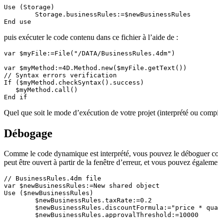
Use (Storage)

	Storage.businessRules:=$newBusinessRules

End use  
puis exécuter le code contenu dans ce fichier à l’aide de :
var $myFile:=File("/DATA/BusinessRules.4dm")

var $myMethod:=4D.Method.new($myFile.getText())

// Syntax errors verification

If ($myMethod.checkSyntax().success)

   $myMethod.call()

Quel que soit le mode d’exécution de votre projet (interprété ou comp
Débogage
Comme le code dynamique est interprété, vous pouvez le déboguer com
peut être ouvert à partir de la fenêtre d’erreur, et vous pouvez égal
// BusinessRules.4dm file

var $newBusinessRules:=New shared object

Use ($newBusinessRules)

	$newBusinessRules.taxRate:=0.2

	$newBusinessRules.discountFormula:="price * quantity * discountRate"

	$newBusinessRules.approvalThreshold:=10000
