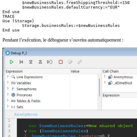
	$newBusinessRules.freeShippingThreshold:=150

	$newBusinessRules.defaultCurrency:="EUR"

End use 

TRACE

Use (Storage)

	Storage.businessRules:=$newBusinessRules

End use 
Pendant l’exécution, le débogueur s’ouvrira automatiquement :