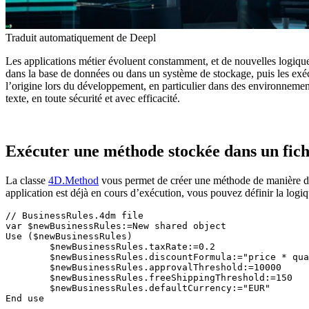
Traduit automatiquement de Deepl
Les applications métier évoluent constamment, et de nouvelles logique
dans la base de données ou dans un système de stockage, puis les exéc
l’origine lors du développement, en particulier dans des environneme
texte, en toute sécurité et avec efficacité.
Exécuter une méthode stockée dans un fich
La classe
4D
.
Method
vous permet de créer une méthode de manière dyna
application est déjà en cours d’exécution, vous pouvez définir la log
// BusinessRules.4dm file

var $newBusinessRules:=New shared object

Use ($newBusinessRules)

	$newBusinessRules.taxRate:=0.2

	$newBusinessRules.discountFormula:="price * quantity * discountRate"

	$newBusinessRules.approvalThreshold:=10000

	$newBusinessRules.freeShippingThreshold:=150

	$newBusinessRules.defaultCurrency:="EUR"

End use 
