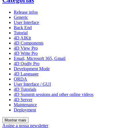
Release infos
Generic
User Interface
Back End
Tutorial
4D AIKit
4D Components
4D View Pro
4D Write Pro
Email, Microsoft 365, Gmail
4D Qodly Pro
Development Mode
4D Language
ORDA
User Interface / GUI
4D Tutorials
4D Summit sessions and other online videos
4D Server
Maintenance
Deployment
Mostrar mais
Assine a nossa newsletter