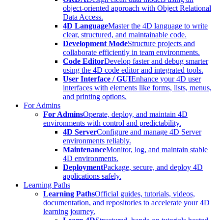
object-oriented approach with Object Relational
Data Access.
4D Language
Master the 4D language to write
clear, structured, and maintainable code.
Development Mode
Structure projects and
collaborate efficiently in team environments.
Code Editor
Develop faster and debug smarter
using the 4D code editor and integrated tools.
User Interface / GUI
Enhance your 4D user
interfaces with elements like forms, lists, menus,
and printing options.
For Admins
For Admins
Operate, deploy, and maintain 4D
environments with control and predictability.
4D Server
Configure and manage 4D Server
environments reliably.
Maintenance
Monitor, log, and maintain stable
4D environments.
Deployment
Package, secure, and deploy 4D
applications safely.
Learning Paths
Learning Paths
Official guides, tutorials, videos,
documentation, and repositories to accelerate your 4D
learning journey.