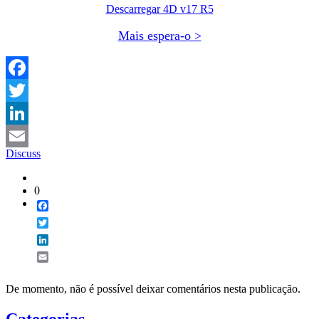
Descarregar 4D v17 R5
Mais espera-o >
Facebook
Twitter
LinkedIn
Discuss
Email
0
Facebook
Twitter
LinkedIn
Email
De momento, não é possível deixar comentários nesta publicação.
Categorias