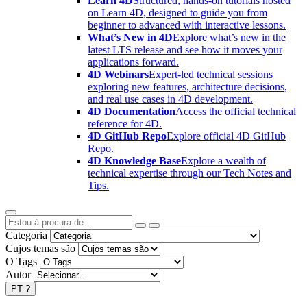
Learn 4D
Structured, hands-on tutorials hosted
on Learn 4D, designed to guide you from
beginner to advanced with interactive lessons.
What’s New in 4D
Explore what’s new in the
latest LTS release and see how it moves your
applications forward.
4D Webinars
Expert-led technical sessions
exploring new features, architecture decisions,
and real use cases in 4D development.
4D Documentation
Access the official technical
reference for 4D.
4D GitHub Repo
Explore official 4D GitHub
Repo.
4D Knowledge Base
Explore a wealth of
technical expertise through our Tech Notes and
Tips.
Categoria
Cujos temas são
O Tags
Autor
PT
?