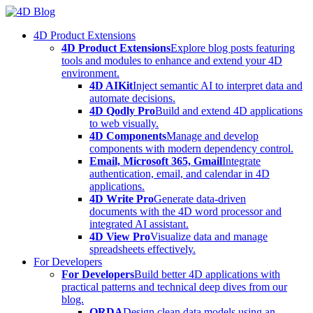
Skip
to
4D Product Extensions
content
4D Product Extensions
Explore blog posts featuring
tools and modules to enhance and extend your 4D
environment.
4D AIKit
Inject semantic AI to interpret data and
automate decisions.
4D Qodly Pro
Build and extend 4D applications
to web visually.
4D Components
Manage and develop
components with modern dependency control.
Email, Microsoft 365, Gmail
Integrate
authentication, email, and calendar in 4D
applications.
4D Write Pro
Generate data-driven
documents with the 4D word processor and
integrated AI assistant.
4D View Pro
Visualize data and manage
spreadsheets effectively.
For Developers
For Developers
Build better 4D applications with
practical patterns and technical deep dives from our
blog.
ORDA
Design clean data models using an