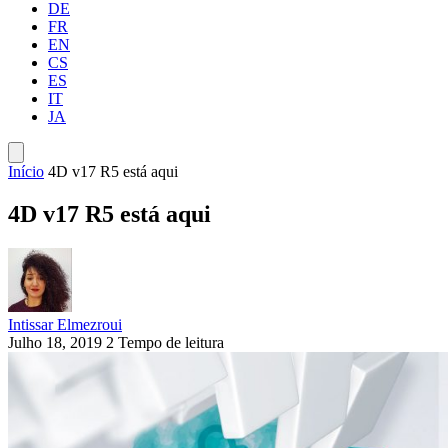
DE
FR
EN
CS
ES
IT
JA
Início
4D v17 R5 está aqui
4D v17 R5 está aqui
Intissar Elmezroui
Julho 18, 2019
2 Tempo de leitura