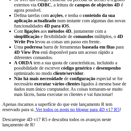
externos via
ODBC
, a leitura de
campos de objectos 4D
é
agora possível.
Defina tarefas com
acções
, e tenha o
conteúdo da sua
aplicação actualizado
num instante com algumas das novas
funcionalidades
4D para iOS
.
Com
ligações
aos
métodos 4D
, juntamente com a
simplificação
e flexibilidade de
comandos
múltiplos, o
4D
Write Pro
levou as coisas um passo em frente.
Uma
poderosa
barra de ferramentas
baseada em fitas
para
4D View Pro
está disponível para um acesso rápido a
diferentes comandos.
A ORDA
tem a sua quota de características, incluindo a
possibilidade de escrever
código genérico
e
desempenho
optimizado no modo
cliente/servidor
.
Não há mais necessidade
de
configuração
especial se for
necessário
executar vários clientes
ligados à mesma base de
dados num único computador. As coisas tornaram-se muito
mais fáceis, basta executar os clientes e vai funcionar!
Apenas riscamos a superfície do que este lançamento R tem
reservado para si.
Ver todos os posts no blogue para 4D v17 R5
!
Descarregue 4D v17 R5 e descubra todos os avanços neste
lançamento de R!