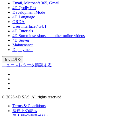
Email, Microsoft 365, Gmail
4D Qodly Pro
Development Mode
4D Language
ORDA
User Interface / GUI
4D Tutorials
4D Summit sessions and other online videos
4D Server
Maintenance
Deployment
もっと見る
ニュースレターを購読する
© 2026 4D SAS. All rights reserved.
Terms & Conditions
法律上の表示