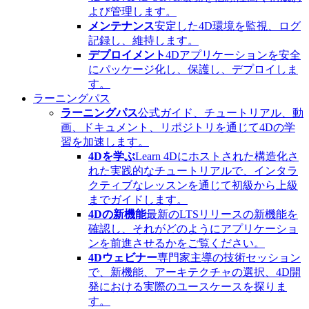
よび管理します。
メンテナンス
安定した4D環境を監視、ログ
記録し、維持します。
デプロイメント
4Dアプリケーションを安全
にパッケージ化し、保護し、デプロイしま
す。
ラーニングパス
ラーニングパス
公式ガイド、チュートリアル、動
画、ドキュメント、リポジトリを通じて4Dの学
習を加速します。
4Dを学ぶ
Learn 4Dにホストされた構造化さ
れた実践的なチュートリアルで、インタラ
クティブなレッスンを通じて初級から上級
までガイドします。
4Dの新機能
最新のLTSリリースの新機能を
確認し、それがどのようにアプリケーショ
ンを前進させるかをご覧ください。
4Dウェビナー
専門家主導の技術セッション
で、新機能、アーキテクチャの選択、4D開
発における実際のユースケースを探りま
す。