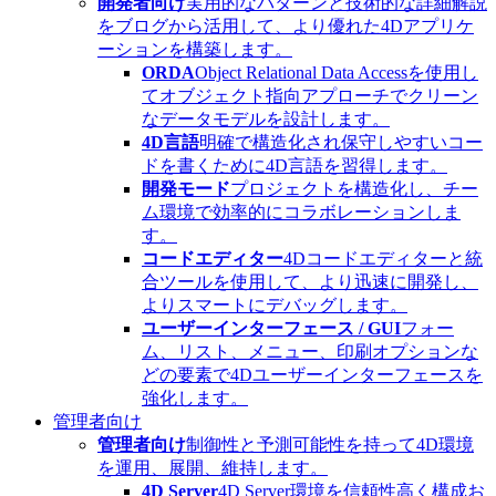
開発者向け
実用的なパターンと技術的な詳細解説
をブログから活用して、より優れた4Dアプリケ
ーションを構築します。
ORDA
Object Relational Data Accessを使用し
てオブジェクト指向アプローチでクリーン
なデータモデルを設計します。
4D言語
明確で構造化され保守しやすいコー
ドを書くために4D言語を習得します。
開発モード
プロジェクトを構造化し、チー
ム環境で効率的にコラボレーションしま
す。
コードエディター
4Dコードエディターと統
合ツールを使用して、より迅速に開発し、
よりスマートにデバッグします。
ユーザーインターフェース / GUI
フォー
ム、リスト、メニュー、印刷オプションな
どの要素で4Dユーザーインターフェースを
強化します。
管理者向け
管理者向け
制御性と予測可能性を持って4D環境
を運用、展開、維持します。
4D Server
4D Server環境を信頼性高く構成お