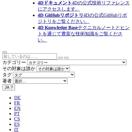
4Dドキュメント
4Dの公式技術リファレンス
にアクセスします。
4D GitHubリポジトリ
4Dの公式GitHubリポ
ジトリをご覧ください。
4D Knowledge Base
テクニカルノートとヒン
トを通じて豊富な技術知識をご覧くださ
い。
カテゴリー
その対象は誰か
タグ
著者
JA
?
DE
FR
EN
PT
CS
ES
IT