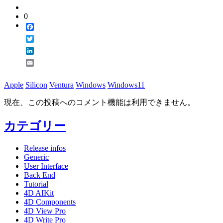
0
Facebook
Twitter
LinkedIn
Email
Apple
Silicon
Ventura
Windows
Windows11
現在、この投稿へのコメント機能は利用できません。
カテゴリー
Release infos
Generic
User Interface
Back End
Tutorial
4D AIKit
4D Components
4D View Pro
4D Write Pro