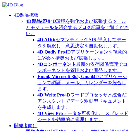
Skip
to
content
4D製品拡張
4D製品拡張
4D環境を強化および拡張するツール
とモジュールを紹介するブログ記事をご覧くださ
い。
4D AIKit
セマンティックAIを導入してデー
タを解釈し、意思決定を自動化します。
4D Qodly Pro
4Dアプリケーションを視覚的
にWebへ構築および拡張します。
4Dコンポーネント
最新の依存関係管理でコ
ンポーネントを管理および開発します。
Email, Microsoft 365, Gmail
4Dアプリケーシ
ョンで認証、メール、カレンダーを統合し
ます。
4D Write Pro
4Dワードプロセッサと統合AI
アシスタントでデータ駆動型ドキュメント
を生成します。
4D View Pro
データを可視化し、スプレッド
シートを効率的に管理します。
開発者向け