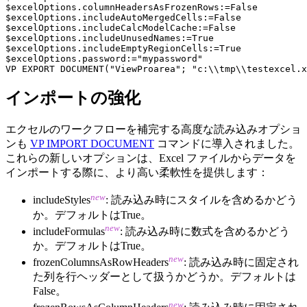
$excelOptions.columnHeadersAsFrozenRows:=False

$excelOptions.includeAutoMergedCells:=False

$excelOptions.includeCalcModelCache:=False

$excelOptions.includeUnusedNames:=True

$excelOptions.includeEmptyRegionCells:=True

$excelOptions.password:="mypassword"

VP EXPORT DOCUMENT("ViewProarea"; "c:\\tmp\\testexcel.x
インポートの強化
エクセルのワークフローを補完する高度な読み込みオプショ
ンも
VP IMPORT DOCUMENT
コマンドに導入されました。
これらの新しいオプションは、Excel ファイルからデータを
インポートする際に、より高い柔軟性を提供します：
new
includeStyles
: 読み込み時にスタイルを含めるかどう
か。デフォルトはTrue。
new
includeFormulas
: 読み込み時に数式を含めるかどう
か。デフォルトはTrue。
new
frozenColumnsAsRowHeaders
: 読み込み時に固定され
た列を行ヘッダーとして扱うかどうか。デフォルトは
False。
new