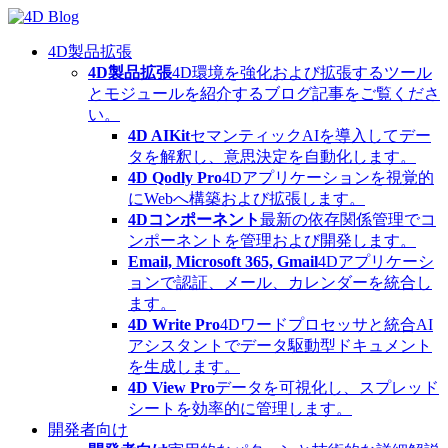
Skip
to
content
4D製品拡張
4D製品拡張
4D環境を強化および拡張するツール
とモジュールを紹介するブログ記事をご覧くださ
い。
4D AIKit
セマンティックAIを導入してデー
タを解釈し、意思決定を自動化します。
4D Qodly Pro
4Dアプリケーションを視覚的
にWebへ構築および拡張します。
4Dコンポーネント
最新の依存関係管理でコ
ンポーネントを管理および開発します。
Email, Microsoft 365, Gmail
4Dアプリケーシ
ョンで認証、メール、カレンダーを統合し
ます。
4D Write Pro
4Dワードプロセッサと統合AI
アシスタントでデータ駆動型ドキュメント
を生成します。
4D View Pro
データを可視化し、スプレッド
シートを効率的に管理します。
開発者向け