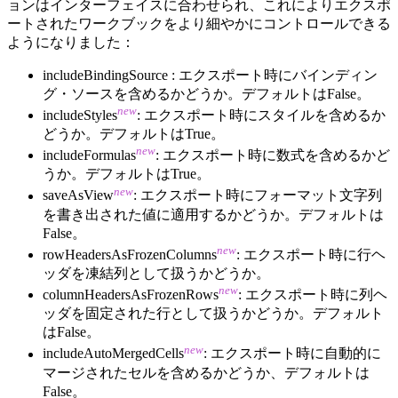
ョンはインターフェイスに合わせられ、これによりエクスポ
ートされたワークブックをより細やかにコントロールできる
ようになりました：
includeBindingSource : エクスポート時にバインディン
グ・ソースを含めるかどうか。デフォルトはFalse。
new
includeStyles
: エクスポート時にスタイルを含めるか
どうか。デフォルトはTrue。
new
includeFormulas
: エクスポート時に数式を含めるかど
うか。デフォルトはTrue。
new
saveAsView
: エクスポート時にフォーマット文字列
を書き出された値に適用するかどうか。デフォルトは
False。
new
rowHeadersAsFrozenColumns
: エクスポート時に行ヘ
ッダを凍結列として扱うかどうか。
new
columnHeadersAsFrozenRows
: エクスポート時に列ヘ
ッダを固定された行として扱うかどうか。デフォルト
はFalse。
new
includeAutoMergedCells
: エクスポート時に自動的に
マージされたセルを含めるかどうか、デフォルトは
False。