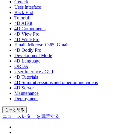
Generic
User Interface
Back End
Tutorial
4D AIKit
4D Components
4D View Pro
4D Write Pro
Email, Microsoft 365, Gmail
4D Qodly Pro
Development Mode
4D Language
ORDA
User Interface / GUI
4D Tutorials
4D Summit sessions and other online videos
4D Server
Maintenance
Deployment
もっと見る
ニュースレターを購読する