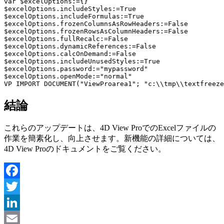
var $excelOptions:={}

$excelOptions.includeStyles:=True

$excelOptions.includeFormulas:=True

$excelOptions.frozenColumnsAsRowHeaders:=False

$excelOptions.frozenRowsAsColumnHeaders:=False

$excelOptions.fullRecalc:=False

$excelOptions.dynamicReferences:=False

$excelOptions.calcOnDemand:=False

$excelOptions.includeUnusedStyles:=True

$excelOptions.password:="mypassword"

$excelOptions.openMode:="normal"

VP IMPORT DOCUMENT("ViewProarea1"; "c:\\tmp\\textfreeze
結論
これらのアップデートは、4D View ProでのExcelファイルの
作業を簡素化し、向上させます。新機能の詳細については、
4D View Proのドキュメントをご覧ください。
Facebook
Twitter
LinkedIn