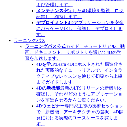
よび管理します。
メンテナンス
安定した4D環境を監視、ログ
記録し、維持します。
デプロイメント
4Dアプリケーションを安全
にパッケージ化し、保護し、デプロイしま
す。
ラーニングパス
ラーニングパス
公式ガイド、チュートリアル、動
画、ドキュメント、リポジトリを通じて4Dの学
習を加速します。
4Dを学ぶ
Learn 4Dにホストされた構造化さ
れた実践的なチュートリアルで、インタラ
クティブなレッスンを通じて初級から上級
までガイドします。
4Dの新機能
最新のLTSリリースの新機能を
確認し、それがどのようにアプリケーショ
ンを前進させるかをご覧ください。
4Dウェビナー
専門家主導の技術セッション
で、新機能、アーキテクチャの選択、4D開
発における実際のユースケースを探りま
す。