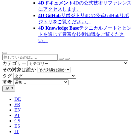
4Dドキュメント
4Dの公式技術リファレンス
にアクセスします。
4D GitHubリポジトリ
4Dの公式GitHubリポ
ジトリをご覧ください。
4D Knowledge Base
テクニカルノートとヒン
トを通じて豊富な技術知識をご覧くださ
い。
カテゴリー
その対象は誰か
タグ
著者
JA
?
DE
FR
EN
PT
CS
ES
IT