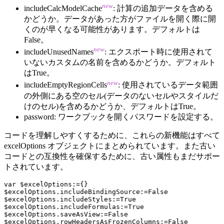
new
includeCalcModelCache
: 計算の追加データを含める
かどうか。データがあった方がファイルを開く際に開
くのが早くなる可能性があります。デフォルトは
False。
new
includeUnusedNames
: エクスポート時に使用されて
いないカスタムの名前を含めるかどうか。デフォルト
はTrue。
new
includeEmptyRegionCells
: 使用されているデータ範囲
の外側にある空のセル(データのないセルやスタイルだ
けのセル)を含めるかどうか、デフォルトはTrue。
password: ワークブックを開くパスワードを設定する。
コードを理解しやすくするために、これらの新機能はすべて
excelOptions オブジェクトにまとめられています。また古い
コードとの互換性を確保するために、古い属性もまだサポー
トされています。
var $excelOptions:={}

$excelOptions.includeBindingSource:=False

$excelOptions.includeStyles:=True

$excelOptions.includeFormulas:=True

$excelOptions.saveAsView:=False

$excelOptions.rowHeadersAsFrozenColumns:=False
