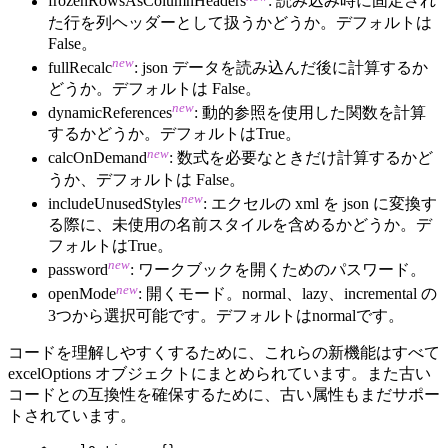
frozenRowsAsColumnHeaders
: 読み込み時に固定され
た行を列ヘッダーとして扱うかどうか。デフォルトは
False。
new
fullRecalc
: json データを読み込んだ後に計算するか
どうか。デフォルトは False。
new
dynamicReferences
: 動的参照を使用した関数を計算
するかどうか。デフォルトはTrue。
new
calcOnDemand
: 数式を必要なときだけ計算するかど
うか、デフォルトは False。
new
includeUnusedStyles
: エクセルの xml を json に変換す
る際に、未使用の名前スタイルを含めるかどうか。デ
フォルトはTrue。
new
password
: ワークブックを開くためのパスワード。
new
openMode
: 開くモード。normal、lazy、incremental の
3つから選択可能です。デフォルトはnormalです。
コードを理解しやすくするために、これらの新機能はすべて
excelOptions オブジェクトにまとめられています。また古い
コードとの互換性を確保するために、古い属性もまだサポー
トされています。