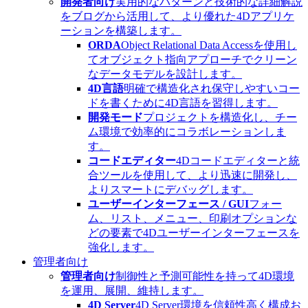
開発者向け
実用的なパターンと技術的な詳細解説
をブログから活用して、より優れた4Dアプリケ
ーションを構築します。
ORDA
Object Relational Data Accessを使用し
てオブジェクト指向アプローチでクリーン
なデータモデルを設計します。
4D言語
明確で構造化され保守しやすいコー
ドを書くために4D言語を習得します。
開発モード
プロジェクトを構造化し、チー
ム環境で効率的にコラボレーションしま
す。
コードエディター
4Dコードエディターと統
合ツールを使用して、より迅速に開発し、
よりスマートにデバッグします。
ユーザーインターフェース / GUI
フォー
ム、リスト、メニュー、印刷オプションな
どの要素で4Dユーザーインターフェースを
強化します。
管理者向け
管理者向け
制御性と予測可能性を持って4D環境
を運用、展開、維持します。
4D Server
4D Server環境を信頼性高く構成お