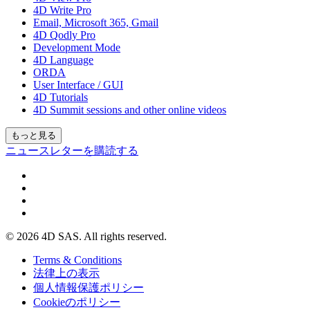
4D Write Pro
Email, Microsoft 365, Gmail
4D Qodly Pro
Development Mode
4D Language
ORDA
User Interface / GUI
4D Tutorials
4D Summit sessions and other online videos
もっと見る
ニュースレターを購読する
© 2026 4D SAS. All rights reserved.
Terms & Conditions
法律上の表示
個人情報保護ポリシー
Cookieのポリシー