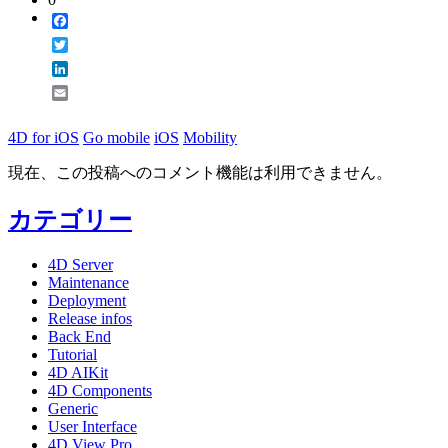
Facebook
Twitter
LinkedIn
Email
4D for iOS
Go mobile
iOS
Mobility
現在、この投稿へのコメント機能は利用できません。
カテゴリー
4D Server
Maintenance
Deployment
Release infos
Back End
Tutorial
4D AIKit
4D Components
Generic
User Interface
4D View Pro