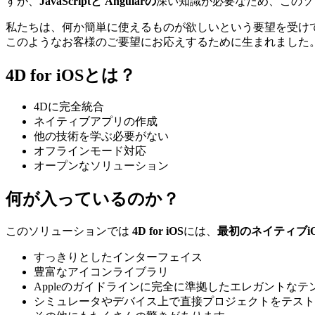
すが、
JavaScriptと
Angularの
深い知識が必要なため、このソ
私たちは、何か簡単に使えるものが欲しいという要望を受け
このようなお客様のご要望にお応えするために生まれました
4D for iOSとは？
4Dに完全統合
ネイティブアプリの作成
他の技術を学ぶ必要がない
オフラインモード対応
オープンなソリューション
何が入っているのか？
このソリューションでは
4D for iOS
には、
最初のネイティブi
すっきりとしたインターフェイス
豊富なアイコンライブラリ
Appleのガイドラインに完全に準拠したエレガントなテ
シミュレータやデバイス上で直接プロジェクトをテスト