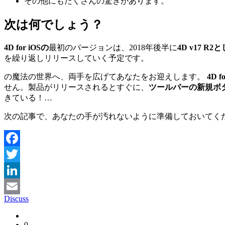
その他にもたくさんの驚きがあります。
次は何でしょう？
4D for iOSの
最初のバージョンは、2018年後半に
4D v17 R2
を繰り返しリリースしていく予定です。
の魔法の世界へ、両手を広げてあなたをお迎えします。
4D f
せん。製品がリリースされるとすぐに、
ツールバーの新規ボ
きている！…
次の記事で、あなたの手が汚れないように準備しておいてく
Facebook
Twitter
LinkedIn
Discuss
Email
0