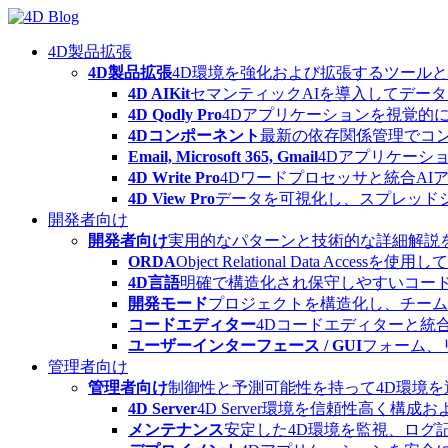
Skip
to
content
4D製品拡張
4D製品拡張
4D環境を強化および拡張するツール
4D AIKit
セマンティックAIを導入してデー
4D Qodly Pro
4Dアプリケーションを視覚的に
4Dコンポーネント
最新の依存関係管理でコ
Email, Microsoft 365, Gmail
4Dアプリケーシ
4D Write Pro
4Dワードプロセッサと統合A
4D View Pro
データを可視化し、スプレッド
開発者向け
開発者向け
実用的なパターンと技術的な詳細解説
ORDA
Object Relational Data
4D言語
明確で構造化され保守しやすいコード
開発モード
プロジェクトを構造化し、チーム
コードエディター
4Dコードエディターと統
ユーザーインターフェース / GUI
フォーム、
管理者向け
管理者向け
制御性と予測可能性を持って4D環境
4D Server
4D Server環境を信頼性高く構成
メンテナンス
安定した4D環境を監視、ログ