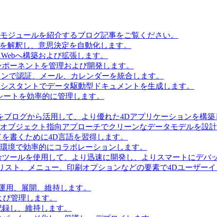
とモジュールを紹介するブログ記事をご覧ください。
タを解釈し、意思決定を自動化します。
Webへ構築および拡張します。
ンポーネントを管理および開発します。
ョンで認証、メール、カレンダーを統合します。
Iアシスタントでデータ駆動型ドキュメントを生成します。
シートを効率的に管理します。
をブログから活用して、より優れた4Dアプリケーションを構築
 Accessを使用してオブジェクト指向アプローチでクリーンなデータモデルを
を書くために4D言語を習得します。
環境で効率的にコラボレーションします。
合ツールを使用して、より迅速に開発し、よりスマートにデバ
リスト、メニュー、印刷オプションなどの要素で4Dユーザー
を運用、展開、維持します。
および管理します。
記録し、維持します。