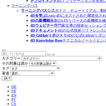
デプロイメント
4Dアプリケーションを安全
ラーニングパス
ラーニングパス
公式ガイド、チュートリアル、動
4Dを学ぶ
Learn 4Dにホストされた構
4Dの新機能
最新のLTSリリースの新機能を
4Dウェビナー
専門家主導の技術セッション
4Dドキュメント
4Dの公式技術リファレンス
4D GitHubリポジトリ
4Dの公式GitHubリ
4D Knowledge Base
テクニカルノートとヒン
カテゴリー
その対象は誰か
タグ
著者
JA
?
DE
FR
EN
PT
CS