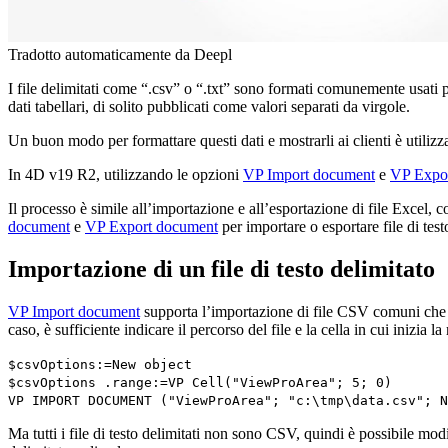
Tradotto automaticamente da Deepl
I file delimitati come “.csv” o “.txt” sono formati comunemente usati p
dati tabellari, di solito pubblicati come valori separati da virgole.
Un buon modo per formattare questi dati e mostrarli ai clienti è utili
In 4D v19 R2, utilizzando le opzioni
VP Import document
e
VP Expo
Il processo è simile all’importazione e all’esportazione di file Excel, 
document
e
VP Export document
per importare o esportare file di tes
Importazione di un file di testo delimitato
VP Import document
supporta l’importazione di file CSV comuni che uti
caso, è sufficiente indicare il percorso del file e la cella in cui inizia la 
$csvOptions
:=
New object
$csvOptions
.
range
:=
VP Cell
("ViewProArea"; 5; 0)
VP IMPORT DOCUMENT
("ViewProArea"; "c:\tmp\data.csv";
N
Ma tutti i file di testo delimitati non sono CSV, quindi è possibile mod