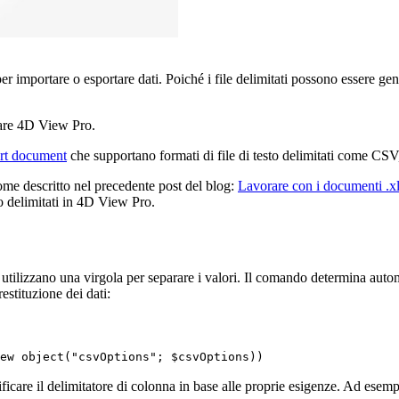
er importare o esportare dati. Poiché i file delimitati possono essere ge
zzare 4D View Pro.
rt document
che supportano formati di file di testo delimitati come CSV, è
come descritto nel precedente post del blog:
Lavorare con i documenti .
to delimitati in 4D View Pro.
lizzano una virgola per separare i valori. Il comando determina automati
restituzione dei dati:
ew object
("csvOptions";
$csvOptions
))
ificare il delimitatore di colonna
in base alle proprie esigenze. Ad esemp