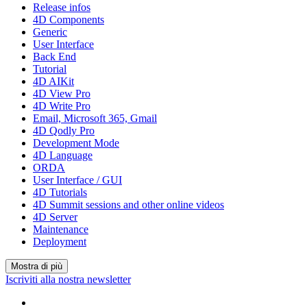
Release infos
4D Components
Generic
User Interface
Back End
Tutorial
4D AIKit
4D View Pro
4D Write Pro
Email, Microsoft 365, Gmail
4D Qodly Pro
Development Mode
4D Language
ORDA
User Interface / GUI
4D Tutorials
4D Summit sessions and other online videos
4D Server
Maintenance
Deployment
Mostra di più
Iscriviti alla nostra newsletter