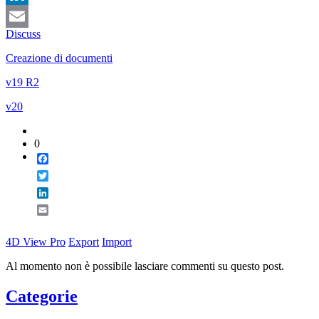
LinkedIn
Discuss
Email
Creazione di documenti
v19 R2
v20
0
Facebook
Twitter
LinkedIn
Email
4D View Pro
Export
Import
Al momento non è possibile lasciare commenti su questo post.
Categorie