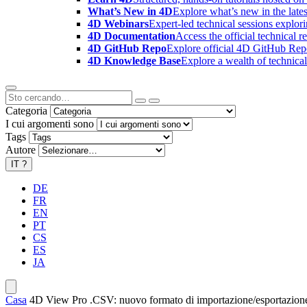
What’s New in 4D
Explore what’s new in the late
4D Webinars
Expert-led technical sessions explor
4D Documentation
Access the official technical r
4D GitHub Repo
Explore official 4D GitHub Rep
4D Knowledge Base
Explore a wealth of technica
Categoria
I cui argomenti sono
Tags
Autore
IT
?
DE
FR
EN
PT
CS
ES
JA
Casa
4D View Pro .CSV: nuovo formato di importazione/esportazion