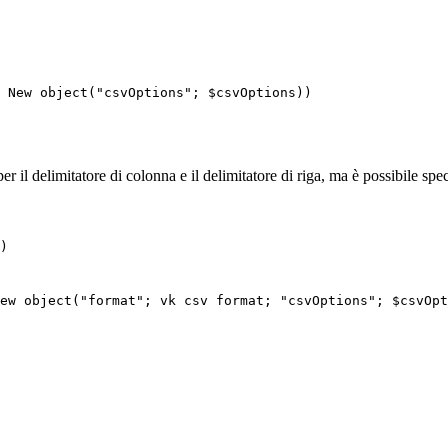
;
New object
("csvOptions";
$csvOptions
))
per il delimitatore di colonna e il delimitatore di riga, ma è possibile spec
)
ew object
("format";
vk csv format
; "csvOptions";
$csvOpt