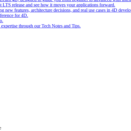
st LTS release and see how it moves your applications forward.
ing new features, architecture decisions, and real use cases in 4D devel
eference for 4D.
o.
l expertise through our Tech Notes and Tips.
e