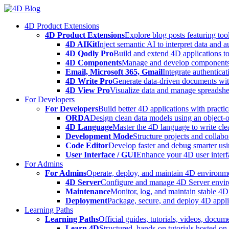
Skip
to
4D Product Extensions
content
4D Product Extensions
Explore blog posts featuring to
4D AIKit
Inject semantic AI to interpret data and 
4D Qodly Pro
Build and extend 4D applications to
4D Components
Manage and develop components
Email, Microsoft 365, Gmail
Integrate authenticat
4D Write Pro
Generate data-driven documents with
4D View Pro
Visualize data and manage spreadshee
For Developers
For Developers
Build better 4D applications with practic
ORDA
Design clean data models using an object-
4D Language
Master the 4D language to write clea
Development Mode
Structure projects and collabo
Code Editor
Develop faster and debug smarter usin
User Interface / GUI
Enhance your 4D user interfa
For Admins
For Admins
Operate, deploy, and maintain 4D environmen
4D Server
Configure and manage 4D Server enviro
Maintenance
Monitor, log, and maintain stable 4
Deployment
Package, secure, and deploy 4D applic
Learning Paths
Learning Paths
Official guides, tutorials, videos, docum
Learn 4D
Structured, hands-on tutorials hosted o