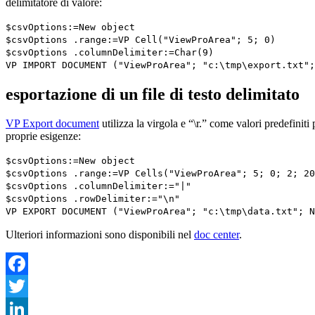
delimitatore di valore:
$csvOptions
:=
New object
$csvOptions
.
range
:=
VP Cell
("ViewProArea"; 5; 0)
$csvOptions
.
columnDelimiter
:=
Char
(9)
VP IMPORT DOCUMENT
("ViewProArea"; "c:\tmp\export.txt"
esportazione di un file di testo delimitato
VP Export document
utilizza la virgola e “\r.” come valori predefiniti 
proprie esigenze:
$csvOptions
:=
New object
$csvOptions
.
range
:=
VP Cells
("ViewProArea"; 5; 0; 2; 20
$csvOptions
.
columnDelimiter
:="|"
$csvOptions
.
rowDelimiter
:="\n"
VP EXPORT DOCUMENT
("ViewProArea"; "c:\tmp\data.txt";
N
Ulteriori informazioni sono disponibili nel
doc center
.
Facebook
Twitter