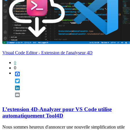
Visual Code Editor - Extension de l'analyseur 4D
0
0
Facebook
Twitter
LinkedIn
Email
L’extension 4D-Analyzer pour VS Code utilise
automatiquement Tool4D
Nous sommes heureux d'annoncer une nouvelle simplification utile