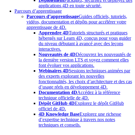
Déploiement
Packagez, sécurisez et déployez des
applications 4D en toute sécurité.
Parcours d’apprentissage
Parcours d’apprentissage
Guides officiels, tutoriels,
vidéos, documentation et dépôts pour accélérer votre
apprentissage de 4D.
Apprendre 4D
Tutoriels structurés et pratiques
hébergés sur Learn 4D, conçus pour vous guider
du niveau débutant à avancé avec des leçons
interactives.
Nouveautés de 4D
Découvrez les nouveautés de
la dernière version LTS et voyez comment elles
font évoluer vos applications.
Webinaires 4D
Sessions techniques animées par
des experts explorant les nouvelles
fonctionnalités, les choix d’architecture et des cas
d’usage réels en développement 4D.
Documentation 4D
Accédez à la référence
technique officielle de 4D.
Dépôt GitHub 4D
Explorez le dépôt GitHub
officiel de 4D.
4D Knowledge Base
Explorez une richesse
d’expertise technique à travers nos notes
techniques et conseils.