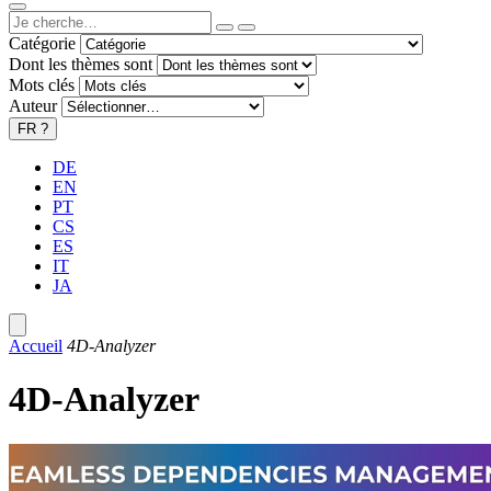
Catégorie
Dont les thèmes sont
Mots clés
Auteur
FR
?
DE
EN
PT
CS
ES
IT
JA
Accueil
4D-Analyzer
4D-Analyzer