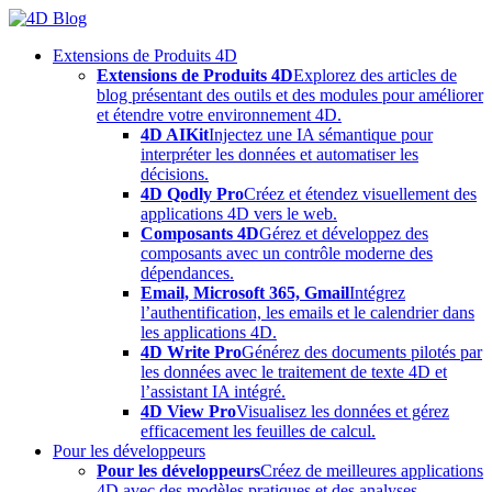
Skip
to
Extensions de Produits 4D
content
Extensions de Produits 4D
Explorez des articles de
blog présentant des outils et des modules pour améliorer
et étendre votre environnement 4D.
4D AIKit
Injectez une IA sémantique pour
interpréter les données et automatiser les
décisions.
4D Qodly Pro
Créez et étendez visuellement des
applications 4D vers le web.
Composants 4D
Gérez et développez des
composants avec un contrôle moderne des
dépendances.
Email, Microsoft 365, Gmail
Intégrez
l’authentification, les emails et le calendrier dans
les applications 4D.
4D Write Pro
Générez des documents pilotés par
les données avec le traitement de texte 4D et
l’assistant IA intégré.
4D View Pro
Visualisez les données et gérez
efficacement les feuilles de calcul.
Pour les développeurs
Pour les développeurs
Créez de meilleures applications
4D avec des modèles pratiques et des analyses