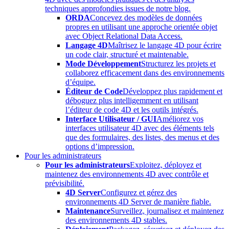
techniques approfondies issues de notre blog.
ORDA
Concevez des modèles de données
propres en utilisant une approche orientée objet
avec Object Relational Data Access.
Langage 4D
Maîtrisez le langage 4D pour écrire
un code clair, structuré et maintenable.
Mode Développement
Structurez les projets et
collaborez efficacement dans des environnements
d’équipe.
Éditeur de Code
Développez plus rapidement et
déboguez plus intelligemment en utilisant
l’éditeur de code 4D et les outils intégrés.
Interface Utilisateur / GUI
Améliorez vos
interfaces utilisateur 4D avec des éléments tels
que des formulaires, des listes, des menus et des
options d’impression.
Pour les administrateurs
Pour les administrateurs
Exploitez, déployez et
maintenez des environnements 4D avec contrôle et
prévisibilité.
4D Server
Configurez et gérez des
environnements 4D Server de manière fiable.
Maintenance
Surveillez, journalisez et maintenez
des environnements 4D stables.