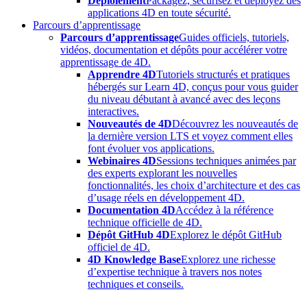
Déploiement
Packagez, sécurisez et déployez des
applications 4D en toute sécurité.
Parcours d’apprentissage
Parcours d’apprentissage
Guides officiels, tutoriels,
vidéos, documentation et dépôts pour accélérer votre
apprentissage de 4D.
Apprendre 4D
Tutoriels structurés et pratiques
hébergés sur Learn 4D, conçus pour vous guider
du niveau débutant à avancé avec des leçons
interactives.
Nouveautés de 4D
Découvrez les nouveautés de
la dernière version LTS et voyez comment elles
font évoluer vos applications.
Webinaires 4D
Sessions techniques animées par
des experts explorant les nouvelles
fonctionnalités, les choix d’architecture et des cas
d’usage réels en développement 4D.
Documentation 4D
Accédez à la référence
technique officielle de 4D.
Dépôt GitHub 4D
Explorez le dépôt GitHub
officiel de 4D.
4D Knowledge Base
Explorez une richesse
d’expertise technique à travers nos notes
techniques et conseils.