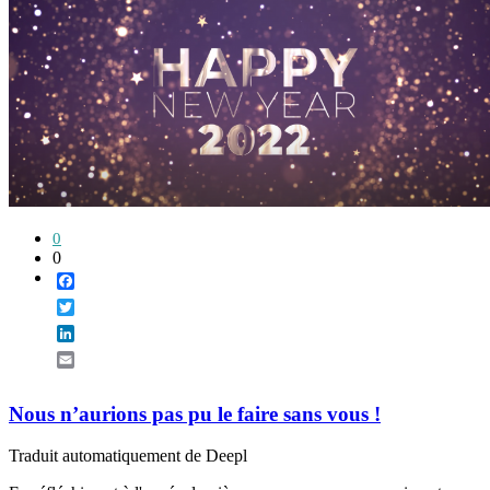
0
0
Facebook
Twitter
LinkedIn
Email
Nous n’aurions pas pu le faire sans vous !
Traduit automatiquement de Deepl