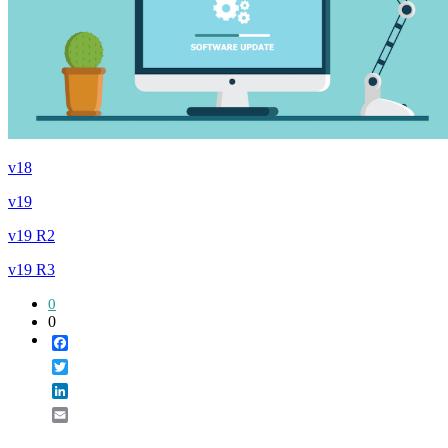
v18
v19
v19 R2
v19 R3
0
0
Facebook
Twitter
LinkedIn
Email