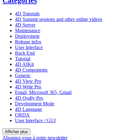
Catégories
4D Tutorials
4D Summit sessions and other online videos
4D Server
Maintenance
Deployment
Release infos
User Interface
Back End
Tutorial
4D AIKit
4D Components
Generic
4D View Pro
4D Write Pro
Email, Microsoft 365, Gmail
4D Qodly Pro
Development Mode
4D Language
ORDA
User Interface / GUI
Afficher plus
Abonnez-vous à notre newsletter