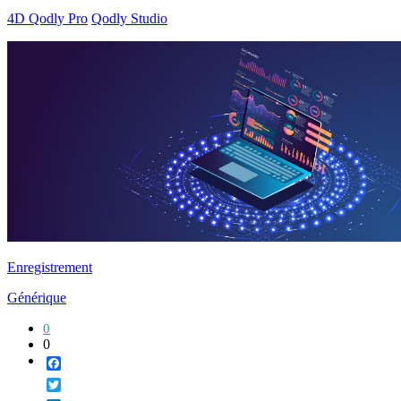
4D Qodly Pro
Qodly Studio
Enregistrement
Générique
0
0
Facebook
Twitter