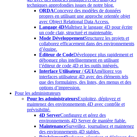
techniques approfondies issues de notre blog.
ORDA
Concevez des modèles de données
propres en utilisant une approche orientée objet
avec Object Relational Data Access.
Langage 4D
Maîtrisez le langage 4D pour écrire
un code clair, structuré et maintenable.
Mode Développement
Structurez les projets et
collaborez efficacement dans des environnements
d’équipe.
Éditeur de Code
Développez plus rapidement et
déboguez plus intelligemment en utilisant
l’éditeur de code 4D et les outils intégrés.
Interface Utilisateur / GUI
Améliorez vos
interfaces utilisateur 4D avec des éléments tels
que des formulaires, des listes, des menus et des
options d’impression.
Pour les administrateurs
Pour les administrateurs
Exploitez, déployez et
maintenez des environnements 4D avec contrôle et
prévisibilité.
4D Server
Configurez et gérez des
environnements 4D Server de manière fiable.
Maintenance
Surveillez, journalisez et maintenez
des environnements 4D stables.