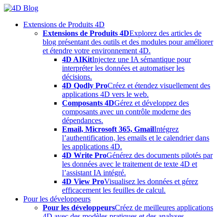
Skip
to
Extensions de Produits 4D
content
Extensions de Produits 4D
Explorez des articles de
blog présentant des outils et des modules pour améliorer
et étendre votre environnement 4D.
4D AIKit
Injectez une IA sémantique pour
interpréter les données et automatiser les
décisions.
4D Qodly Pro
Créez et étendez visuellement des
applications 4D vers le web.
Composants 4D
Gérez et développez des
composants avec un contrôle moderne des
dépendances.
Email, Microsoft 365, Gmail
Intégrez
l’authentification, les emails et le calendrier dans
les applications 4D.
4D Write Pro
Générez des documents pilotés par
les données avec le traitement de texte 4D et
l’assistant IA intégré.
4D View Pro
Visualisez les données et gérez
efficacement les feuilles de calcul.
Pour les développeurs
Pour les développeurs
Créez de meilleures applications
4D avec des modèles pratiques et des analyses