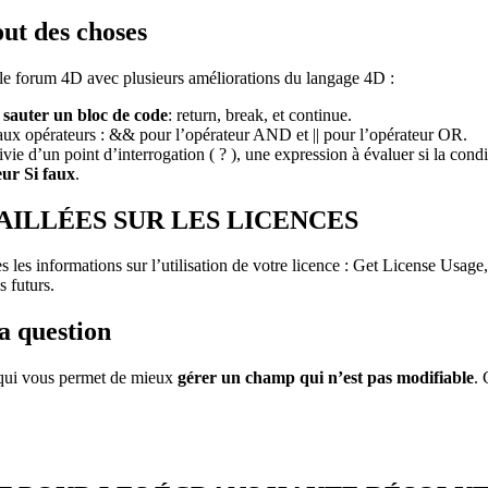
t des choses
le forum 4D avec plusieurs améliorations du langage 4D :
e
sauter un bloc de code
:
return
,
break,
et
continue
.
x opérateurs : && pour l’opérateur AND et || pour l’opérateur OR.
ivie d’un point d’interrogation ( ? ), une expression à évaluer si la condi
eur Si faux
.
ILLÉES SUR LES LICENCES
es informations sur l’utilisation de votre licence :
Get License Usage
s futurs.
la question
 qui vous permet de mieux
gérer un champ qui n’est pas modifiable
.