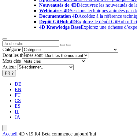
Nouveautés de 4D
Découvrez les nouveautés de la
Webinaires 4D
Sessions techniques animées par des
Documentation 4D
Accédez à la référence techniq
Dépôt GitHub 4D
Explorez le dépôt GitHub offici
4D Knowledge Base
Explorez une richesse d’exper
Catégorie
Dont les thèmes sont
Mots clés
Auteur
FR
?
DE
EN
PT
CS
ES
IT
JA
Accueil
4D v19 R4 Beta commence aujourd’hui