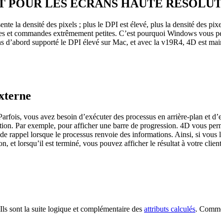
RT POUR LES ÉCRANS HAUTE RÉSOLU
te la densité des pixels ; plus le DPI est élevé, plus la densité des pixel
ônes et commandes extrêmement petites. C’est pourquoi Windows vous pe
ons d’abord supporté le DPI élevé sur Mac, et avec la v19R4, 4D est ma
xterne
arfois, vous avez besoin d’exécuter des processus en arrière-plan et d’ef
cution. Par exemple, pour afficher une barre de progression. 4D vous per
rappel lorsque le processus renvoie des informations. Ainsi, si vous l’ut
, et lorsqu’il est terminé, vous pouvez afficher le résultat à votre client
 Ils sont la suite logique et complémentaire des
attributs calculés
. Comme 