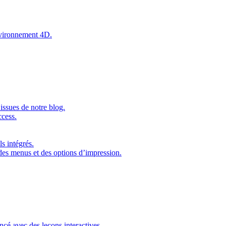
environnement 4D.
issues de notre blog.
ccess.
s intégrés.
 des menus et des options d’impression.
ncé avec des leçons interactives.