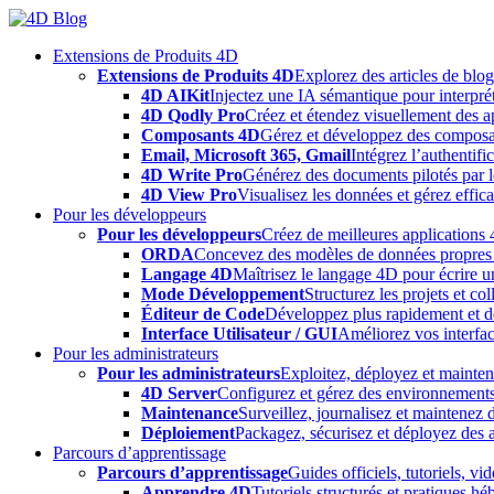
Skip
to
Extensions de Produits 4D
content
Extensions de Produits 4D
Explorez des articles de blo
4D AIKit
Injectez une IA sémantique pour interprét
4D Qodly Pro
Créez et étendez visuellement des a
Composants 4D
Gérez et développez des composa
Email, Microsoft 365, Gmail
Intégrez l’authentifi
4D Write Pro
Générez des documents pilotés par le
4D View Pro
Visualisez les données et gérez effica
Pour les développeurs
Pour les développeurs
Créez de meilleures applications 
ORDA
Concevez des modèles de données propres e
Langage 4D
Maîtrisez le langage 4D pour écrire un
Mode Développement
Structurez les projets et c
Éditeur de Code
Développez plus rapidement et déb
Interface Utilisateur / GUI
Améliorez vos interfac
Pour les administrateurs
Pour les administrateurs
Exploitez, déployez et mainten
4D Server
Configurez et gérez des environnements
Maintenance
Surveillez, journalisez et maintenez
Déploiement
Packagez, sécurisez et déployez des a
Parcours d’apprentissage
Parcours d’apprentissage
Guides officiels, tutoriels, v
Apprendre 4D
Tutoriels structurés et pratiques 