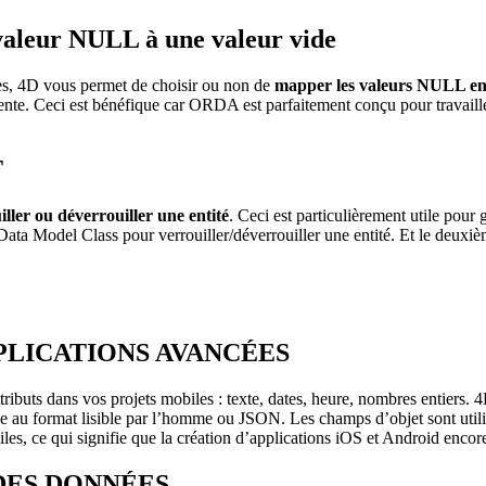
 valeur NULL à une valeur vide
s, 4D vous permet de choisir ou non de
mapper les valeurs NULL en 
te. Ceci est bénéfique car ORDA est parfaitement conçu pour travaill
T
ller ou déverrouiller une entité
. Ceci est particulièrement utile pour
ta Model Class pour verrouiller/déverrouiller une entité. Et le deuxièm
PLICATIONS AVANCÉES
ttributs dans vos projets mobiles : texte, dates, heure, nombres entiers.
e au format lisible par l’homme ou JSON. Les champs d’objet sont utili
biles, ce qui signifie que la création d’applications iOS et Android enco
DES DONNÉES