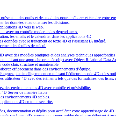
g présentant des outils et des modules pour améliorer et étendre votre 
er les données et automatiser les décisions.
pplications 4D vers le web.
nts avec un contrôle moderne des dépendances.
cation, les emails et le calendrier dans les applications 4D.
s données avec le traitement de texte 4D et l’assistant IA intégré.
cement les feuilles de calcul.
4D avec des modèles pratiques et des analyses techniques approfondies 
n utilisant une approche orientée objet avec Object Relational Data A
 code clair, structuré et maintenable.
ollaborez efficacement dans des environnements d’équipe.
oguez plus intelligemment en utilisant l’éditeur de code 4D et les outil
es utilisateur 4D avec des éléments tels que des formulaires, des listes,
ez des environnements 4D avec contrôle et prévisibilité.
 4D Server de manière fiable.
 des environnements 4D stables.
pplications 4D en toute sécurité.
idéos, documentation et dépôts pour accélérer votre apprentissage de 4D.
hébergés sur Learn 4D, conçus pour vous guider du niveau débutant à ava