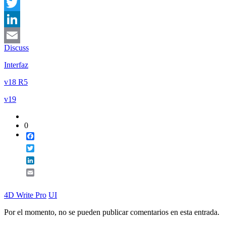
Facebook
Twitter
LinkedIn
Discuss
Email
Interfaz
v18 R5
v19
0
Facebook
Twitter
LinkedIn
Email
4D Write Pro
UI
Por el momento, no se pueden publicar comentarios en esta entrada.