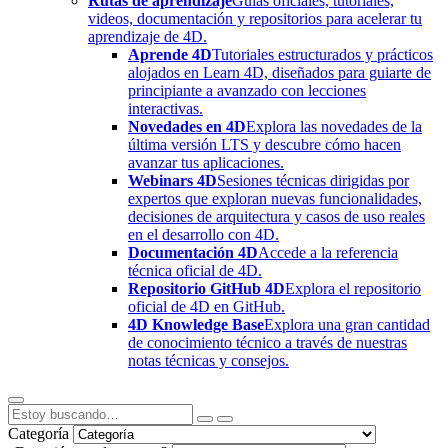
Rutas de aprendizaje
Guías oficiales, tutoriales,
videos, documentación y repositorios para acelerar tu
aprendizaje de 4D.
Aprende 4D
Tutoriales estructurados y prácticos
alojados en Learn 4D, diseñados para guiarte de
principiante a avanzado con lecciones
interactivas.
Novedades en 4D
Explora las novedades de la
última versión LTS y descubre cómo hacen
avanzar tus aplicaciones.
Webinars 4D
Sesiones técnicas dirigidas por
expertos que exploran nuevas funcionalidades,
decisiones de arquitectura y casos de uso reales
en el desarrollo con 4D.
Documentación 4D
Accede a la referencia
técnica oficial de 4D.
Repositorio GitHub 4D
Explora el repositorio
oficial de 4D en GitHub.
4D Knowledge Base
Explora una gran cantidad
de conocimiento técnico a través de nuestras
notas técnicas y consejos.
Categoría