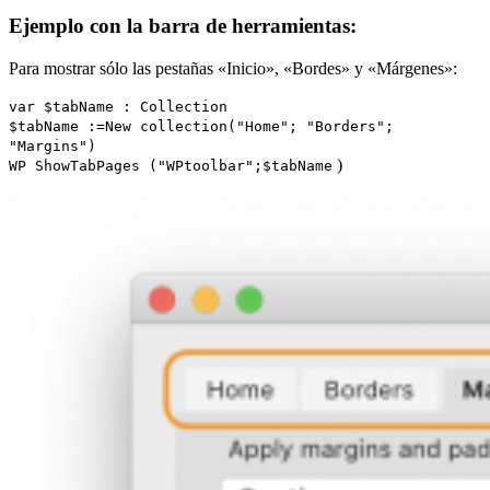
Ejemplo con la barra de herramientas:
Para mostrar sólo las pestañas «Inicio», «Bordes» y «Márgenes»:
var
$tabName
:
Collection
$tabName
:=
New collection
("Home"; "Borders";
"Margins")
)
WP ShowTabPages
("WPtoolbar";
$tabName