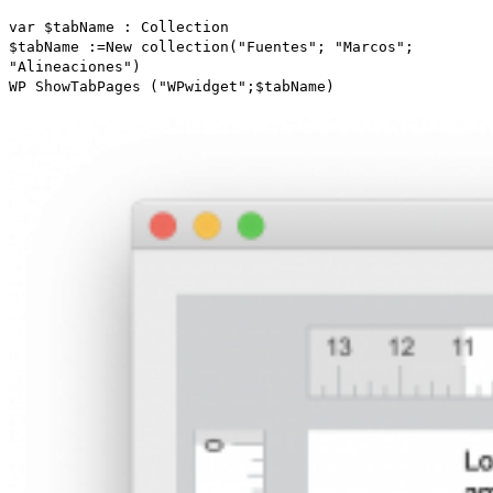
var
$tabName
:
Collection
$tabName
:=
New collection
("Fuentes"; "Marcos";
"Alineaciones")
WP ShowTabPages
("WPwidget";
$tabName
)