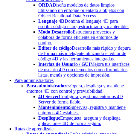
ORDA
Diseña modelos de datos limpios
utilizando un enfoque orientado a objetos con
Object Relational Data Access.
Lenguaje 4D
Domina el lenguaje 4D para
escribir código claro, estructurado y mantenible.
Modo Desarrollo
Estructura proyectos y
colabora de forma eficiente en entornos de
equipo.
Editor de código
Desarrolla más rápido y depura
de forma más inteligente utilizando el editor de
código 4D y las herramientas integradas.
Interfaz de Usuario / GUI
Mejora tus interfaces
de usuario 4D con elementos como formularios,
listas, menús y opciones de impresión.
Para administradores
Para administradores
Opera, despliega y mantiene
entornos 4D con control y previsibilidad.
4D Server
Configura y gestiona entornos 4D
Server de forma fiable.
Mantenimiento
Supervisa, registra y mantiene
entornos 4D estables.
Despliegue
Empaqueta, asegura y despliega
aplicaciones 4D de forma segura.
Rutas de aprendizaje