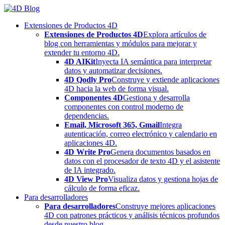
Skip
to
Extensiones de Productos 4D
content
Extensiones de Productos 4D
Explora artículos de
blog con herramientas y módulos para mejorar y
extender tu entorno 4D.
4D AIKit
Inyecta IA semántica para interpretar
datos y automatizar decisiones.
4D Qodly Pro
Construye y extiende aplicaciones
4D hacia la web de forma visual.
Componentes 4D
Gestiona y desarrolla
componentes con control moderno de
dependencias.
Email, Microsoft 365, Gmail
Integra
autenticación, correo electrónico y calendario en
aplicaciones 4D.
4D Write Pro
Genera documentos basados en
datos con el procesador de texto 4D y el asistente
de IA integrado.
4D View Pro
Visualiza datos y gestiona hojas de
cálculo de forma eficaz.
Para desarrolladores
Para desarrolladores
Construye mejores aplicaciones
4D con patrones prácticos y análisis técnicos profundos
desde nuestro blog.