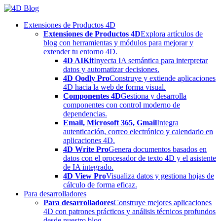
Skip
to
Extensiones de Productos 4D
content
Extensiones de Productos 4D
Explora artículos de
blog con herramientas y módulos para mejorar y
extender tu entorno 4D.
4D AIKit
Inyecta IA semántica para interpretar
datos y automatizar decisiones.
4D Qodly Pro
Construye y extiende aplicaciones
4D hacia la web de forma visual.
Componentes 4D
Gestiona y desarrolla
componentes con control moderno de
dependencias.
Email, Microsoft 365, Gmail
Integra
autenticación, correo electrónico y calendario en
aplicaciones 4D.
4D Write Pro
Genera documentos basados en
datos con el procesador de texto 4D y el asistente
de IA integrado.
4D View Pro
Visualiza datos y gestiona hojas de
cálculo de forma eficaz.
Para desarrolladores
Para desarrolladores
Construye mejores aplicaciones
4D con patrones prácticos y análisis técnicos profundos
desde nuestro blog.