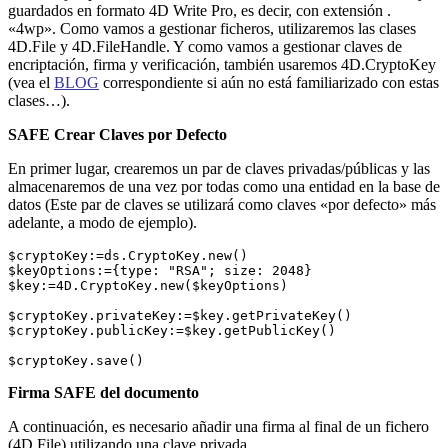
guardados en formato 4D Write Pro, es decir, con extensión .
«4wp». Como vamos a gestionar ficheros, utilizaremos las clases
4D.File y 4D.FileHandle. Y como vamos a gestionar claves de
encriptación, firma y verificación, también usaremos 4D.CryptoKey
(vea el
BLOG
correspondiente si aún no está familiarizado con estas
clases…).
SAFE Crear Claves por Defecto
En primer lugar, crearemos un par de claves privadas/públicas y las
almacenaremos de una vez por todas como una entidad en la base de
datos (Este par de claves se utilizará como claves «por defecto» más
adelante, a modo de ejemplo).
$cryptoKey:=ds.CryptoKey.new()

$keyOptions:={type: "RSA"; size: 2048}

$key:=4D.CryptoKey.new($keyOptions)

$cryptoKey.privateKey:=$key.getPrivateKey()

$cryptoKey.publicKey:=$key.getPublicKey()

Firma SAFE del documento
A continuación, es necesario añadir una firma al final de un fichero
(4D.File) utilizando una clave privada.