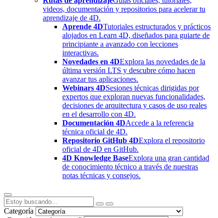
Rutas de aprendizaje
Guías oficiales, tutoriales,
videos, documentación y repositorios para acelerar tu
aprendizaje de 4D.
Aprende 4D
Tutoriales estructurados y prácticos
alojados en Learn 4D, diseñados para guiarte de
principiante a avanzado con lecciones
interactivas.
Novedades en 4D
Explora las novedades de la
última versión LTS y descubre cómo hacen
avanzar tus aplicaciones.
Webinars 4D
Sesiones técnicas dirigidas por
expertos que exploran nuevas funcionalidades,
decisiones de arquitectura y casos de uso reales
en el desarrollo con 4D.
Documentación 4D
Accede a la referencia
técnica oficial de 4D.
Repositorio GitHub 4D
Explora el repositorio
oficial de 4D en GitHub.
4D Knowledge Base
Explora una gran cantidad
de conocimiento técnico a través de nuestras
notas técnicas y consejos.
Categoría