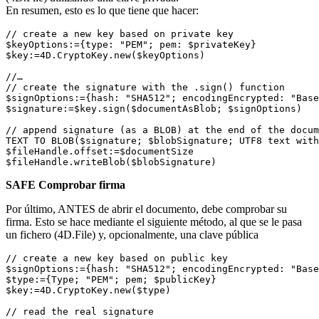
En resumen, esto es lo que tiene que hacer:
// create a new key based on private key

$keyOptions:={type: "PEM"; pem: $privateKey}

$key:=4D.CryptoKey.new($keyOptions)

//…

// create the signature with the .sign() function

$signOptions:={hash: "SHA512"; encodingEncrypted: "Base
$signature:=$key.sign($documentAsBlob; $signOptions)

// append signature (as a BLOB) at the end of the docum
TEXT TO BLOB($signature; $blobSignature; UTF8 text with
$fileHandle.offset:=$documentSize

$fileHandle.writeBlob($blobSignature)
SAFE Comprobar firma
Por último, ANTES de abrir el documento, debe comprobar su
firma. Esto se hace mediante el siguiente método, al que se le pasa
un fichero (4D.File) y, opcionalmente, una clave pública
// create a new key based on public key

$signOptions:={hash: "SHA512"; encodingEncrypted: "Base
$type:={Type; "PEM"; pem; $publicKey}

$key:=4D.CryptoKey.new($type)

// read the real signature 	
