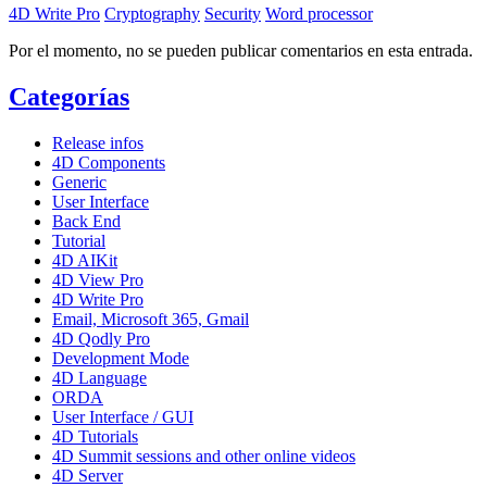
4D Write Pro
Cryptography
Security
Word processor
Por el momento, no se pueden publicar comentarios en esta entrada.
Categorías
Release infos
4D Components
Generic
User Interface
Back End
Tutorial
4D AIKit
4D View Pro
4D Write Pro
Email, Microsoft 365, Gmail
4D Qodly Pro
Development Mode
4D Language
ORDA
User Interface / GUI
4D Tutorials
4D Summit sessions and other online videos
4D Server