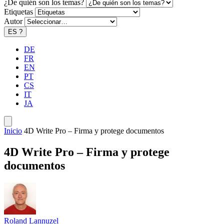
¿De quién son los temas?
Etiquetas
Autor
ES
?
DE
FR
EN
PT
CS
IT
JA
Inicio
4D Write Pro – Firma y protege documentos
4D Write Pro – Firma y protege
documentos
Roland Lannuzel