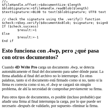
//…

$fileHandle.offset:=$documentSize-$length

$blobSignature:=$fileHandle.readBlob($length)

$textSignature:=BLOB to text($blobSignature; UTF8 text 
// check the signature using the .verify() function

$check:=$key.verify($documentAsBlob; $signature; $signO
If ($check.success)

	$result:=1

Else 

	$result:=-1

End if 
Esto funciona con .4wp, pero ¿qué pasa
con otros documentos?
Cuando
4D Write Pro
carga un documento .4wp, se detecta
automáticamente el final del documento para saber dónde parar. La
firma añadida al final del archivo no lo interrumpe. En otras
palabras, tanto si el documento está firmado como si no, tanto si la
firma es correcta como si no, el .4wp se cargará sin ningún
problema, de ahí la necesidad de comprobar
previamente
su firma.
Para otros tipos de documentos, es posible (incluso probable) que
añadir una firma al final interrumpa la carga, por lo que puede ser
necesario -después de validarlo, por supuesto- eliminar la firma.