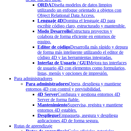
ORDA
Diseña modelos de datos limpios
utilizando un enfoque orientado a objetos con
Object Relational Data Access.
Lenguaje 4D
Domina el lenguaje 4D para
escribir código claro, estructurado y mantenible.
Modo Desarrollo
Estructura proyectos y
colabora de forma eficiente en entornos de
equipo.
Editor de código
Desarrolla más rápido y depura
de forma más inteligente utilizando el editor de
código 4D y las herramientas integradas.
Interfaz de Usuario / GUI
Mejora tus interfaces
de usuario 4D con elementos como formularios,
listas, menús y opciones de impresión.
Para administradores
Para administradores
Opera, despliega y mantiene
entornos 4D con control y previsibilidad.
4D Server
Configura y gestiona entornos 4D
Server de forma fiable.
Mantenimiento
Supervisa, registra y mantiene
entornos 4D estables.
Despliegue
Empaqueta, asegura y despliega
aplicaciones 4D de forma segura.
Rutas de aprendizaje