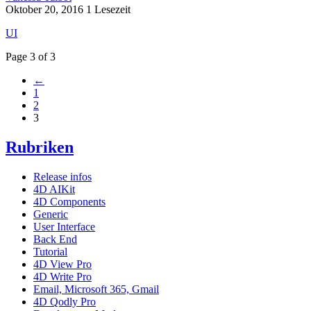
Oktober 20, 2016
1 Lesezeit
UI
Page 3 of 3
←
1
2
3
Rubriken
Release infos
4D AIKit
4D Components
Generic
User Interface
Back End
Tutorial
4D View Pro
4D Write Pro
Email, Microsoft 365, Gmail
4D Qodly Pro