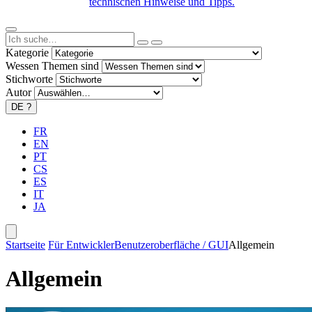
technischen Hinweise und Tipps.
Kategorie
Wessen Themen sind
Stichworte
Autor
DE
?
FR
EN
PT
CS
ES
IT
JA
Startseite
Für Entwickler
Benutzeroberfläche / GUI
Allgemein
Allgemein