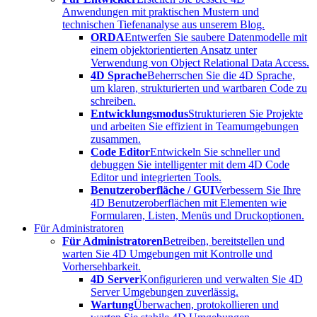
Anwendungen mit praktischen Mustern und
technischen Tiefenanalyse aus unserem Blog.
ORDA
Entwerfen Sie saubere Datenmodelle mit
einem objektorientierten Ansatz unter
Verwendung von Object Relational Data Access.
4D Sprache
Beherrschen Sie die 4D Sprache,
um klaren, strukturierten und wartbaren Code zu
schreiben.
Entwicklungsmodus
Strukturieren Sie Projekte
und arbeiten Sie effizient in Teamumgebungen
zusammen.
Code Editor
Entwickeln Sie schneller und
debuggen Sie intelligenter mit dem 4D Code
Editor und integrierten Tools.
Benutzeroberfläche / GUI
Verbessern Sie Ihre
4D Benutzeroberflächen mit Elementen wie
Formularen, Listen, Menüs und Druckoptionen.
Für Administratoren
Für Administratoren
Betreiben, bereitstellen und
warten Sie 4D Umgebungen mit Kontrolle und
Vorhersehbarkeit.
4D Server
Konfigurieren und verwalten Sie 4D
Server Umgebungen zuverlässig.
Wartung
Überwachen, protokollieren und