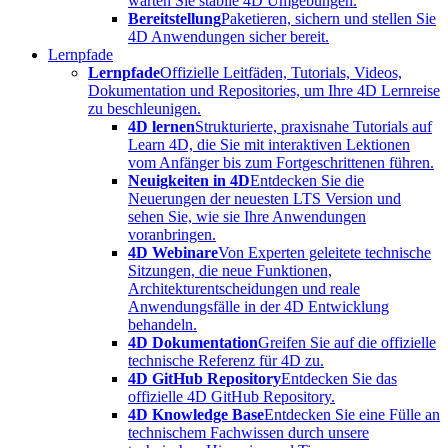
warten Sie stabile 4D Umgebungen.
Bereitstellung
Paketieren, sichern und stellen Sie
4D Anwendungen sicher bereit.
Lernpfade
Lernpfade
Offizielle Leitfäden, Tutorials, Videos,
Dokumentation und Repositories, um Ihre 4D Lernreise
zu beschleunigen.
4D lernen
Strukturierte, praxisnahe Tutorials auf
Learn 4D, die Sie mit interaktiven Lektionen
vom Anfänger bis zum Fortgeschrittenen führen.
Neuigkeiten in 4D
Entdecken Sie die
Neuerungen der neuesten LTS Version und
sehen Sie, wie sie Ihre Anwendungen
voranbringen.
4D Webinare
Von Experten geleitete technische
Sitzungen, die neue Funktionen,
Architekturentscheidungen und reale
Anwendungsfälle in der 4D Entwicklung
behandeln.
4D Dokumentation
Greifen Sie auf die offizielle
technische Referenz für 4D zu.
4D GitHub Repository
Entdecken Sie das
offizielle 4D GitHub Repository.
4D Knowledge Base
Entdecken Sie eine Fülle an
technischem Fachwissen durch unsere