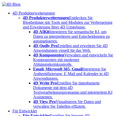
Skip
to
4D Produkterweiterungen
content
4D Produkterweiterungen
Entdecken Sie
Blogbeiträge mit Tools und Modulen zur Verbesserung
und Erweiterung Ihrer 4D Umgebung.
4D AIKit
Integrieren Sie semantische KI, um
Daten zu interpretieren und Entscheidungen zu
automatisieren.
4D Qodly Pro
Erstellen und erweitern Sie 4D
Anwendungen visuell für das Web.
4D Komponenten
Verwalten und entwickeln Sie
Komponenten mit moderner
Abhängigkeitskontrolle.
Email, Microsoft 365, Gmail
Integrieren Sie
Authentifizierung, E Mail und Kalender in 4D
Anwendungen.
4D Write Pro
Erstellen Sie datenbasierte
Dokumente mit dem 4D
Textverarbeitungsprogramm und integriertem KI
Assistenten.
4D View Pro
Visualisieren Sie Daten und
verwalten Sie Tabellen effizient.
Für Entwickler
Für Entwickler
Erstellen Sie bessere 4D