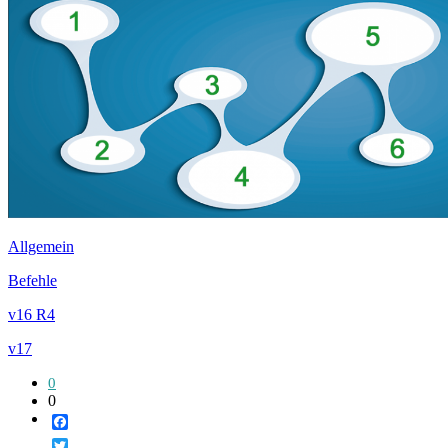
Allgemein
Befehle
v16 R4
v17
0
0
Facebook
Twitter