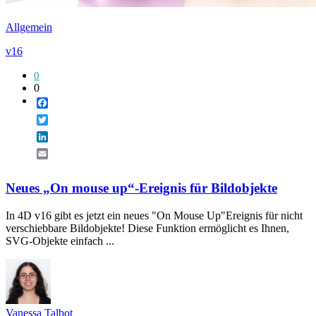
Allgemein
v16
0
0
Facebook
Twitter
LinkedIn
Email
Neues „On mouse up“-Ereignis für Bildobjekte
In 4D v16 gibt es jetzt ein neues "On Mouse Up"Ereignis für nicht
verschiebbare Bildobjekte! Diese Funktion ermöglicht es Ihnen,
SVG-Objekte einfach ...
Vanessa Talbot