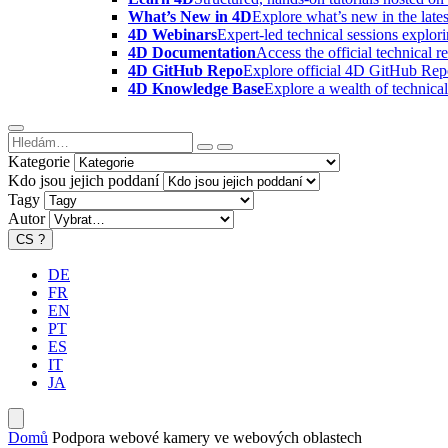
What’s New in 4D
Explore what’s new in the late
4D Webinars
Expert-led technical sessions explor
4D Documentation
Access the official technical r
4D GitHub Repo
Explore official 4D GitHub Rep
4D Knowledge Base
Explore a wealth of technica
Kategorie
Kdo jsou jejich poddaní
Tagy
Autor
CS
?
DE
FR
EN
PT
ES
IT
JA
Domů
Podpora webové kamery ve webových oblastech