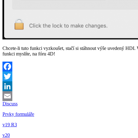
Chcete-li tuto funkci vyzkoušet, stačí si stáhnout výše uvedený HDI
funkci myslíte, na fóru 4D!
Facebook
Twitter
LinkedIn
Discuss
Email
Prvky formuláře
v19 R3
v20