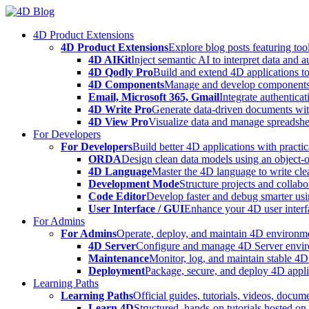
Skip
to
4D Product Extensions
content
4D Product Extensions
Explore blog posts featuring to
4D AIKit
Inject semantic AI to interpret data and 
4D Qodly Pro
Build and extend 4D applications to
4D Components
Manage and develop components
Email, Microsoft 365, Gmail
Integrate authenticat
4D Write Pro
Generate data-driven documents with
4D View Pro
Visualize data and manage spreadshee
For Developers
For Developers
Build better 4D applications with practic
ORDA
Design clean data models using an object-
4D Language
Master the 4D language to write clea
Development Mode
Structure projects and collabo
Code Editor
Develop faster and debug smarter usin
User Interface / GUI
Enhance your 4D user interfa
For Admins
For Admins
Operate, deploy, and maintain 4D environmen
4D Server
Configure and manage 4D Server enviro
Maintenance
Monitor, log, and maintain stable 4
Deployment
Package, secure, and deploy 4D applic
Learning Paths
Learning Paths
Official guides, tutorials, videos, docum
Learn 4D
Structured, hands-on tutorials hosted o