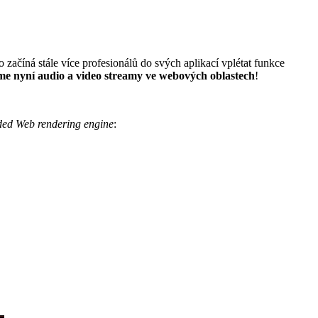
ačíná stále více profesionálů do svých aplikací vplétat funkce
e nyní audio a video streamy ve webových oblastech
!
ed Web rendering engine
: