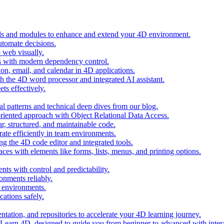
ols and modules to enhance and extend your 4D environment.
automate decisions.
 web visually.
 with modern dependency control.
ion, email, and calendar in 4D applications.
 the 4D word processor and integrated AI assistant.
ts effectively.
al patterns and technical deep dives from our blog.
oriented approach with Object Relational Data Access.
r, structured, and maintainable code.
rate efficiently in team environments.
g the 4D code editor and integrated tools.
ces with elements like forms, lists, menus, and printing options.
ts with control and predictability.
nments reliably.
D environments.
ations safely.
entation, and repositories to accelerate your 4D learning journey.
n Learn 4D, designed to guide you from beginner to advanced with intera