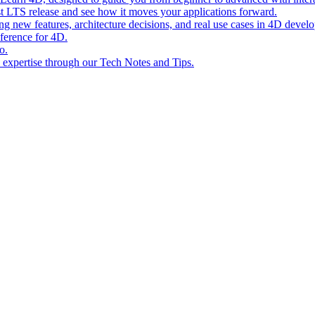
st LTS release and see how it moves your applications forward.
ing new features, architecture decisions, and real use cases in 4D devel
eference for 4D.
o.
l expertise through our Tech Notes and Tips.