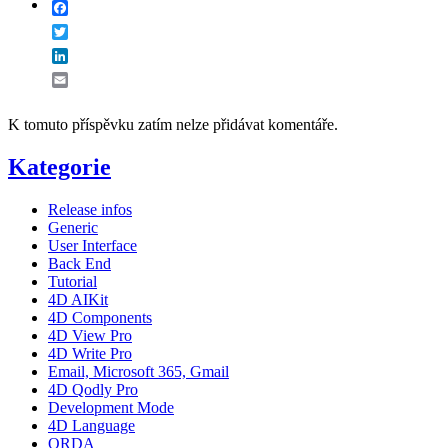
Facebook
Twitter
LinkedIn
Email
K tomuto příspěvku zatím nelze přidávat komentáře.
Kategorie
Release infos
Generic
User Interface
Back End
Tutorial
4D AIKit
4D Components
4D View Pro
4D Write Pro
Email, Microsoft 365, Gmail
4D Qodly Pro
Development Mode
4D Language
ORDA