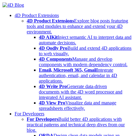
Skip
to
4D Product Extensions
content
4D Product Extensions
Explore blog posts featuring
tools and modules to enhance and extend your 4D
environment.
4D AIKit
Inject semantic AI to interpret data and
automate decisions.
4D Qodly Pro
Build and extend 4D applications
to web visually.
4D Components
Manage and develop
components with modern dependency control.
Email, Microsoft 365, Gmail
Integrate
authentication, email, and calendar in 4D
applications.
4D Write Pro
Generate data-driven
documents with the 4D word processor and
integrated AI assistant.
4D View Pro
Visualize data and manage
spreadsheets effectively.
For Developers
For Developers
Build better 4D applications with
practical patterns and technical deep dives from our
blog.
ORDA
Design clean data models using an