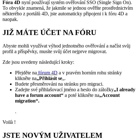
Fóra 4D
nyní používají systém ověřování SSO (Single Sign On).
To obvykle znamená, že jakmile se jednou ověříte prostřednictvím
některého z portálů 4D, jste automaticky připojeni i k fóru 4D a
naopak.
JIŽ MÁTE ÚČET NA FÓRU
Abyste mohli využívat výhod jednotného ověřování a načíst svůj
profil a příspěvky, musíte svůj účet nejprve migrovat.
Zde jsou uvedeny následující kroky:
Přejděte na
fórum 4D
a v pravém horním rohu stránky
klikněte na
„Přihlásit se
„.
Budete přesměrováni na stránku pro migraci.
Zadejte své přihlašovací jméno a heslo do záložky
„I already
have a forum account“
a poté klikněte na
„Account
migration“.
.
Voilà !
JSTE NOVÝM UŽIVATELEM