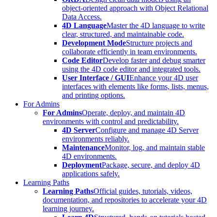
object-oriented approach with Object Relational
Data Access.
4D Language
Master the 4D language to write
clear, structured, and maintainable code.
Development Mode
Structure projects and
collaborate efficiently in team environments.
Code Editor
Develop faster and debug smarter
using the 4D code editor and integrated tools.
User Interface / GUI
Enhance your 4D user
interfaces with elements like forms, lists, menus,
and printing options.
For Admins
For Admins
Operate, deploy, and maintain 4D
environments with control and predictability.
4D Server
Configure and manage 4D Server
environments reliably.
Maintenance
Monitor, log, and maintain stable
4D environments.
Deployment
Package, secure, and deploy 4D
applications safely.
Learning Paths
Learning Paths
Official guides, tutorials, videos,
documentation, and repositories to accelerate your 4D
learning journey.