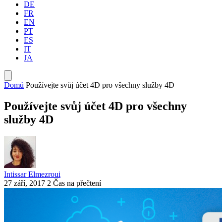
DE
FR
EN
PT
ES
IT
JA
Domů
Používejte svůj účet 4D pro všechny služby 4D
Používejte svůj účet 4D pro všechny
služby 4D
Intissar Elmezroui
27 září, 2017
2 Čas na přečtení