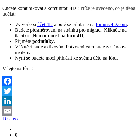
Chcete komunikovat s komunitou 4D ?
Níže je uvedeno, co je třeba
udělat:
Vytvořte si
účet 4D
a poté se přihlaste na
forums.4D.com
.
Budete přesměrováni na stránku pro migraci. Klikněte na
tlačítko „
Nemám účet na fóru 4D
„.
Přijměte
podmínky
.
Váš účet bude aktivován. Potvrzení vám bude zasláno e-
mailem.
Nyní se budete moci přihlásit ke svému účtu na fóru.
Vítejte na fóru !
Facebook
Twitter
LinkedIn
Discuss
Email
0