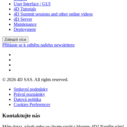
User Interface / GUI
4D Tutorials
4D Summit sessions and other online videos
4D Server
Maintenance
Deployment
Zobrazit více
Přihlaste se k odběru našeho newsletteru
© 2026 4D SAS. All rights reserved.
Smluvní podmínky
Právní poznámky
Datová politika
Cookies Preferences
Kontaktujte nás
Máte dotaz, návrh nebo se chcete spojit s blogery 4D? Napište nám!