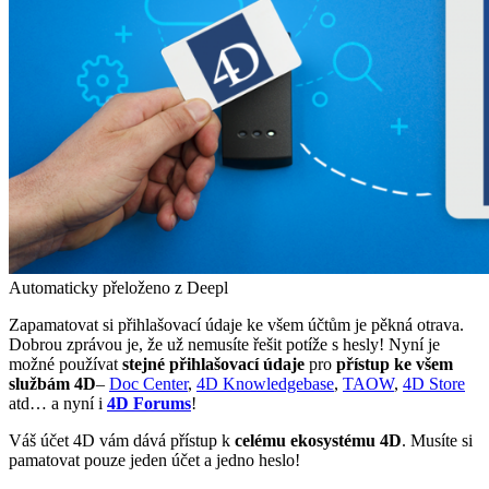
Automaticky přeloženo z Deepl
Zapamatovat si přihlašovací údaje ke všem účtům je pěkná otrava.
Dobrou zprávou je, že už nemusíte řešit potíže s hesly! Nyní je
možné používat
stejné přihlašovací údaje
pro
přístup ke všem
službám 4D
–
Doc Center
,
4D Knowledgebase
,
TAOW
,
4D Store
atd… a nyní i
4D Forums
!
Váš účet 4D vám dává přístup k
celému ekosystému 4D
. Musíte si
pamatovat pouze jeden účet a jedno heslo!