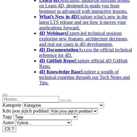
Learn 4D
Structured, hands-on tutorials hosted
on Learn 4D, designed to guide you from
beginner to advanced with interactive lessons.
What’s New in 4D
Explore what’s new in the
latest LTS release and see how it moves your
applications forward.
4D Webinars
Expert-led technical sessions
exploring new features, architecture decisions,
and real use cases in 4D development.
4D Documentation
Access the official technical
reference for 4D.
4D GitHub Repo
Explore official 4D GitHub
Repo.
4D Knowledge Base
Explore a wealth of
technical expertise through our Tech Notes and
Tips.
Kategorie
Kdo jsou jejich poddaní
Tagy
Autor
CS
?