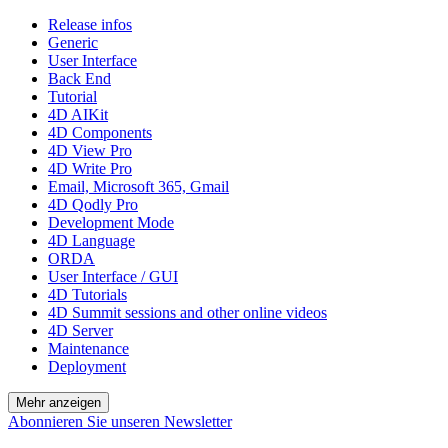
Release infos
Generic
User Interface
Back End
Tutorial
4D AIKit
4D Components
4D View Pro
4D Write Pro
Email, Microsoft 365, Gmail
4D Qodly Pro
Development Mode
4D Language
ORDA
User Interface / GUI
4D Tutorials
4D Summit sessions and other online videos
4D Server
Maintenance
Deployment
Mehr anzeigen
Abonnieren Sie unseren Newsletter