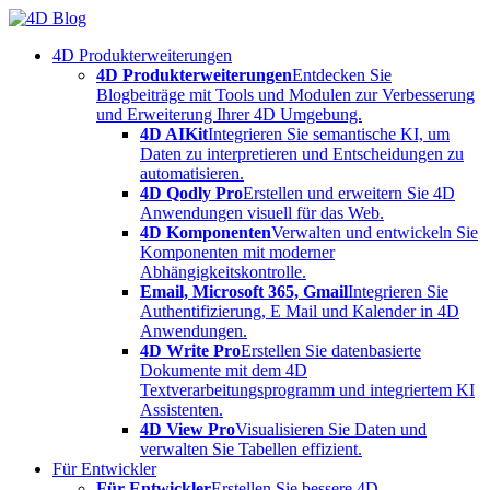
Skip
to
4D Produkterweiterungen
content
4D Produkterweiterungen
Entdecken Sie
Blogbeiträge mit Tools und Modulen zur Verbesserung
und Erweiterung Ihrer 4D Umgebung.
4D AIKit
Integrieren Sie semantische KI, um
Daten zu interpretieren und Entscheidungen zu
automatisieren.
4D Qodly Pro
Erstellen und erweitern Sie 4D
Anwendungen visuell für das Web.
4D Komponenten
Verwalten und entwickeln Sie
Komponenten mit moderner
Abhängigkeitskontrolle.
Email, Microsoft 365, Gmail
Integrieren Sie
Authentifizierung, E Mail und Kalender in 4D
Anwendungen.
4D Write Pro
Erstellen Sie datenbasierte
Dokumente mit dem 4D
Textverarbeitungsprogramm und integriertem KI
Assistenten.
4D View Pro
Visualisieren Sie Daten und
verwalten Sie Tabellen effizient.
Für Entwickler
Für Entwickler
Erstellen Sie bessere 4D