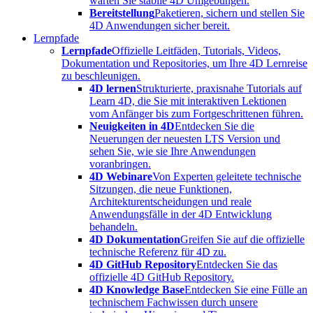
warten Sie stabile 4D Umgebungen.
Bereitstellung
Paketieren, sichern und stellen Sie
4D Anwendungen sicher bereit.
Lernpfade
Lernpfade
Offizielle Leitfäden, Tutorials, Videos,
Dokumentation und Repositories, um Ihre 4D Lernreise
zu beschleunigen.
4D lernen
Strukturierte, praxisnahe Tutorials auf
Learn 4D, die Sie mit interaktiven Lektionen
vom Anfänger bis zum Fortgeschrittenen führen.
Neuigkeiten in 4D
Entdecken Sie die
Neuerungen der neuesten LTS Version und
sehen Sie, wie sie Ihre Anwendungen
voranbringen.
4D Webinare
Von Experten geleitete technische
Sitzungen, die neue Funktionen,
Architekturentscheidungen und reale
Anwendungsfälle in der 4D Entwicklung
behandeln.
4D Dokumentation
Greifen Sie auf die offizielle
technische Referenz für 4D zu.
4D GitHub Repository
Entdecken Sie das
offizielle 4D GitHub Repository.
4D Knowledge Base
Entdecken Sie eine Fülle an
technischem Fachwissen durch unsere