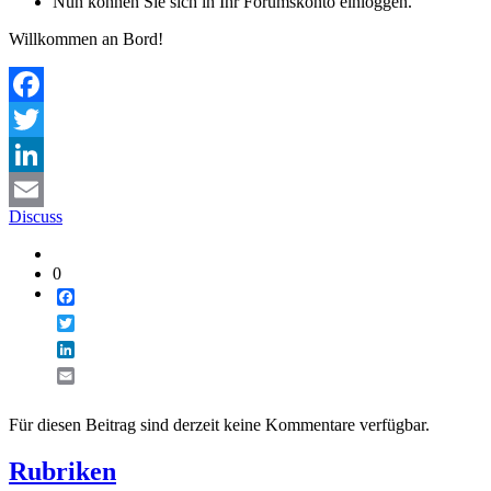
Nun können Sie sich in Ihr Forumskonto einloggen.
Willkommen an Bord!
Facebook
Twitter
LinkedIn
Discuss
Email
0
Facebook
Twitter
LinkedIn
Email
Für diesen Beitrag sind derzeit keine Kommentare verfügbar.
Rubriken