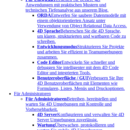
Anwendungen mit praktischen Mustern und
technischen Tiefenanalyse aus unserem Blog.
ORDA
Entwerfen Sie saubere Datenmodelle mit
einem objektorientierten Ansatz unter
Verwendung von Object Relational Data Access.
4D Sprache
Beherrschen Sie die 4D Sprache,
um klaren, strukturierten und wartbaren Code zu
schreiben.
Entwicklungsmodus
Strukturieren Sie Projekte
und arbeiten Sie effizient in Teamumgebungen
zusammen.
Code Editor
Entwickeln Sie schneller und
debuggen Sie intelligenter mit dem 4D Code
Editor und integrierten Tools.
Benutzeroberfläche / GUI
Verbessern Sie Ihre
4D Benutzeroberflächen mit Elementen wie
Formularen, Listen, Menüs und Druckoptionen.
Für Administratoren
Für Administratoren
Betreiben, bereitstellen und
warten Sie 4D Umgebungen mit Kontrolle und
Vorhersehbarkeit.
4D Server
Konfigurieren und verwalten Sie 4D
Server Umgebungen zuverlässig.
Wartung
Überwachen, protokollieren und