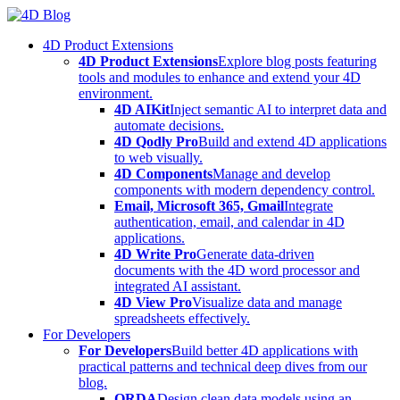
Skip
to
4D Product Extensions
content
4D Product Extensions
Explore blog posts featuring
tools and modules to enhance and extend your 4D
environment.
4D AIKit
Inject semantic AI to interpret data and
automate decisions.
4D Qodly Pro
Build and extend 4D applications
to web visually.
4D Components
Manage and develop
components with modern dependency control.
Email, Microsoft 365, Gmail
Integrate
authentication, email, and calendar in 4D
applications.
4D Write Pro
Generate data-driven
documents with the 4D word processor and
integrated AI assistant.
4D View Pro
Visualize data and manage
spreadsheets effectively.
For Developers
For Developers
Build better 4D applications with
practical patterns and technical deep dives from our
blog.
ORDA
Design clean data models using an