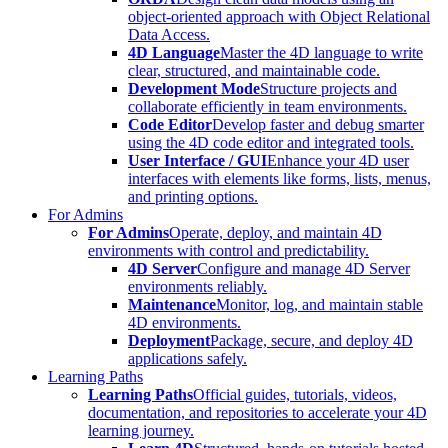
object-oriented approach with Object Relational
Data Access.
4D Language
Master the 4D language to write
clear, structured, and maintainable code.
Development Mode
Structure projects and
collaborate efficiently in team environments.
Code Editor
Develop faster and debug smarter
using the 4D code editor and integrated tools.
User Interface / GUI
Enhance your 4D user
interfaces with elements like forms, lists, menus,
and printing options.
For Admins
For Admins
Operate, deploy, and maintain 4D
environments with control and predictability.
4D Server
Configure and manage 4D Server
environments reliably.
Maintenance
Monitor, log, and maintain stable
4D environments.
Deployment
Package, secure, and deploy 4D
applications safely.
Learning Paths
Learning Paths
Official guides, tutorials, videos,
documentation, and repositories to accelerate your 4D
learning journey.