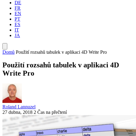
DE
FR
EN
PT
ES
IT
JA
Domů
Použití rozsahů tabulek v aplikaci 4D Write Pro
Použití rozsahů tabulek v aplikaci 4D
Write Pro
Roland Lannuzel
27 dubna, 2018
2 Čas na přečtení