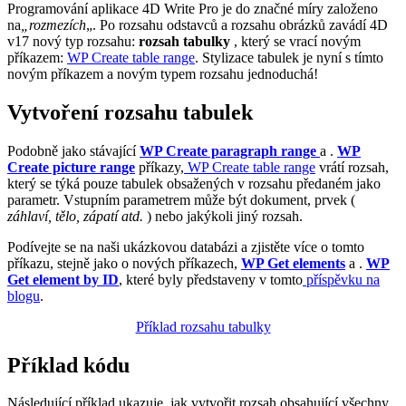
Programování aplikace 4D Write Pro je do značné míry založeno
na
„rozmezích
„. Po rozsahu odstavců a rozsahu obrázků zavádí 4D
v17 nový typ rozsahu:
rozsah tabulky
, který se vrací novým
příkazem:
WP Create table range
. Stylizace tabulek je nyní s tímto
novým příkazem a novým typem rozsahu jednoduchá!
Vytvoření rozsahu tabulek
Podobně jako stávající
WP Create paragraph range
a .
WP
Create picture range
příkazy,
WP Create table range
vrátí rozsah,
který se týká pouze tabulek obsažených v rozsahu předaném jako
parametr. Vstupním parametrem může být dokument, prvek (
záhlaví, tělo, zápatí atd.
) nebo jakýkoli jiný rozsah.
Podívejte se na naši ukázkovou databázi a zjistěte více o tomto
příkazu, stejně jako o nových příkazech,
WP Get elements
a .
WP
Get element by ID
, které byly představeny v tomto
příspěvku na
blogu
.
Příklad rozsahu tabulky
Příklad kódu
Následující příklad ukazuje, jak vytvořit rozsah obsahující všechny