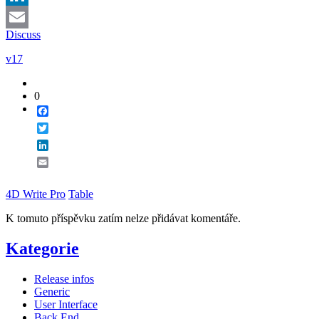
LinkedIn
Discuss
Email
v17
0
Facebook
Twitter
LinkedIn
Email
4D Write Pro
Table
K tomuto příspěvku zatím nelze přidávat komentáře.
Kategorie
Release infos
Generic
User Interface
Back End