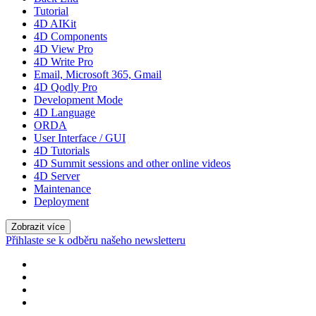
Tutorial
4D AIKit
4D Components
4D View Pro
4D Write Pro
Email, Microsoft 365, Gmail
4D Qodly Pro
Development Mode
4D Language
ORDA
User Interface / GUI
4D Tutorials
4D Summit sessions and other online videos
4D Server
Maintenance
Deployment
Zobrazit více
Přihlaste se k odběru našeho newsletteru