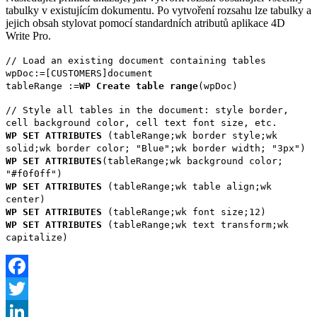
tabulky v existujícím dokumentu. Po vytvoření rozsahu lze tabulky a
jejich obsah stylovat pomocí standardních atributů aplikace 4D
Write Pro.
// Load an existing document containing tables
wpDoc
:=[CUSTOMERS]document
tableRange
:=
WP Create table range
(
wpDoc
)
// Style all tables in the document: style border,
cell background color, cell text font size, etc.
WP SET ATTRIBUTES
(
tableRange
;
wk border style
;
wk
solid
;
wk border color
; "Blue";
wk border width
; "3px")
WP SET ATTRIBUTES
(
tableRange
;
wk background color
;
"#f0f0ff")
WP SET ATTRIBUTES
(
tableRange
;
wk table align
;
wk
center
)
WP SET ATTRIBUTES
(
tableRange
;
wk font size
;12)
WP SET ATTRIBUTES
(
tableRange
;
wk text transform
;
wk
capitalize
)
Facebook
Twitter