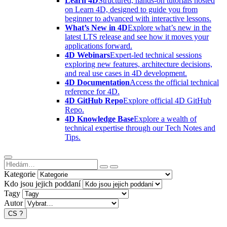
Learn 4D
Structured, hands-on tutorials hosted
on Learn 4D, designed to guide you from
beginner to advanced with interactive lessons.
What’s New in 4D
Explore what’s new in the
latest LTS release and see how it moves your
applications forward.
4D Webinars
Expert-led technical sessions
exploring new features, architecture decisions,
and real use cases in 4D development.
4D Documentation
Access the official technical
reference for 4D.
4D GitHub Repo
Explore official 4D GitHub
Repo.
4D Knowledge Base
Explore a wealth of
technical expertise through our Tech Notes and
Tips.
Kategorie
Kdo jsou jejich poddaní
Tagy
Autor
CS
?